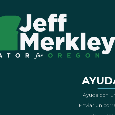
AYUD
Ayuda con un
Enviar un corre