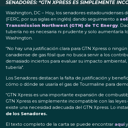
SENADORES: “GTN XPRESS ES SIMPLEMENTE INC
Washington, DC – Hoy, los senadores estadounidenses d
(FERC, por sus siglas en inglés) dando seguimiento a
sol
Transmission Northwest (GTN) de TC Energy
. Da
tubería no es necesaria ni prudente y solo aumentaría 
Washington.
“No hay una justificación clara para GTN Xpress o ning
canadiense de gas fósil que no busca servir a los contri
demasiado inciertos para evaluar su impacto ambiental, 
tubería".
Los Senadores destacan la falta de justificación y benef
cómo o dónde se usaría el gas de Tourmaline para demo
“GTN Xpress es una importante expansión de combustibl
GTN Xpress es simplemente incompatible con las leyes
existe una necesidad adecuada del GTN Xpress. Lo insta
de los Senadores.
El texto completo de la carta se puede encontrar
aquí
y