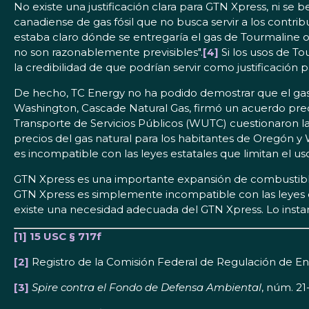
No existe una justificación clara para GTN Xpress, ni s
canadiense de gas fósil que no busca servir a los contr
estaba claro dónde se entregaría el gas de Tourmaline o
no son razonablemente previsibles".
[4]
Si los usos de To
la credibilidad de que podrían servir como justificación
De hecho, TC Energy no ha podido demostrar que el gas 
Washington, Cascade Natural Gas, firmó un acuerdo pre
Transporte de Servicios Públicos (WUTC) cuestionaron l
precios del gas natural para los habitantes de Oregón y
es incompatible con las leyes estatales que limitan el us
GTN Xpress es una importante expansión de combustible
GTN Xpress es simplemente incompatible con las leyes
existe una necesidad adecuada del GTN Xpress. Lo instam
[1] 15 USC § 717f
[2]
Registro de la Comisión Federal de Regulación de En
[3]
Spire contra el Fondo de Defensa Ambiental
, núm. 2