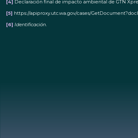
[4]
Declaración final de impacto ambiental de GTN Xpre
[5]
https://apiproxy.utc.wa.gov/cases/GetDocument?d
[6]
Identificación
.