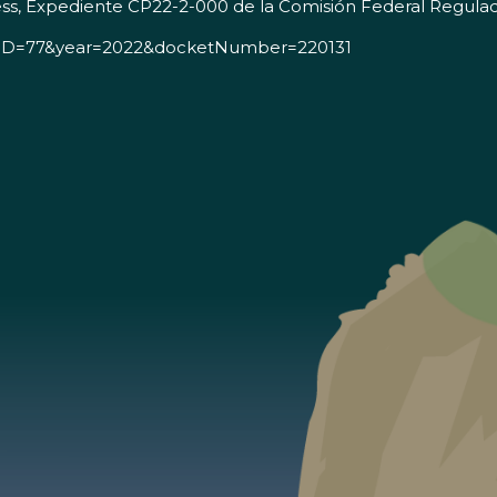
ss, Expediente CP22-2-000 de la Comisión Federal Regulad
ocID=77&year=2022&docketNumber=220131