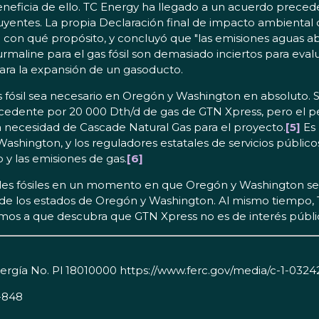
e beneficia de ello. TC Energy ha llegado a un acuerdo prec
ibuyentes. La propia Declaración final de impacto ambiental
 con qué propósito, y concluyó que "las emisiones aguas ab
urmaline para el gas fósil son demasiado inciertos para ev
 para la expansión de un gasoducto.
fósil sea necesario en Oregón y Washington en absoluto. 
cedente por 20 000 Dth/d de gas de GTN Xpress, pero el p
a necesidad de Cascade Natural Gas para el proyecto.
[5]
Es 
 Washington, y los reguladores estatales de servicios públi
o y las emisiones de gas.
[6]
s fósiles en un momento en que Oregón y Washington se es
 de los estados de Oregón y Washington. Al mismo tiempo,
os a que descubra que GTN Xpress no es de interés público
ergía No. Pl 18010000 https://www.ferc.gov/media/c-1-0324
1-848