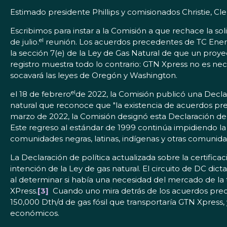
Estimado presidente Phillips y comisionados Christie, Cl
Escribimos para instar a la Comisión a que rechace la so
el
de julio.
reunión. Los acuerdos precedentes de TC Ener
la sección 7(e) de la Ley de Gas Natural de que un proyec
registro muestra todo lo contrario: GTN Xpress no es n
socavará las leyes de Oregón y Washington.
el
el 18 de febrero
de 2022, la Comisión publicó una Declar
natural que reconoce que "la existencia de acuerdos pre
marzo de 2022, la Comisión designó esta Declaración de p
Este regreso al estándar de 1999 continúa impidiendo la
comunidades negras, latinas, indígenas y otras comunida
La Declaración de política actualizada sobre la certificac
intención de la Ley de gas natural. El circuito de DC di
al determinar si había una necesidad del mercado de la 
XPress.
[3]
Cuando uno mira detrás de los acuerdos prec
150,000 Dth/d de gas fósil que transportaría GTN Xpress
económicos.