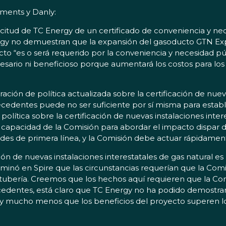
ements y Danly:
licitud de TC Energy de un certificado de conveniencia y n
gy no demuestran que la expansión del gasoducto GTN Exp
to “es o será requerido por la conveniencia y necesidad púb
ecesario ni beneficioso porque aumentará los costos para 
ación de política actualizada sobre la certificación de nuev
cedentes puede no ser suficiente por sí misma para estable
olítica sobre la certificación de nuevas instalaciones inte
 capacidad de la Comisión para abordar el impacto dispar de
des de primera línea, y la Comisión debe actuar rápidamente
ión de nuevas instalaciones interestatales de gas natural es 
ctaminó en Spire que las circunstancias requerían que la Co
tubería. Creemos que los hechos aquí requieren que la Comis
edentes, está claro que TC Energy no ha podido demostrar
, y mucho menos que los beneficios del proyecto superen l