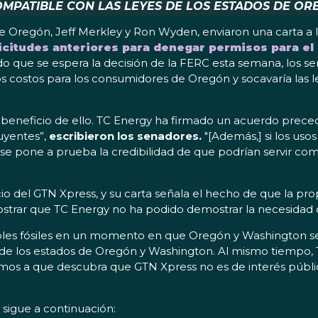
OMPATIBLE CON LAS LEYES DE LOS ESTADOS DE OR
e Oregón, Jeff Merkley y Ron Wyden, enviaron una carta a 
icitudes anteriores para denegar permisos para el
do que se espera la decisión de la FERC esta semana, los s
los costos para los consumidores de Oregón y socavaría las
ún beneficio de ello. TC Energy ha firmado un acuerdo prec
buyentes”,
escribieron los senadores.
"[Además,] si los uso
se pone a prueba la credibilidad de que podrían servir como
icio del GTN Xpress, y su carta señala el hecho de que la 
strar que TC Energy no ha podido demostrar la necesidad 
es fósiles en un momento en que Oregón y Washington se e
 de los estados de Oregón y Washington. Al mismo tiempo,
mos a que descubra que GTN Xpress no es de interés público
 sigue a continuación: