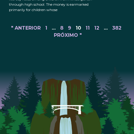
through high school. The money is earmarked
primarily for children whose
" ANTERIOR
1
…
8
9
10
11
12
…
382
PRÓXIMO "