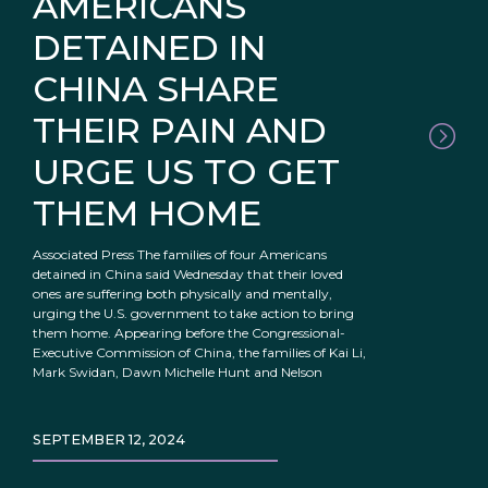
AMERICANS
DETAINED IN
CHINA SHARE
THEIR PAIN AND
URGE US TO GET
THEM HOME
Associated Press The families of four Americans
detained in China said Wednesday that their loved
ones are suffering both physically and mentally,
urging the U.S. government to take action to bring
them home. Appearing before the Congressional-
Executive Commission of China, the families of Kai Li,
Mark Swidan, Dawn Michelle Hunt and Nelson
SEPTEMBER 12, 2024