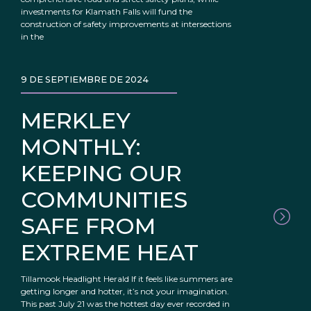
investments for Klamath Falls will fund the
construction of safety improvements at intersections
in the
9 DE SEPTIEMBRE DE 2024
MERKLEY
MONTHLY:
KEEPING OUR
COMMUNITIES
SAFE FROM
EXTREME HEAT
Tillamook Headlight Herald If it feels like summers are
getting longer and hotter, it’s not your imagination.
This past July 21 was the hottest day ever recorded in