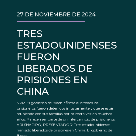
27 DE NOVIEMBRE DE 2024
TRES
ESTADOUNIDENSES
FUERON
LIBERADOS DE
PRISIONES EN
CHINA
NPR. El gobierno de Biden afirma que todos los
prisioneros fueron detenidos injustamente y que se están
reuniendo con sus familias por primera vez en muchos
años. Parecen ser parte de un intercambio de prisioneros.
ARI SHAPIRO, PRESENTADOR: Tres estadounidenses
han sido liberados de prisiones en China. El gobierno de
Biden...