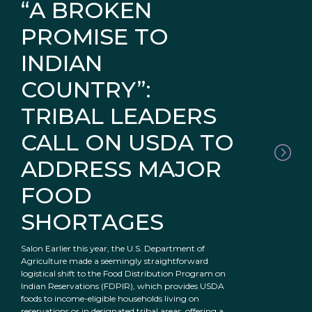
“A BROKEN
PROMISE TO
INDIAN
COUNTRY”:
TRIBAL LEADERS
CALL ON USDA TO
ADDRESS MAJOR
FOOD
SHORTAGES
Salon Earlier this year, the U.S. Department of
Agriculture made a seemingly straightforward
logistical shift to the Food Distribution Program on
Indian Reservations (FDPIR), which provides USDA
foods to income-eligible households living on
reservations or in designated tribal areas, offering a