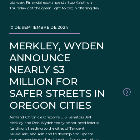
big way. Financial exchange startup Kalshi on
Thursday got the green light to begin offering day
10 DE SEPTIEMBRE DE 2024
MERKLEY, WYDEN
ANNOUNCE
NEARLY $3
MILLION FOR
SAFER STREETS IN
OREGON CITIES
Ashland Chronicle Oregon’s U.S. Senators Jeff
Merkley and Ron Wyden today announced federal
funding is heading to the cities of Tangent,
Milwaukie, and Ashland to develop and update
comprehensive road and street safety plans, while