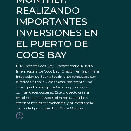
REALIZANDO
IMPORTANTES
INVERSIONES EN
EL PUERTO DE
COOS BAY
El Mundo de Coos Bay. Transformar el Puerto
Internacional de Coos Bay, Oregón, en la primera
instalación portuaria totalmente conectada con
el ferrocarril en la Costa Oeste representa una
gran oportunidad para Oregón y nuestras
comunidades costeras. Este proyecto creará
empleos sindicalizados bien remunerados y
empleos locales permanentes, y aumentará la
capacidad portuaria de la Costa Oeste en...