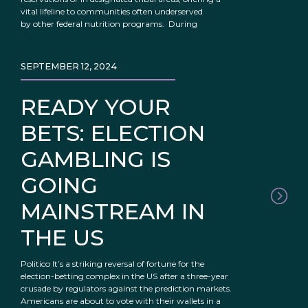
vital lifeline to communities often underserved
by other federal nutrition programs. During
SEPTEMBER 12, 2024
READY YOUR
BETS: ELECTION
GAMBLING IS
GOING
MAINSTREAM IN
THE US
Politico It’s a striking reversal of fortune for the
election-betting complex in the US after a three-year
crusade by regulators against the prediction markets.
Americans are about to vote with their wallets in a