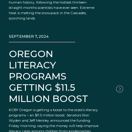
human history, following the hottest thirteen-
straight months scientists have ever seen. Extreme
heat is melting the snowpack in the Cascades,
scorching lands
SEPTEMBER 7, 2024
OREGON
LITERACY
PROGRAMS
GETTING $11.5
MILLION BOOST
KCBY Oregon is getting a boost to the state’s literacy
programs – an $11.5 million boost. Senators Ron
Wyden and Jeff Merkley announced the funding
Friday morning, saying the money will help improve
literacy rates among children from kindergarten