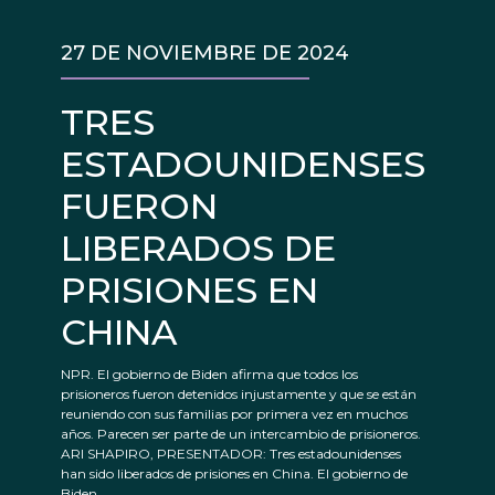
27 DE NOVIEMBRE DE 2024
TRES
ESTADOUNIDENSES
FUERON
LIBERADOS DE
PRISIONES EN
CHINA
NPR. El gobierno de Biden afirma que todos los
prisioneros fueron detenidos injustamente y que se están
reuniendo con sus familias por primera vez en muchos
años. Parecen ser parte de un intercambio de prisioneros.
ARI SHAPIRO, PRESENTADOR: Tres estadounidenses
han sido liberados de prisiones en China. El gobierno de
Biden...