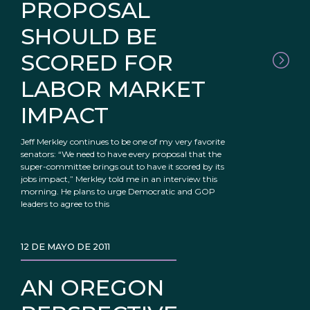
PROPOSAL
SHOULD BE
SCORED FOR
LABOR MARKET
IMPACT
Jeff Merkley continues to be one of my very favorite
senators: “We need to have every proposal that the
super-committee brings out to have it scored by its
jobs impact,” Merkley told me in an interview this
morning. He plans to urge Democratic and GOP
leaders to agree to this
12 DE MAYO DE 2011
AN OREGON