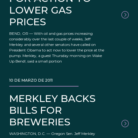
LOWER GAS
PRICES
BEND, OR — With oil and gas prices increasing
considerably over the last couple of weeks, Jeff
Merkley and several other senators have called on
President Obama to act now to lower the price at the
pump. Merkley, a guest Thursday morning on Wake
Up Bend!, said a small portion
10 DE MARZO DE 2011
MERKLEY BACKS
BILLS FOR
BREWERIES
WASHINGTON, D.C. — Oregon Sen. Jeff Merkley