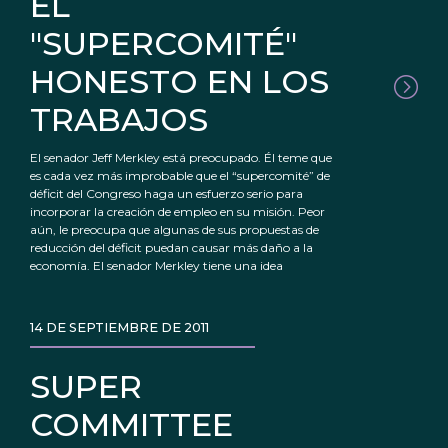
EL
"SUPERCOMITÉ"
HONESTO EN LOS
TRABAJOS
El senador Jeff Merkley está preocupado. Él teme que
es cada vez más improbable que el “supercomité” de
déficit del Congreso haga un esfuerzo serio para
incorporar la creación de empleo en su misión. Peor
aún, le preocupa que algunas de sus propuestas de
reducción del déficit puedan causar más daño a la
economía. El senador Merkley tiene una idea
14 DE SEPTIEMBRE DE 2011
SUPER
COMMITTEE