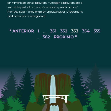
on American small brewers. “Oregon’s brewers are a
valuable part of our state’s economy and culture,”
Merkley said. “They employ thousands of Oregonians
and brew beers recognized
" ANTERIOR
1
…
351
352
353
354
355
…
382
PRÓXIMO "