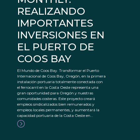
REALIZANDO
IMPORTANTES
INVERSIONES EN
EL PUERTO DE
COOS BAY
El Mundo de Coos Bay. Transformar el Puerto
Internacional de Coos Bay, Oregón, en la primera
instalación portuaria totalmente conectada con
el ferrocarril en la Costa Oeste representa una
gran oportunidad para Oregón y nuestras
comunidades costeras. Este proyecto creará
empleos sindicalizados bien remunerados y
empleos locales permanentes, y aumentará la
capacidad portuaria de la Costa Oeste en...