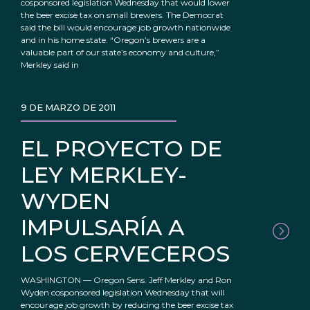
cosponsored legislation Wednesday that would lower
the beer excise tax on small brewers. The Democrat
said the bill would encourage job growth nationwide
and in his home state. “Oregon’s brewers are a
valuable part of our state’s economy and culture,”
Merkley said in
9 DE MARZO DE 2011
EL PROYECTO DE
LEY MERKLEY-
WYDEN
IMPULSARÍA A
LOS CERVECEROS
WASHINGTON — Oregon Sens. Jeff Merkley and Ron
Wyden cosponsored legislation Wednesday that will
encourage job growth by reducing the beer excise tax