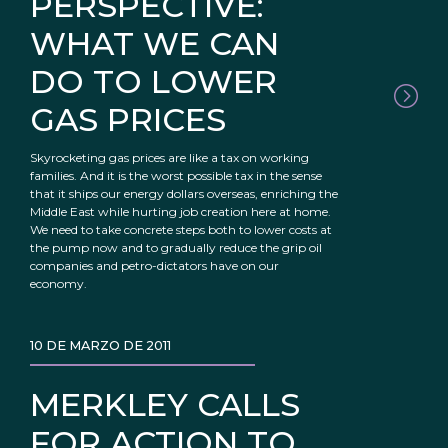
PERSPECTIVE:
WHAT WE CAN
DO TO LOWER
GAS PRICES
Skyrocketing gas prices are like a tax on working
families. And it is the worst possible tax in the sense
that it ships our energy dollars overseas, enriching the
Middle East while hurting job creation here at home.
We need to take concrete steps both to lower costs at
the pump now and to gradually reduce the grip oil
companies and petro-dictators have on our
economy.
10 DE MARZO DE 2011
MERKLEY CALLS
FOR ACTION TO