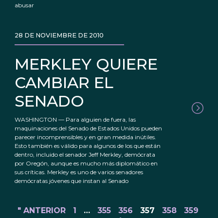
abusar
28 DE NOVIEMBRE DE 2010
MERKLEY QUIERE
CAMBIAR EL
SENADO
WASHINGTON — Para alguien de fuera, las
maquinaciones del Senado de Estados Unidos pueden
parecer incomprensibles y en gran medida inútiles.
Esto también es válido para algunos de los que están
dentro, incluido el senador Jeff Merkley, demócrata
por Oregón, aunque es mucho más diplomático en
sus críticas. Merkley es uno de varios senadores
demócratas jóvenes que instan al Senado
" ANTERIOR
1
…
355
356
357
358
359