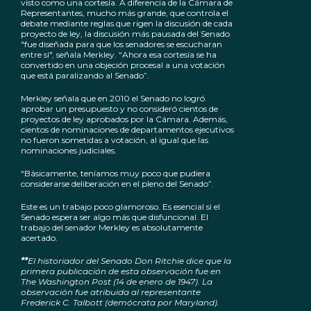
visto como una cortesía. A diferencia de la Cámara de
Representantes, mucho más grande, que controla el
debate mediante reglas que rigen la discusión de cada
proyecto de ley, la discusión más pausada del Senado
"fue diseñada para que los senadores se escucharan
entre sí", señala Merkley. “Ahora esa cortesía se ha
convertido en una objeción procesal a una votación
que está paralizando al Senado”.
Merkley señala que en 2010 el Senado no logró
aprobar un presupuesto y no consideró cientos de
proyectos de ley aprobados por la Cámara. Además,
cientos de nominaciones de departamentos ejecutivos
no fueron sometidas a votación, al igual que las
nominaciones judiciales.
“Básicamente, teníamos muy poco que pudiera
considerarse deliberación en el pleno del Senado”.
Este es un trabajo poco glamoroso. Es esencial si el
Senado espera ser algo más que disfuncional. El
trabajo del senador Merkley es absolutamente
acertado.
**
El historiador del Senado Don Ritchie dice que la
primera publicación de esta observación fue en
The Washington Post (14 de enero de 1947). La
observación fue atribuida al representante
Frederick C. Talbott (demócrata por Maryland).