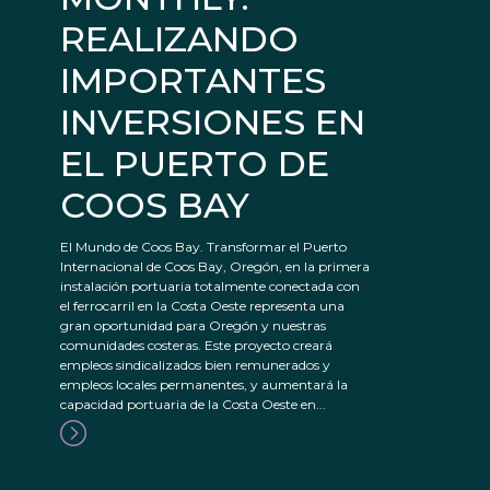
REALIZANDO
IMPORTANTES
INVERSIONES EN
EL PUERTO DE
COOS BAY
El Mundo de Coos Bay. Transformar el Puerto
Internacional de Coos Bay, Oregón, en la primera
instalación portuaria totalmente conectada con
el ferrocarril en la Costa Oeste representa una
gran oportunidad para Oregón y nuestras
comunidades costeras. Este proyecto creará
empleos sindicalizados bien remunerados y
empleos locales permanentes, y aumentará la
capacidad portuaria de la Costa Oeste en...