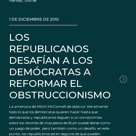
Merkley, uno de
1 DE DICIEMBRE DE 2010
LOS
REPUBLICANOS
DESAFÍAN A LOS
DEMÓCRATAS A
REFORMAR EL
OBSTRUCCIONISMO
La amenaza de Mitch McConnell de obstruir literalmente
todo lo que los demócratas quieren hacer hasta que
demócratas y republicanos lleguen a un compromiso
sobre los recortes de impuestos de Bush puede leerse como
un juego de poder, pero también como un desafío: en este
punto, los republicanos están seguros de que pueden