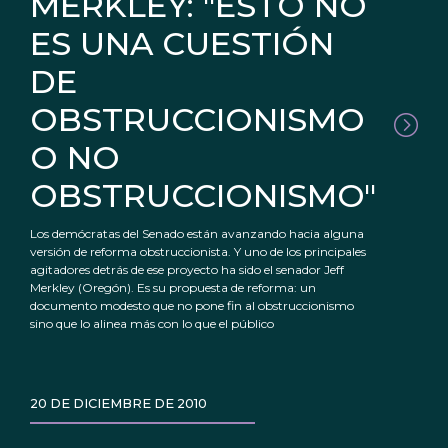
MERKLEY: "ESTO NO
ES UNA CUESTIÓN
DE
OBSTRUCCIONISMO
O NO
OBSTRUCCIONISMO"
Los demócratas del Senado están avanzando hacia alguna
versión de reforma obstruccionista. Y uno de los principales
agitadores detrás de ese proyecto ha sido el senador Jeff
Merkley (Oregón). Es su propuesta de reforma: un
documento modesto que no pone fin al obstruccionismo
sino que lo alinea más con lo que el público
20 DE DICIEMBRE DE 2010