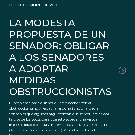
1 DE DICIEMBRE DE 2010
LA MODESTA
PROPUESTA DE UN
SENADOR: OBLIGAR
A LOS SENADORES
A ADOPTAR
MEDIDAS
OBSTRUCCIONISTAS
El problema para quienes quieren acabar con el
obstruccionismo y restaurar alguna funcionalidad al
Senado es que algunos argumentan que se requiere de dos
tercios de los votos para que esto suceda, una virtual
imposibilidad dadas las matemáticas actuales del Senado.
(Actualización: ver más abajo.) Pero el senador Jeff