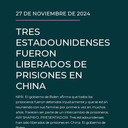
27 DE NOVIEMBRE DE 2024
TRES
ESTADOUNIDENSES
FUERON
LIBERADOS DE
PRISIONES EN
CHINA
NPR. El gobierno de Biden afirma que todos los
prisioneros fueron detenidos injustamente y que se están
reuniendo con sus familias por primera vez en muchos
años. Parecen ser parte de un intercambio de prisioneros.
ARI SHAPIRO, PRESENTADOR: Tres estadounidenses
han sido liberados de prisiones en China. El gobierno de
Biden...