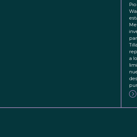
Pio
Wa
est
Mer
inv
par
Til
rep
a l
lim
nue
des
pun