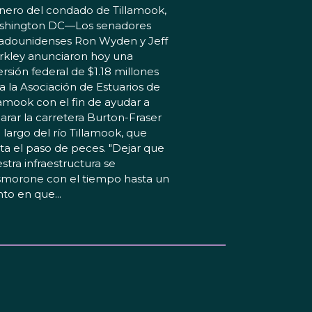
nero del condado de Tillamook,
shington DC—Los senadores
adounidenses Ron Wyden y Jeff
kley anunciaron hoy una
ersión federal de $1.18 millones
a la Asociación de Estuarios de
lamook con el fin de ayudar a
arar la carretera Burton-Fraser
o largo del río Tillamook, que
ita el paso de peces. "Dejar que
stra infraestructura se
morone con el tiempo hasta un
to en que...