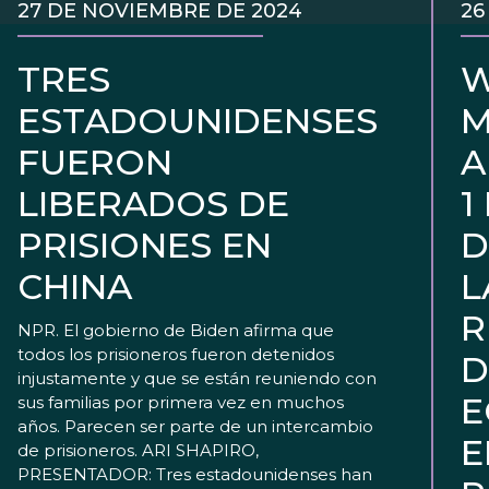
27 DE NOVIEMBRE DE 2024
26
TRES
W
ESTADOUNIDENSES
M
FUERON
A
LIBERADOS DE
1
PRISIONES EN
D
CHINA
L
R
NPR. El gobierno de Biden afirma que
todos los prisioneros fueron detenidos
D
injustamente y que se están reuniendo con
E
sus familias por primera vez en muchos
años. Parecen ser parte de un intercambio
E
de prisioneros. ARI SHAPIRO,
PRESENTADOR: Tres estadounidenses han