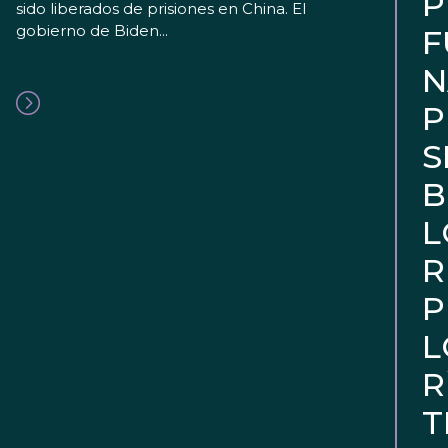
P
sido liberados de prisiones en China. El
gobierno de Biden...
F
N
P
S
B
L
R
P
L
R
T