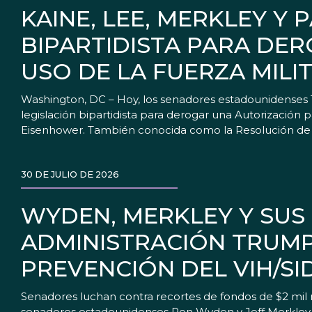
KAINE, LEE, MERKLEY Y
BIPARTIDISTA PARA DER
USO DE LA FUERZA MILIT
Washington, DC – Hoy, los senadores estadounidenses T
legislación bipartidista para derogar una Autorización 
Eisenhower. También conocida como la Resolución de l
30 DE JULIO DE 2026
WYDEN, MERKLEY Y SUS
ADMINISTRACIÓN TRUMP
PREVENCIÓN DEL VIH/SI
Senadores luchan contra recortes de fondos de $2 mil 
senadores estadounidenses Ron Wyden y Jeff Merkley di