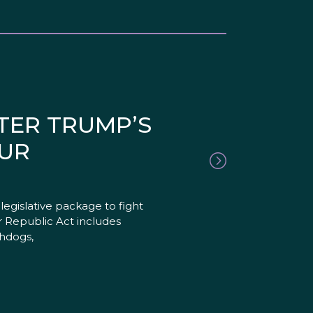
TER TRUMP’S
OUR
egislative package to fight
 Republic Act includes
chdogs,