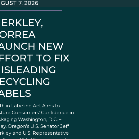
GUST 7, 2026
ERKLEY,
ORREA
AUNCH NEW
FFORT TO FIX
ISLEADING
ECYCLING
ABELS
th in Labeling Act Aims to
tore Consumers’ Confidence in
kaging Washington, D.C. –
ay, Oregon’s U.S. Senator Jeff
kley and U.S. Representative