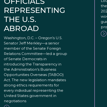
OFFICIALS
Lou
the
REPRESENTING
202
wou
THE U.S.
gui
ABROAD
pro
Washington, D.C. – Oregon’s U.S.
Senator Jeff Merkley—a senior
member of the Senate Foreign
Relations Committee—led a group
of Senate Democrats in
introducing the Transparency in
the Administration’s Business
Opportunities Overseas (TABOO)
Act. The new legislation mandates
strong ethics requirements for
every individual representing the
United States government in
negotiations