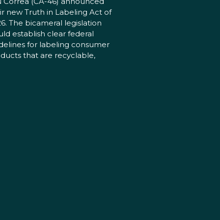
 Correa (CA-46) announced
ir new Truth in Labeling Act of
6. The bicameral legislation
ld establish clear federal
delines for labeling consumer
ducts that are recyclable,