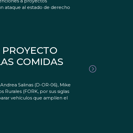
venciones a proyectos
un ataque al estado de derecho
N PROYECTO
 LAS COMIDAS
 Andrea Salinas (D-OR-06), Mike
s Rurales (FORK, por sus siglas
parar vehículos que amplíen el