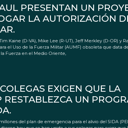
 PAUL PRESENTAN UN PROY
OGAR LA AUTORIZACIÓN DE
AR.
im Kaine (D-VA), Mike Lee (R-UT), Jeff Merkley (D-OR) y R
para el Uso de la Fuerza Militar (AUMF) obsoleta que data d
a Fuerza en el Medio Oriente,
 COLEGAS EXIGEN QUE LA
 RESTABLEZCA UN PROGR
DA.
millones del plan de emergencia para el alivio del SIDA (P
jeron hoy que se han unido a sus colegas para exigir que 