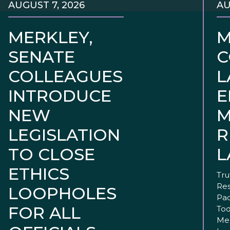
AUGUST 7, 2026
AU
MERKLEY,
M
SENATE
C
COLLEAGUES
L
INTRODUCE
E
NEW
M
LEGISLATION
R
TO CLOSE
L
ETHICS
Tru
Res
LOOPHOLES
Pac
FOR ALL
Tod
Mer