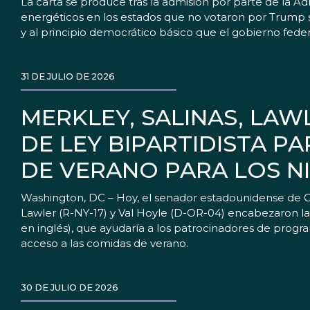
La carta se produce tras la admisión por parte de la A
energéticos en los estados que no votaron por Trump s
y al principio democrático básico que el gobierno federa
31 DE JULIO DE 2026
MERKLEY, SALINAS, LA
DE LEY BIPARTIDISTA P
DE VERANO PARA LOS N
Washington, DC – Hoy, el senador estadounidense de Or
Lawler (R-NY-17) y Val Hoyle (D-OR-04) encabezaron la 
en inglés), que ayudaría a los patrocinadores de prog
acceso a las comidas de verano.
30 DE JULIO DE 2026