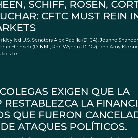
HEEN, SCHIFF, ROSEN, COR
UCHAR: CFTC MUST REIN I
ARKETS
erkley led U.S. Senators Alex Padilla (D-CA), Jeanne Shahee
Martin Heinrich (D-NM), Ron Wyden (D-OR), and Amy Klobuc
lans to
 COLEGAS EXIGEN QUE LA
 RESTABLEZCA LA FINANC
OS QUE FUERON CANCELA
DE ATAQUES POLÍTICOS.