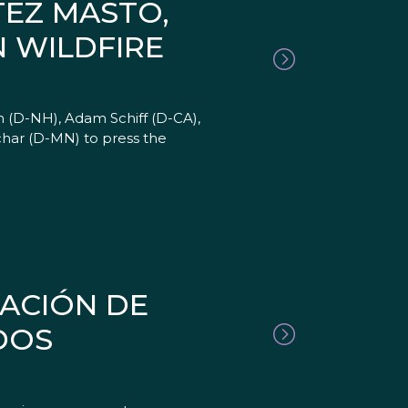
TEZ MASTO,
N WILDFIRE
n (D-NH), Adam Schiff (D-CA),
har (D-MN) to press the
IACIÓN DE
DOS