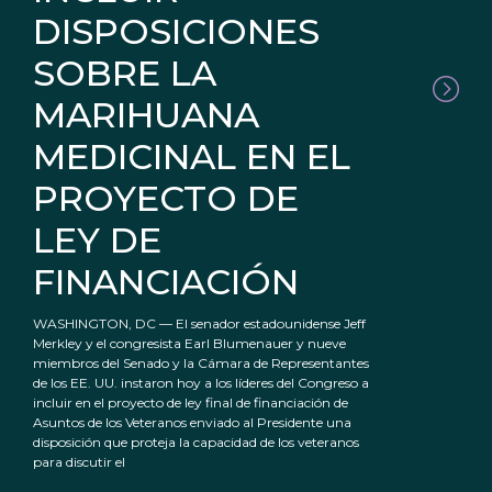
DISPOSICIONES
SOBRE LA
MARIHUANA
MEDICINAL EN EL
PROYECTO DE
LEY DE
FINANCIACIÓN
WASHINGTON, DC — El senador estadounidense Jeff
Merkley y el congresista Earl Blumenauer y nueve
miembros del Senado y la Cámara de Representantes
de los EE. UU. instaron hoy a los líderes del Congreso a
incluir en el proyecto de ley final de financiación de
Asuntos de los Veteranos enviado al Presidente una
disposición que proteja la capacidad de los veteranos
para discutir el