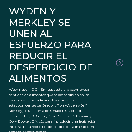
WYDEN Y
MERKLEY SE
UNEN AL
ESFUERZO PARA
REDUCIR EL
DESPERDICIO DE
ALIMENTOS
Washington, DC – En respuesta a la asombrosa
cantidad de alimentos que se desperdician en los
Estados Unidos cada año, los senadores
estadounidenses de Oregón, Ron Wyden y Jeff
Merkley, se unieron a los senadores Richard
Blumenthal, D-Conn., Brian Schatz, D-Hawaii, y
Cory Booker, DN. .J., para introducir una legislación
integral para reducir el desperdicio de alimentos en
tiendas y restaurantes,