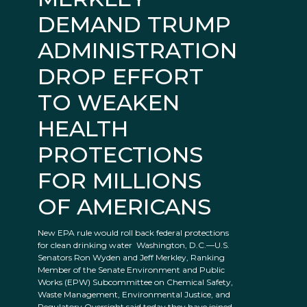
DEMAND TRUMP
ADMINISTRATION
DROP EFFORT
TO WEAKEN
HEALTH
PROTECTIONS
FOR MILLIONS
OF AMERICANS
New EPA rule would roll back federal protections
for clean drinking water Washington, D.C.—U.S.
Senators Ron Wyden and Jeff Merkley, Ranking
Member of the Senate Environment and Public
Works (EPW) Subcommittee on Chemical Safety,
Waste Management, Environmental Justice, and
Regulatory Oversight said today they have joined