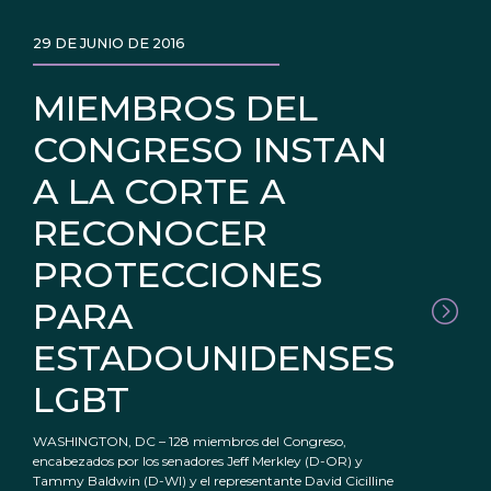
29 DE JUNIO DE 2016
MIEMBROS DEL
CONGRESO INSTAN
A LA CORTE A
RECONOCER
PROTECCIONES
PARA
ESTADOUNIDENSES
LGBT
WASHINGTON, DC – 128 miembros del Congreso,
encabezados por los senadores Jeff Merkley (D-OR) y
Tammy Baldwin (D-WI) y el representante David Cicilline