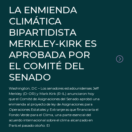
LA ENMIENDA
CLIMÁTICA
BIPARTIDISTA
MERKLEY-KIRK ES
APROBADA POR
EL COMITÉ DEL
SENADO
Washington, DC – Los senadores estadounidenses Jeff
Merkley (D-OR) y Mark Kirk (R-IL) anunciaron hoy
que el Comité de Asignaciones del Senado aprobó una
enmienda al proyecto de ley de Asignaciones para
Operaciones Estatales y Extranjeras que financiaría el
Fondo Verde para el Clima, una parte esencial del
acuerdo internacional sobre el clima alcanzado en
París el pasado otoño. El