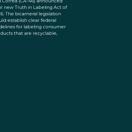
 Correa (CA-46) announced
ir new Truth in Labeling Act of
6. The bicameral legislation
ld establish clear federal
delines for labeling consumer
ducts that are recyclable,