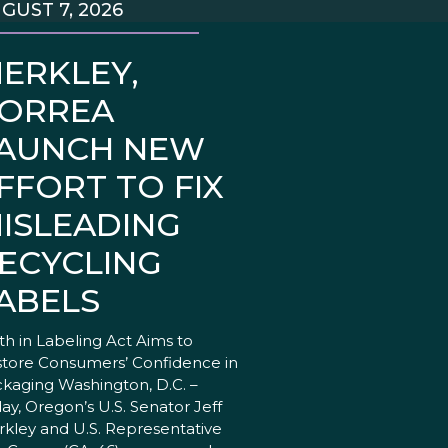
GUST 7, 2026
ERKLEY,
ORREA
AUNCH NEW
FFORT TO FIX
ISLEADING
ECYCLING
ABELS
th in Labeling Act Aims to
tore Consumers’ Confidence in
kaging Washington, D.C. –
ay, Oregon’s U.S. Senator Jeff
kley and U.S. Representative