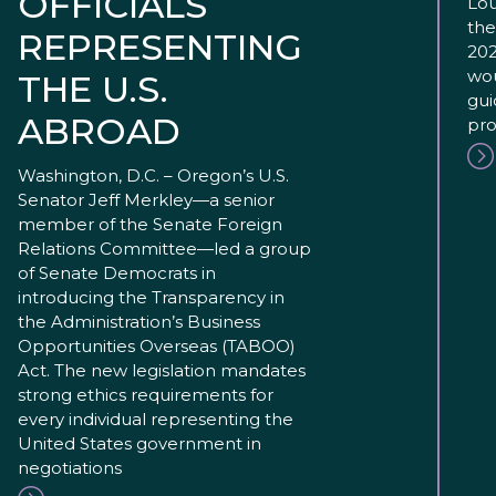
OFFICIALS
Lou
the
REPRESENTING
202
wou
THE U.S.
gui
ABROAD
pro
Washington, D.C. – Oregon’s U.S.
Senator Jeff Merkley—a senior
member of the Senate Foreign
Relations Committee—led a group
of Senate Democrats in
introducing the Transparency in
the Administration’s Business
Opportunities Overseas (TABOO)
Act. The new legislation mandates
strong ethics requirements for
every individual representing the
United States government in
negotiations