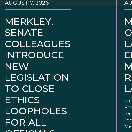
AUGUST 7, 2026
AU
MERKLEY,
M
SENATE
C
COLLEAGUES
L
INTRODUCE
E
NEW
M
LEGISLATION
R
TO CLOSE
L
ETHICS
Tru
Res
LOOPHOLES
Pac
FOR ALL
Tod
Mer