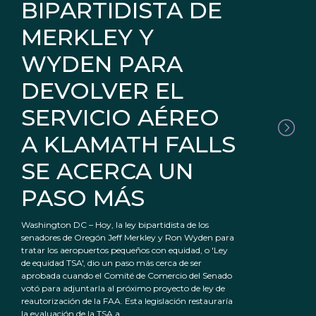
BIPARTIDISTA DE
MERKLEY Y
WYDEN PARA
DEVOLVER EL
SERVICIO AÉREO
A KLAMATH FALLS
SE ACERCA UN
PASO MÁS
Washington DC – Hoy, la ley bipartidista de los
senadores de Oregón Jeff Merkley y Ron Wyden para
tratar los aeropuertos pequeños con equidad, o 'Ley
de equidad TSA', dio un paso más cerca de ser
aprobada cuando el Comité de Comercio del Senado
votó para adjuntarla al próximo proyecto de ley de
reautorización de la FAA. Esta legislación restauraría
la evaluación de la TSA a