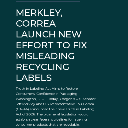
MERKLEY,
CORREA
LAUNCH NEW
EFFORT TO FIX
MISLEADING
RECYCLING
LABELS
Truth in Labeling Act Aims to Restore
Consumers’ Confidence in Packaging
Washington, D.C. – Today, Oregon’s U.S. Senator
Jeff Merkley and U.S. Representative Lou Correa
(CA-46) announced their new Truth in Labeling
Act of 2026. The bicameral legislation would
establish clear federal guidelines for labeling
consumer products that are recyclable,