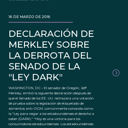
16 DE MARZO DE 2016
DECLARACIÓN DE
MERKLEY SOBRE
LA DERROTA DEL
SENADO DE LA
"LEY DARK"
WASHINGTON, DC – El senador de Oregón, Jeff
Merkley, emitió la siguiente declaración después de
que el Senado de los EE. UU. rechazara una votación
de prueba sobre la legislación de etiquetado de
alimentos anti-OGM, comúnmente conocida como
la “Ley para negar a los estadounidenses el derecho a
saber (DARK):” “Hoy es una victoria para los
consumidores estadounidenses. Los estadounidenses