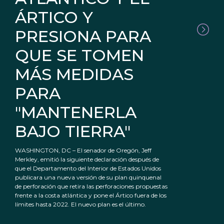
ÁRTICO Y
PRESIONA PARA
QUE SE TOMEN
MÁS MEDIDAS
PARA
"MANTENERLA
BAJO TIERRA"
WASHINGTON, DC – El senador de Oregón, Jeff
Merkley, emitió la siguiente declaración después de
que el Departamento del Interior de Estados Unidos
publicara una nueva versión de su plan quinquenal
de perforación que retira las perforaciones propuestas
frente a la costa atlántica y pone el Ártico fuera de los
límites hasta 2022. El nuevo plan es el último.