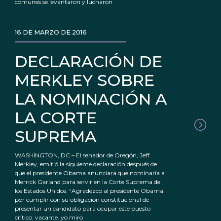
comunes se levantaron y lucharon
16 DE MARZO DE 2016
DECLARACIÓN DE
MERKLEY SOBRE
LA NOMINACIÓN A
LA CORTE
SUPREMA
WASHINGTON, DC – El senador de Oregón, Jeff
Merkley, emitió la siguiente declaración después de
que el presidente Obama anunciara que nominaría a
Merrick Garland para servir en la Corte Suprema de
los Estados Unidos: “Agradezco al presidente Obama
por cumplir con su obligación constitucional de
presentar un candidato para ocupar este puesto
crítico. vacante. yo miro