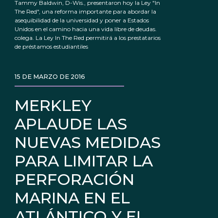
Tammy Baldwin, D-Wis., presentaron hoy la Ley "In
The Red", una reforma importante para abordar la
asequibilidad de la universidad y poner a Estados
Unidos en el camino hacia una vida libre de deudas.
colega. La Ley In The Red permitirá a los prestatarios
de préstamos estudiantiles
15 DE MARZO DE 2016
MERKLEY
APLAUDE LAS
NUEVAS MEDIDAS
PARA LIMITAR LA
PERFORACIÓN
MARINA EN EL
ATLÁNTICO Y EL