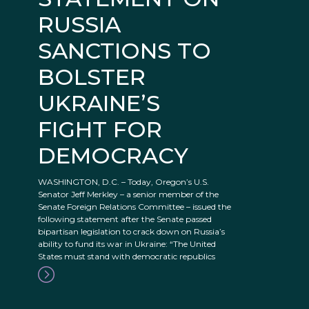
RUSSIA
SANCTIONS TO
BOLSTER
UKRAINE’S
FIGHT FOR
DEMOCRACY
WASHINGTON, D.C. – Today, Oregon’s U.S.
Senator Jeff Merkley – a senior member of the
Senate Foreign Relations Committee – issued the
following statement after the Senate passed
bipartisan legislation to crack down on Russia’s
ability to fund its war in Ukraine: “The United
States must stand with democratic republics