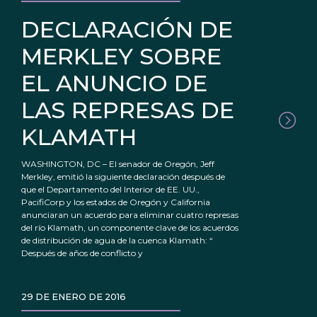
DECLARACIÓN DE
MERKLEY SOBRE
EL ANUNCIO DE
LAS REPRESAS DE
KLAMATH
WASHINGTON, DC – El senador de Oregón, Jeff
Merkley, emitió la siguiente declaración después de
que el Departamento del Interior de EE. UU.,
PacifiCorp y los estados de Oregón y California
anunciaran un acuerdo para eliminar cuatro represas
del río Klamath, un componente clave de los acuerdos
de distribución de agua de la cuenca Klamath: “
Después de años de conflicto y
29 DE ENERO DE 2016