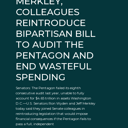
MERKLEY,
COLLEAGUES
REINTRODUCE
BIPARTISAN BILL
TO AUDIT THE
PENTAGON AND
END WASTEFUL
SPENDING
Senators: The Pentagon failed its eighth
consecutive audit last year, unable to fully
account for $4.65 trillion in assets Washington
D.C.—U.S. Senators Ron Wyden and Jeff Merkley
today said they joined Senate colleagues in
reintroducing legislation that would impose
financial consequences if the Pentagon fails to
pass a full, independent