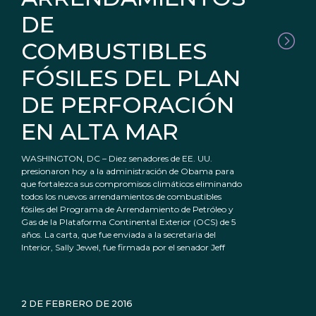
DE
COMBUSTIBLES
FÓSILES DEL PLAN
DE PERFORACIÓN
EN ALTA MAR
WASHINGTON, DC – Diez senadores de EE. UU.
presionaron hoy a la administración de Obama para
que fortalezca sus compromisos climáticos eliminando
todos los nuevos arrendamientos de combustibles
fósiles del Programa de Arrendamiento de Petróleo y
Gas de la Plataforma Continental Exterior (OCS) de 5
años. La carta, que fue enviada a la secretaria del
Interior, Sally Jewel, fue firmada por el senador Jeff
2 DE FEBRERO DE 2016