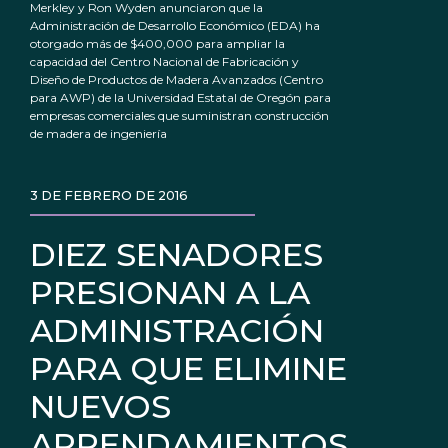
Merkley y Ron Wyden anunciaron que la
Administración de Desarrollo Económico (EDA) ha
otorgado más de $400,000 para ampliar la
capacidad del Centro Nacional de Fabricación y
Diseño de Productos de Madera Avanzados (Centro
para AWP) de la Universidad Estatal de Oregón para
empresas comerciales que suministran construcción
de madera de ingeniería
3 DE FEBRERO DE 2016
DIEZ SENADORES
PRESIONAN A LA
ADMINISTRACIÓN
PARA QUE ELIMINE
NUEVOS
ARRENDAMIENTOS