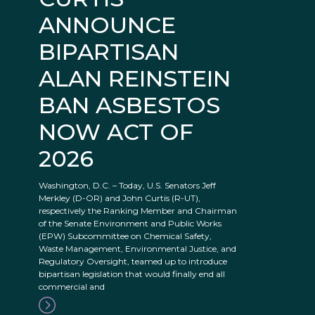
ANNOUNCE
BIPARTISAN
ALAN REINSTEIN
BAN ASBESTOS
NOW ACT OF
2026
Washington, D.C. – Today, U.S. Senators Jeff
Merkley (D-OR) and John Curtis (R-UT),
respectively the Ranking Member and Chairman
of the Senate Environment and Public Works
(EPW) Subcommittee on Chemical Safety,
Waste Management, Environmental Justice, and
Regulatory Oversight, teamed up to introduce
bipartisan legislation that would finally end all
commercial and