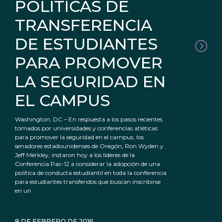
POLÍTICAS DE
TRANSFERENCIA
DE ESTUDIANTES
PARA PROMOVER
LA SEGURIDAD EN
EL CAMPUS
Washington, DC – En respuesta a los pasos recientes
tomados por universidades y conferencias atléticas
para promover la seguridad en el campus, los
senadores estadounidenses de Oregón, Ron Wyden y
Jeff Merkley, instaron hoy a los líderes de la
Conferencia Pac-12 a considerar la adopción de una
política de conducta estudiantil en toda la conferencia
para estudiantes transferidos que buscan inscribirse
en un
8 DE FEBRERO DE 2016