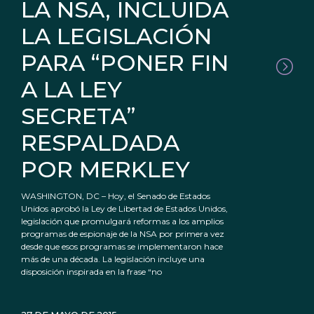
LA NSA, INCLUIDA
LA LEGISLACIÓN
PARA “PONER FIN
A LA LEY
SECRETA”
RESPALDADA
POR MERKLEY
WASHINGTON, DC – Hoy, el Senado de Estados
Unidos aprobó la Ley de Libertad de Estados Unidos,
legislación que promulgará reformas a los amplios
programas de espionaje de la NSA por primera vez
desde que esos programas se implementaron hace
más de una década. La legislación incluye una
disposición inspirada en la frase “no