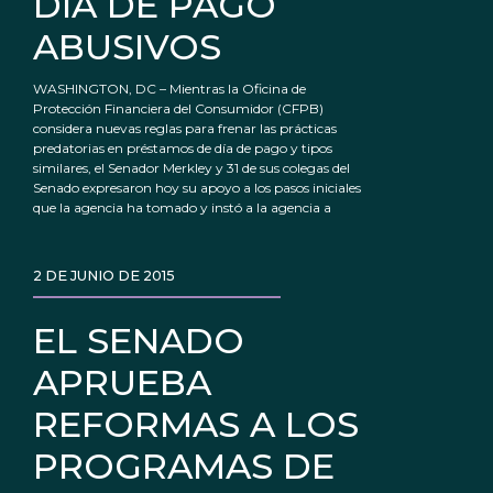
DÍA DE PAGO
ABUSIVOS
WASHINGTON, DC – Mientras la Oficina de
Protección Financiera del Consumidor (CFPB)
considera nuevas reglas para frenar las prácticas
predatorias en préstamos de día de pago y tipos
similares, el Senador Merkley y 31 de sus colegas del
Senado expresaron hoy su apoyo a los pasos iniciales
que la agencia ha tomado y instó a la agencia a
2 DE JUNIO DE 2015
EL SENADO
APRUEBA
REFORMAS A LOS
PROGRAMAS DE