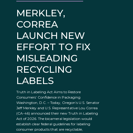
MERKLEY,
CORREA
LAUNCH NEW
EFFORT TO FIX
MISLEADING
RECYCLING
LABELS
Truth in Labeling Act Aims to Restore
Consumers’ Confidence in Packaging
Washington, D.C. – Today, Oregon’s U.S. Senator
Jeff Merkley and U.S. Representative Lou Correa
(CA-46) announced their new Truth in Labeling
Act of 2026. The bicameral legislation would
establish clear federal guidelines for labeling
consumer products that are recyclable,