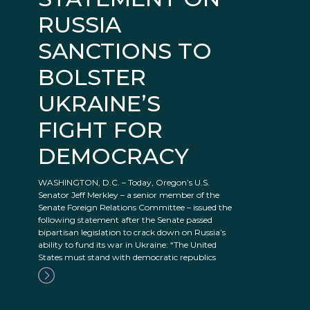
RUSSIA
SANCTIONS TO
BOLSTER
UKRAINE’S
FIGHT FOR
DEMOCRACY
WASHINGTON, D.C. – Today, Oregon’s U.S.
Senator Jeff Merkley – a senior member of the
Senate Foreign Relations Committee – issued the
following statement after the Senate passed
bipartisan legislation to crack down on Russia’s
ability to fund its war in Ukraine: “The United
States must stand with democratic republics