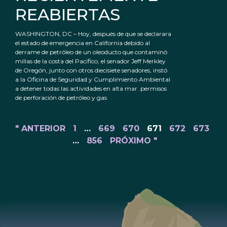
REABIERTAS
WASHINGTON, DC – Hoy, después de que se declarara
el estado de emergencia en California debido al
derrame de petróleo de un oleoducto que contaminó
millas de la costa del Pacífico, el senador Jeff Merkley
de Oregón, junto con otros diecisiete senadores, instó
a la Oficina de Seguridad y Cumplimiento Ambiental
a detener todas las actividades en alta mar. permisos
de perforación de petróleo y gas
" ANTERIOR
1
…
669
670
671
672
673
…
856
PRÓXIMO "