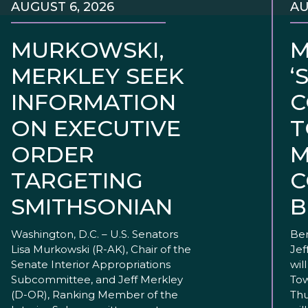
AUGUST 6, 2026
AU
MURKOWSKI,
M
MERKLEY SEEK
‘
INFORMATION
C
ON EXECUTIVE
T
ORDER
M
TARGETING
C
SMITHSONIAN
B
Washington, D.C. – U.S. Senators
Ben
Lisa Murkowski (R-AK), Chair of the
Jef
Senate Interior Appropriations
wil
Subcommittee, and Jeff Merkley
Tow
(D-OR), Ranking Member of the
Thu