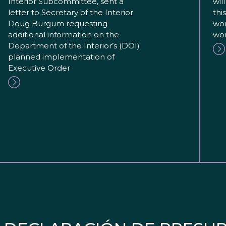
Interior Subcommittee, sent a
wil
letter to Secretary of the Interior
thi
Doug Burgum requesting
wor
additional information on the
wor
Department of the Interior’s (DOI)
planned implementation of
Executive Order