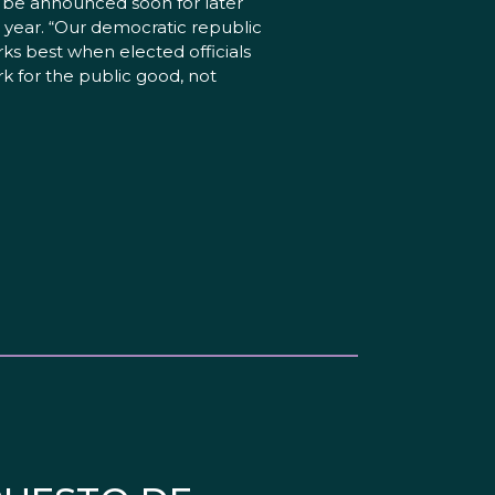
l be announced soon for later
s year. “Our democratic republic
ks best when elected officials
k for the public good, not