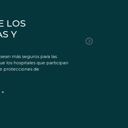
E LOS
S Y
 sean más seguros para las
e los hospitales que participan
ce protecciones de
 "