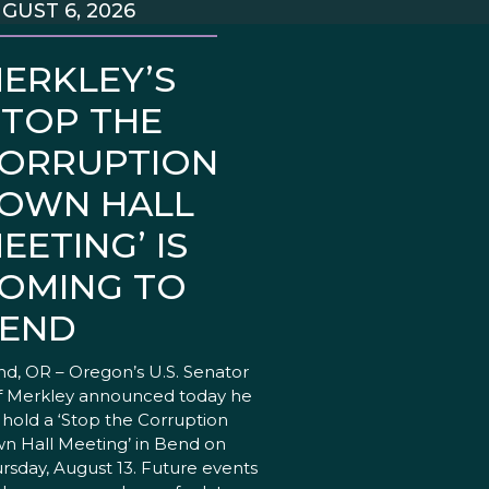
GUST 6, 2026
ERKLEY’S
STOP THE
ORRUPTION
OWN HALL
EETING’ IS
OMING TO
END
d, OR – Oregon’s U.S. Senator
f Merkley announced today he
l hold a ‘Stop the Corruption
n Hall Meeting’ in Bend on
rsday, August 13. Future events