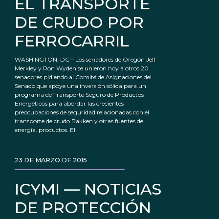
EL TRANSPORTE
DE CRUDO POR
FERROCARRIL
WASHINGTON, DC – Los senadores de Oregón Jeff
Merkley y Ron Wyden se unieron hoy a otros 20
senadores pidiendo al Comité de Asignaciones del
Senado que apoye una inversión sólida para un
programa de Transporte Seguro de Productos
Energéticos para abordar las crecientes
preocupaciones de seguridad relacionadas con el
transporte de crudo Bakken y otras fuentes de
energía. productos. El
23 DE MARZO DE 2015
ICYMI — NOTICIAS
DE PROTECCIÓN