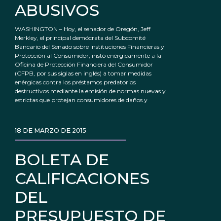
ABUSIVOS
WASHINGTON – Hoy, el senador de Oregón, Jeff
Merkley, el principal demócrata del Subcomité
Bancario del Senado sobre Instituciones Financieras y
Protección al Consumidor, instó enérgicamente a la
Oficina de Protección Financiera del Consumidor
(CFPB, por sus siglas en inglés) a tomar medidas
enérgicas contra los préstamos predatorios
destructivos mediante la emisión de normas nuevas y
estrictas que protejan consumidores de daños y
18 DE MARZO DE 2015
BOLETA DE
CALIFICACIONES
DEL
PRESUPUESTO DE