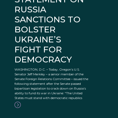
RUSSIA
SANCTIONS TO
BOLSTER
UKRAINE’S
FIGHT FOR
DEMOCRACY
WASHINGTON, D.C. – Today, Oregon’s U.S.
Senator Jeff Merkley – a senior member of the
Senate Foreign Relations Committee – issued the
following statement after the Senate passed
bipartisan legislation to crack down on Russia’s
ability to fund its war in Ukraine: “The United
States must stand with democratic republics