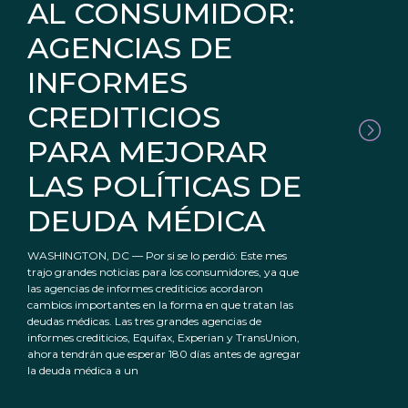
AL CONSUMIDOR:
AGENCIAS DE
INFORMES
CREDITICIOS
PARA MEJORAR
LAS POLÍTICAS DE
DEUDA MÉDICA
WASHINGTON, DC — Por si se lo perdió: Este mes
trajo grandes noticias para los consumidores, ya que
las agencias de informes crediticios acordaron
cambios importantes en la forma en que tratan las
deudas médicas. Las tres grandes agencias de
informes crediticios, Equifax, Experian y TransUnion,
ahora tendrán que esperar 180 días antes de agregar
la deuda médica a un