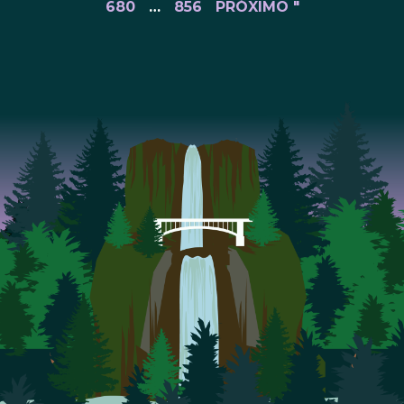
680
…
856
PRÓXIMO "