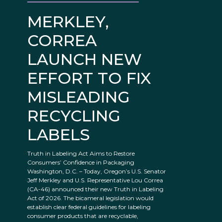
MERKLEY,
CORREA
LAUNCH NEW
EFFORT TO FIX
MISLEADING
RECYCLING
LABELS
Truth in Labeling Act Aims to Restore
Consumers’ Confidence in Packaging
Washington, D.C. – Today, Oregon’s U.S. Senator
Jeff Merkley and U.S. Representative Lou Correa
(CA-46) announced their new Truth in Labeling
Act of 2026. The bicameral legislation would
establish clear federal guidelines for labeling
consumer products that are recyclable,