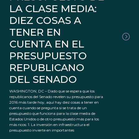
LA CLASE MEDIA:
DIEZ COSAS A
TENER EN
CUENTA EN EL
PRESUPUESTO
REPUBLICANO
DEL SENADO
WASHINGTON, DC – Dado que se espera que los
republicanos del Senado revelen su presupuesto para
2016 más tarde hoy, aquí hay diez cosas a tener en
cuenta cuando se pregunta si se trata de un
presupuesto que funciona para la clase media de
Estados Unidos o de otro presupuesto más para los
más ricos: 1. La inversión en infraestructura el
presupuesto invierte en importantes