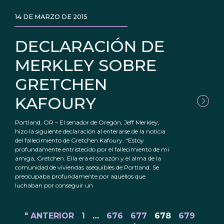
14 DE MARZO DE 2015
DECLARACIÓN DE
MERKLEY SOBRE
GRETCHEN
KAFOURY
Portland, OR – El senador de Oregón, Jeff Merkley,
hizo la siguiente declaración al enterarse de la noticia
del fallecimiento de Gretchen Kafoury. “Estoy
profundamente entristecido por el fallecimiento de mi
amiga, Gretchen. Ella era el corazón y el alma de la
comunidad de viviendas asequibles de Portland. Se
preocupaba profundamente por aquellos que
luchaban por conseguir un
" ANTERIOR
1
…
676
677
678
679