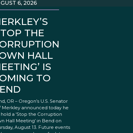
GUST 6, 2026
ERKLEY’S
STOP THE
ORRUPTION
OWN HALL
EETING’ IS
OMING TO
END
d, OR – Oregon’s U.S. Senator
f Merkley announced today he
l hold a ‘Stop the Corruption
n Hall Meeting’ in Bend on
rsday, August 13. Future events