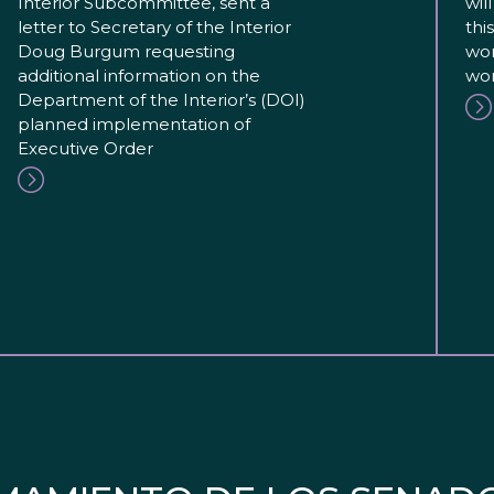
Interior Subcommittee, sent a
wil
letter to Secretary of the Interior
thi
Doug Burgum requesting
wor
additional information on the
wor
Department of the Interior’s (DOI)
planned implementation of
Executive Order