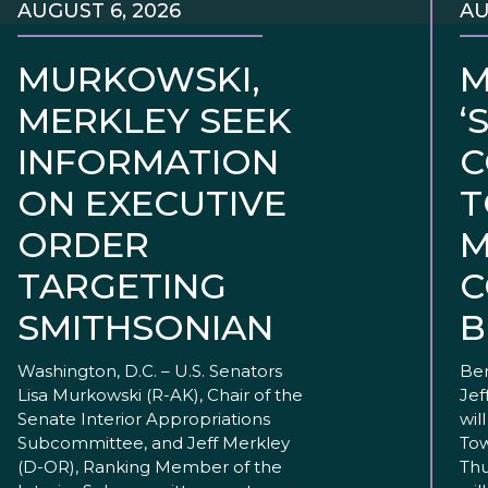
AUGUST 6, 2026
AU
MURKOWSKI,
M
MERKLEY SEEK
‘
INFORMATION
C
ON EXECUTIVE
T
ORDER
M
TARGETING
C
SMITHSONIAN
B
Washington, D.C. – U.S. Senators
Ben
Lisa Murkowski (R-AK), Chair of the
Jef
Senate Interior Appropriations
wil
Subcommittee, and Jeff Merkley
Tow
(D-OR), Ranking Member of the
Thu