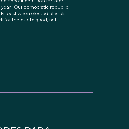
l be announced soon for later
s year. “Our democratic republic
ks best when elected officials
k for the public good, not