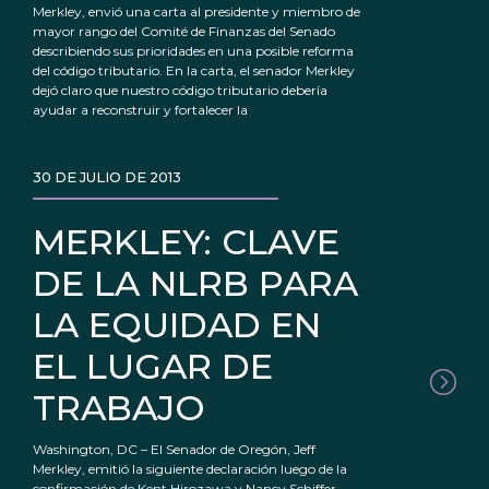
Merkley, envió una carta al presidente y miembro de
mayor rango del Comité de Finanzas del Senado
describiendo sus prioridades en una posible reforma
del código tributario. En la carta, el senador Merkley
dejó claro que nuestro código tributario debería
ayudar a reconstruir y fortalecer la
30 DE JULIO DE 2013
MERKLEY: CLAVE
DE LA NLRB PARA
LA EQUIDAD EN
EL LUGAR DE
TRABAJO
Washington, DC – El Senador de Oregón, Jeff
Merkley, emitió la siguiente declaración luego de la
confirmación de Kent Hirozawa y Nancy Schiffer