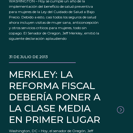
WASHINGTON – Hoy se cumple un año de la
implementación del beneficio de salud preventiva
para mujeres de la Ley del Cuidado de Salud a Bajo
Precio. Debido a esto, casi todos los seguros de salud
ahora incluyen visitas de mujer sana, anticoncepción
y otros servicios críticos para mujeres, todo sin
copago. El Senador de Oregon, Jeff Merkley, emitió la
siguiente declaración aplaudiendo
31 DE JULIO DE 2013
MERKLEY: LA
REFORMA FISCAL
DEBERÍA PONER A
LA CLASE MEDIA
EN PRIMER LUGAR
Washington, DC – Hoy, el senador de Oregón, Jeff