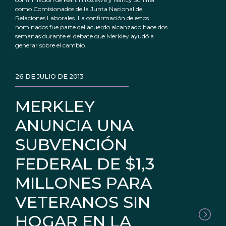
como Comisionados de la Junta Nacional de
Relaciones Laborales. La confirmación de estos
nominados fue parte del acuerdo alcanzado hace dos
semanas durante el debate que Merkley ayudó a
generar sobre el cambio.
26 DE JULIO DE 2013
MERKLEY
ANUNCIA UNA
SUBVENCIÓN
FEDERAL DE $1,3
MILLONES PARA
VETERANOS SIN
HOGAR EN LA