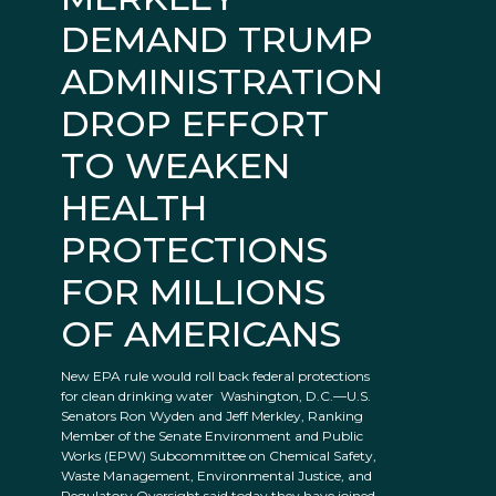
DEMAND TRUMP
ADMINISTRATION
DROP EFFORT
TO WEAKEN
HEALTH
PROTECTIONS
FOR MILLIONS
OF AMERICANS
New EPA rule would roll back federal protections
for clean drinking water Washington, D.C.—U.S.
Senators Ron Wyden and Jeff Merkley, Ranking
Member of the Senate Environment and Public
Works (EPW) Subcommittee on Chemical Safety,
Waste Management, Environmental Justice, and
Regulatory Oversight said today they have joined