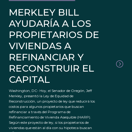
MERKLEY BILL
AYUDARÍA A LOS
PROPIETARIOS DE
VIVIENDAS A
REFINANCIAR Y
RECONSTRUIR EL
CAPITAL
Washington, DC- Hoy, el Senador de Oregón, Jeff
Merkley, presentó la Ley de Equidad de
Reconstrucción, un proyecto de ley que reducirá los
costos para algunos propietarios que buscan
refinanciar a través del Programa de
Refinanciamiento de Vivienda Asequible (HARP).
Según este proyecto de ley, si los propietarios de
viviendas que están al día con su hipoteca buscan