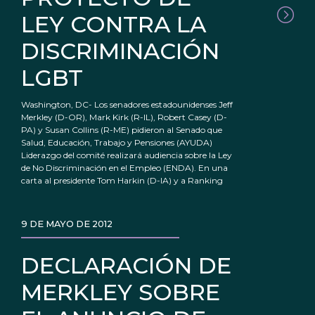
LEY CONTRA LA
DISCRIMINACIÓN
LGBT
Washington, DC- Los senadores estadounidenses Jeff
Merkley (D-OR), Mark Kirk (R-IL), Robert Casey (D-
PA) y Susan Collins (R-ME) pidieron al Senado que
Salud, Educación, Trabajo y Pensiones (AYUDA)
Liderazgo del comité realizará audiencia sobre la Ley
de No Discriminación en el Empleo (ENDA). En una
carta al presidente Tom Harkin (D-IA) y a Ranking
9 DE MAYO DE 2012
DECLARACIÓN DE
MERKLEY SOBRE