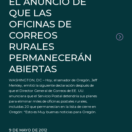
EL ANUNCIO DE
QUE LAS
OFICINAS DE
CORREOS
RURALES
PERMANECERÁN
ABIERTAS
WASHINGTON, DC – Hoy, el senador de Oregón, Jeff
Merkley, emitió la siguiente declaración después de
que el Director General de Correos de EE. UU.
anunciara que el Servicio Postal detendría sus planes
para eliminar miles de oficinas postales rurales,
incluidas 20 que permanecían en la lista de cierre en
Oregón: “Esto es Muy buenas noticias para Oregón.
9 DE MAYO DE 2012