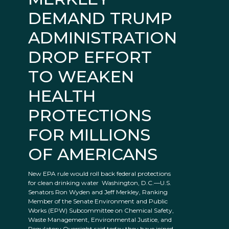
DEMAND TRUMP
ADMINISTRATION
DROP EFFORT
TO WEAKEN
HEALTH
PROTECTIONS
FOR MILLIONS
OF AMERICANS
New EPA rule would roll back federal protections
for clean drinking water Washington, D.C.—U.S.
Senators Ron Wyden and Jeff Merkley, Ranking
Member of the Senate Environment and Public
Works (EPW) Subcommittee on Chemical Safety,
Waste Management, Environmental Justice, and
Regulatory Oversight said today they have joined