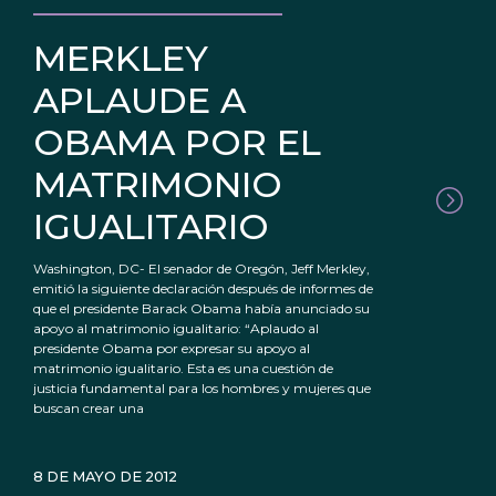
MERKLEY
APLAUDE A
OBAMA POR EL
MATRIMONIO
IGUALITARIO
Washington, DC- El senador de Oregón, Jeff Merkley,
emitió la siguiente declaración después de informes de
que el presidente Barack Obama había anunciado su
apoyo al matrimonio igualitario: “Aplaudo al
presidente Obama por expresar su apoyo al
matrimonio igualitario. Esta es una cuestión de
justicia fundamental para los hombres y mujeres que
buscan crear una
8 DE MAYO DE 2012