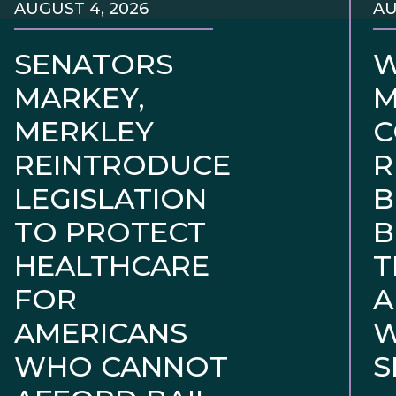
AUGUST 4, 2026
AU
SENATORS
W
MARKEY,
M
MERKLEY
C
REINTRODUCE
R
LEGISLATION
B
TO PROTECT
B
HEALTHCARE
T
FOR
A
AMERICANS
W
WHO CANNOT
S