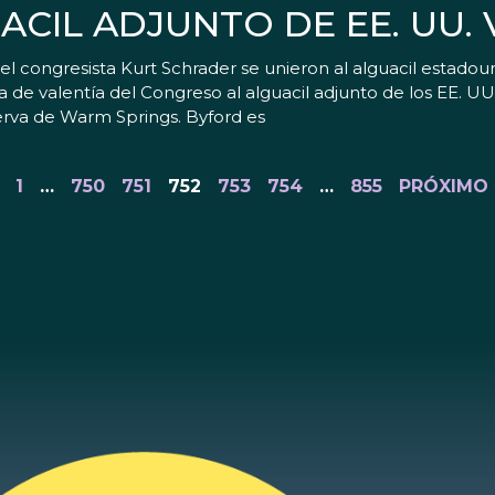
CIL ADJUNTO DE EE. UU.
 congresista Kurt Schrader se unieron al alguacil estadoun
a de valentía del Congreso al alguacil adjunto de los EE. UU
erva de Warm Springs. Byford es
1
…
750
751
752
753
754
…
855
PRÓXIMO 