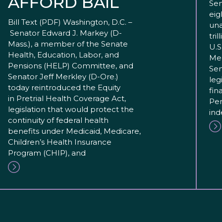
AFFORD BAIL
Sen
eig
Bill Text (PDF) Washington, D.C. –
una
Senator Edward J. Markey (D-
tri
Mass.), a member of the Senate
U.S
Health, Education, Labor, and
Mer
Pensions (HELP) Committee, and
Sen
Senator Jeff Merkley (D-Ore.)
leg
today reintroduced the Equity
fin
in Pretrial Health Coverage Act,
Pen
legislation that would protect the
in
continuity of federal health
benefits under Medicaid, Medicare,
Children’s Health Insurance
Program (CHIP), and