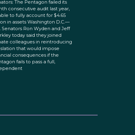
ators: The Pentagon failed its
hth consecutive audit last year,
ble to fully account for $4.65
llion in assets Washington D.C.—
. Senators Ron Wyden and Jeff
kley today said they joined
ate colleagues in reintroducing
islation that would impose
ancial consequences if the
tagon fails to pass a full,
dependent