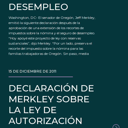
DESEMPLEO
Washington, DC- El senador de Oregón, Jeff Merkley,
emitió la siguiente declaración después de la
aprobación de una extensión de los recortes de
impuestos sobre la nómina y el seguro de desempleo.
“Hoy apoyé este proyecto de ley con reservas
sustanciales”, dijo Merkley. “Por un lado, preserva el
recorte del impuesto sobre la nómina para las
familias trabajadoras de Oregón. Sin paso, media
15 DE DICIEMBRE DE 2011
DECLARACIÓN DE
MERKLEY SOBRE
LA LEY DE
AUTORIZACIÓN