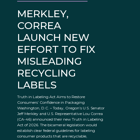
MERKLEY,
CORREA
LAUNCH NEW
EFFORT TO FIX
MISLEADING
RECYCLING
LABELS
Truth in Labeling Act Aims to Restore
Consumers’ Confidence in Packaging
Washington, D.C. – Today, Oregon’s U.S. Senator
Jeff Merkley and U.S. Representative Lou Correa
(CA-46) announced their new Truth in Labeling
Act of 2026. The bicameral legislation would
establish clear federal guidelines for labeling
consumer products that are recyclable,