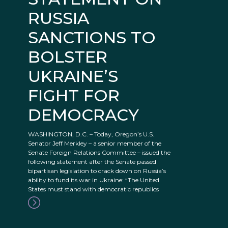
RUSSIA
SANCTIONS TO
BOLSTER
UKRAINE’S
FIGHT FOR
DEMOCRACY
WASHINGTON, D.C. – Today, Oregon’s U.S.
Senator Jeff Merkley – a senior member of the
Senate Foreign Relations Committee – issued the
following statement after the Senate passed
bipartisan legislation to crack down on Russia’s
ability to fund its war in Ukraine: “The United
States must stand with democratic republics