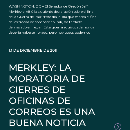
WASHINGTON, DC – El Senador de Oregón Jeff
Merkley emitió la siguiente declaración sobre el final
de la Guerra de Irak: “Este día, el día que marca el final
de las tropas de combate en Irak, ha tardado
demasiado en llegar. Esta guerra equivocada nunca
debería haberse librado, pero hoy todos podemos
13 DE DICIEMBRE DE 2011
MERKLEY: LA
MORATORIA DE
CIERRES DE
OFICINAS DE
CORREOS ES UNA
BUENA NOTICIA