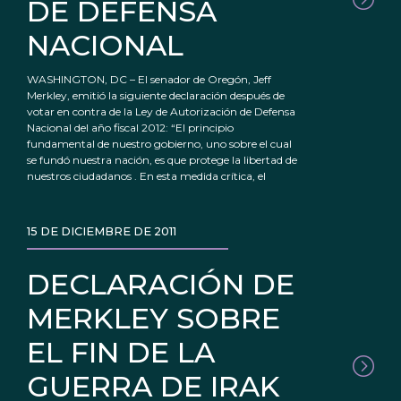
DE DEFENSA
NACIONAL
WASHINGTON, DC – El senador de Oregón, Jeff
Merkley, emitió la siguiente declaración después de
votar en contra de la Ley de Autorización de Defensa
Nacional del año fiscal 2012: “El principio
fundamental de nuestro gobierno, uno sobre el cual
se fundó nuestra nación, es que protege la libertad de
nuestros ciudadanos . En esta medida crítica, el
15 DE DICIEMBRE DE 2011
DECLARACIÓN DE
MERKLEY SOBRE
EL FIN DE LA
GUERRA DE IRAK