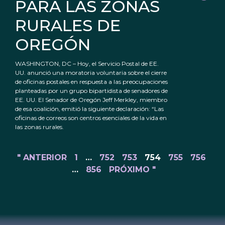
PARA LAS ZONAS
RURALES DE
OREGÓN
WASHINGTON, DC – Hoy, el Servicio Postal de EE.
UU. anunció una moratoria voluntaria sobre el cierre
de oficinas postales en respuesta a las preocupaciones
planteadas por un grupo bipartidista de senadores de
EE. UU. El Senador de Oregón Jeff Merkley, miembro
de esa coalición, emitió la siguiente declaración: “Las
oficinas de correos son centros esenciales de la vida en
las zonas rurales.
" ANTERIOR
1
…
752
753
754
755
756
…
856
PRÓXIMO "