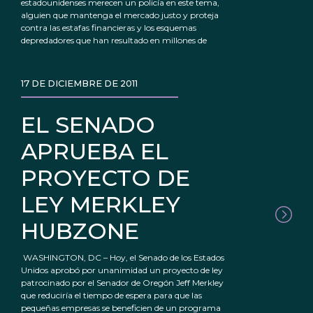
estadounidenses merecen un policía en este tema,
alguien que mantenga el mercado justo y proteja
contra las estafas financieras y los esquemas
depredadores que han resultado en millones de
17 DE DICIEMBRE DE 2011
EL SENADO
APRUEBA EL
PROYECTO DE
LEY MERKLEY
HUBZONE
WASHINGTON, DC – Hoy, el Senado de los Estados
Unidos aprobó por unanimidad un proyecto de ley
patrocinado por el Senador de Oregón Jeff Merkley
que reduciría el tiempo de espera para que las
pequeñas empresas se beneficien de un programa