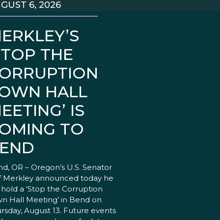
GUST 6, 2026
ERKLEY’S
STOP THE
ORRUPTION
OWN HALL
EETING’ IS
OMING TO
END
d, OR – Oregon’s U.S. Senator
f Merkley announced today he
l hold a ‘Stop the Corruption
n Hall Meeting’ in Bend on
rsday, August 13. Future events