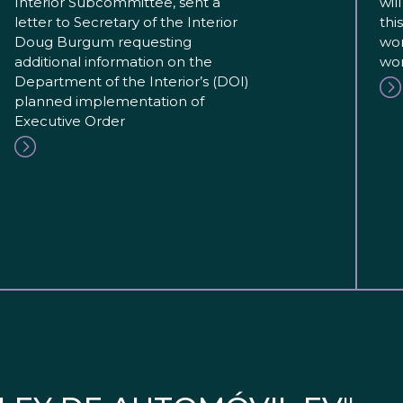
Interior Subcommittee, sent a
wil
letter to Secretary of the Interior
thi
Doug Burgum requesting
wor
additional information on the
wor
Department of the Interior’s (DOI)
planned implementation of
Executive Order