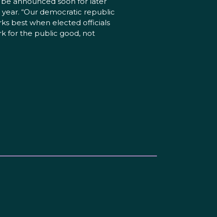
l be announced soon for later
s year. “Our democratic republic
ks best when elected officials
k for the public good, not