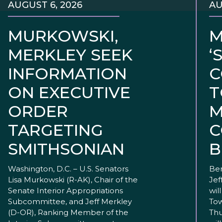
AUGUST 6, 2026
AU
MURKOWSKI,
M
MERKLEY SEEK
‘
INFORMATION
C
ON EXECUTIVE
T
ORDER
M
TARGETING
C
SMITHSONIAN
B
Washington, D.C. – U.S. Senators
Ben
Lisa Murkowski (R-AK), Chair of the
Jef
Senate Interior Appropriations
wil
Subcommittee, and Jeff Merkley
Tow
(D-OR), Ranking Member of the
Thu