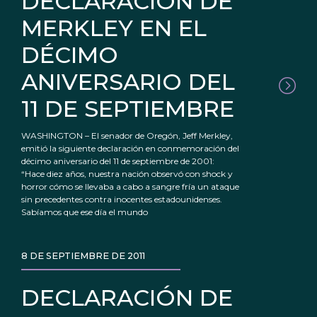
DECLARACIÓN DE
MERKLEY EN EL
DÉCIMO
ANIVERSARIO DEL
11 DE SEPTIEMBRE
WASHINGTON – El senador de Oregón, Jeff Merkley,
emitió la siguiente declaración en conmemoración del
décimo aniversario del 11 de septiembre de 2001:
“Hace diez años, nuestra nación observó con shock y
horror cómo se llevaba a cabo a sangre fría un ataque
sin precedentes contra inocentes estadounidenses.
Sabíamos que ese día el mundo
8 DE SEPTIEMBRE DE 2011
DECLARACIÓN DE