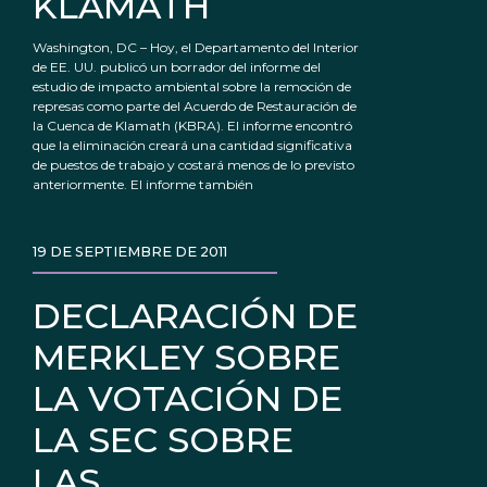
KLAMATH
Washington, DC – Hoy, el Departamento del Interior
de EE. UU. publicó un borrador del informe del
estudio de impacto ambiental sobre la remoción de
represas como parte del Acuerdo de Restauración de
la Cuenca de Klamath (KBRA). El informe encontró
que la eliminación creará una cantidad significativa
de puestos de trabajo y costará menos de lo previsto
anteriormente. El informe también
19 DE SEPTIEMBRE DE 2011
DECLARACIÓN DE
MERKLEY SOBRE
LA VOTACIÓN DE
LA SEC SOBRE
LAS