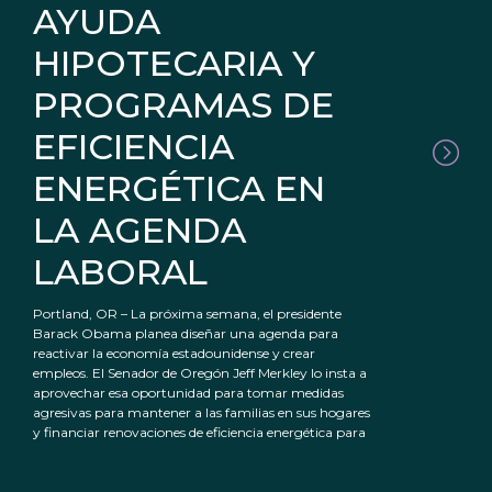
AYUDA
HIPOTECARIA Y
PROGRAMAS DE
EFICIENCIA
ENERGÉTICA EN
LA AGENDA
LABORAL
Portland, OR – La próxima semana, el presidente
Barack Obama planea diseñar una agenda para
reactivar la economía estadounidense y crear
empleos. El Senador de Oregón Jeff Merkley lo insta a
aprovechar esa oportunidad para tomar medidas
agresivas para mantener a las familias en sus hogares
y financiar renovaciones de eficiencia energética para