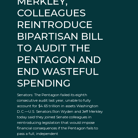
MERKLEY,
COLLEAGUES
REINTRODUCE
BIPARTISAN BILL
TO AUDIT THE
PENTAGON AND
END WASTEFUL
SPENDING
Senators: The Pentagon failed its eighth
consecutive audit last year, unable to fully
account for $4.65 trillion in assets Washington
D.C.—U.S. Senators Ron Wyden and Jeff Merkley
today said they joined Senate colleagues in
reintroducing legislation that would impose
financial consequences if the Pentagon fails to
pass a full, independent