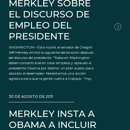
MERKLEY SOBRE
EL DISCURSO DE
EMPLEO DEL
PRESIDENTE
WASHINGTON – Esta noche, el senador de Oregón
Jeff Merkley emitió la siguiente declaración después
del discurso del presidente: “Todos en Washington
deben concentrarse en crear empleos y aplaudo al
presidente Obama por diseñar un plan audaz para
abordar el desempleo. Necesitamos una acción
agresiva para que la gente vuelva a trabajar. "Hay
30 DE AGOSTO DE 2011
MERKLEY INSTA A
OBAMA A INCLUIR