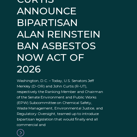
ANNOUNCE
BIPARTISAN
ALAN REINSTEIN
BAN ASBESTOS
NOW ACT OF
2026
Washington, D.C. – Today, U.S. Senators Jeff
Merkley (D-OR) and John Curtis (R-UT),
respectively the Ranking Member and Chairman
of the Senate Environment and Public Works
(EPW) Subcommittee on Chemical Safety,
Waste Management, Environmental Justice, and
Regulatory Oversight, teamed up to introduce
bipartisan legislation that would finally end all
commercial and