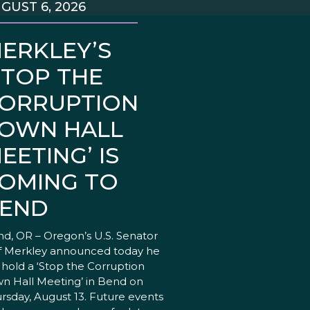
GUST 6, 2026
ERKLEY’S
STOP THE
ORRUPTION
OWN HALL
EETING’ IS
OMING TO
END
d, OR – Oregon’s U.S. Senator
f Merkley announced today he
l hold a ‘Stop the Corruption
n Hall Meeting’ in Bend on
rsday, August 13. Future events