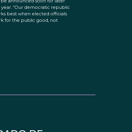
l be announced soon for later
s year. “Our democratic republic
ks best when elected officials
k for the public good, not