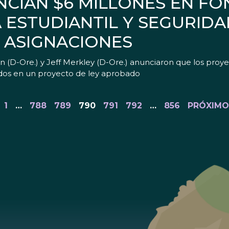
CIAN $6 MILLONES EN F
 ESTUDIANTIL Y SEGURIDA
E ASIGNACIONES
-Ore.) y Jeff Merkley (D-Ore.) anunciaron que los proyec
idos en un proyecto de ley aprobado
1
…
788
789
790
791
792
…
856
PRÓXIMO