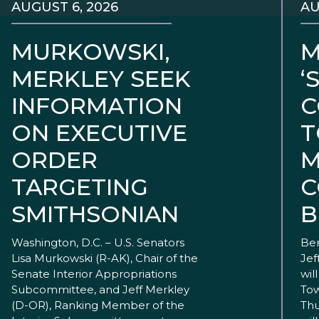
AUGUST 6, 2026
AU
MURKOWSKI,
M
MERKLEY SEEK
‘
INFORMATION
C
ON EXECUTIVE
T
ORDER
M
TARGETING
C
SMITHSONIAN
B
Washington, D.C. – U.S. Senators
Ben
Lisa Murkowski (R-AK), Chair of the
Jef
Senate Interior Appropriations
wil
Subcommittee, and Jeff Merkley
Tow
(D-OR), Ranking Member of the
Thu