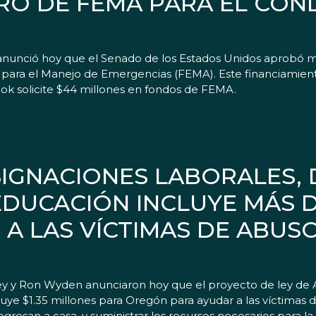
RO DE FEMA PARA EL CO
 anunció hoy que el Senado de los Estados Unidos aprobó m
l para el Manejo de Emergencias (FEMA). Este financiamien
ook solicite $44 millones en fondos de FEMA.
IGNACIONES LABORALES, 
DUCACIÓN INCLUYE MÁS D
A LAS VÍCTIMAS DE ABUSO
N
 y Ron Wyden anunciaron hoy que el proyecto de ley de As
e $1.35 millones para Oregón para ayudar a las víctimas de
resan a casa, y suministrar los recursos necesarios para la 