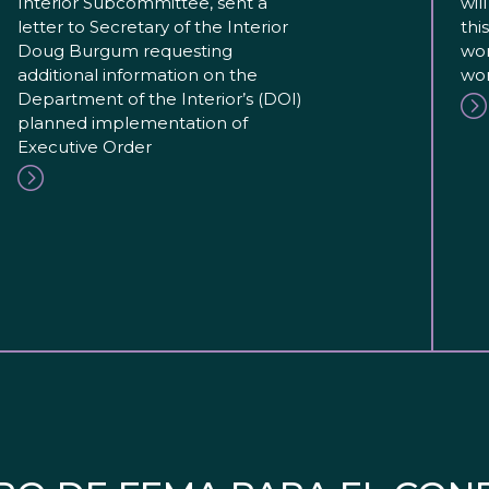
Interior Subcommittee, sent a
wil
letter to Secretary of the Interior
thi
Doug Burgum requesting
wor
additional information on the
wor
Department of the Interior’s (DOI)
planned implementation of
Executive Order