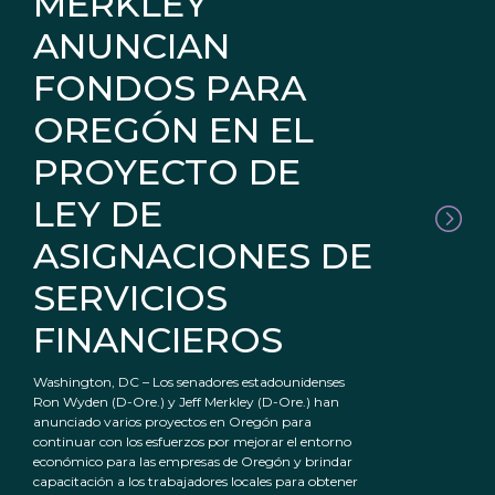
MERKLEY
ANUNCIAN
FONDOS PARA
OREGÓN EN EL
PROYECTO DE
LEY DE
ASIGNACIONES DE
SERVICIOS
FINANCIEROS
Washington, DC – Los senadores estadounidenses
Ron Wyden (D-Ore.) y Jeff Merkley (D-Ore.) han
anunciado varios proyectos en Oregón para
continuar con los esfuerzos por mejorar el entorno
económico para las empresas de Oregón y brindar
capacitación a los trabajadores locales para obtener