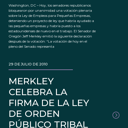
Washington, DC – Hoy, los senadores republicanos
bloquearon por unanimidad una votación plenaria
sobre la Ley de Empleos para Pequeñas Empresas,
deteniendo un proyecto de ley que habría ayudado a
las pequeñas empresas y habría puesto a los
estadounidenses de nuevo en el trabajo. El Senador de
Oregón Jeff Merkley emitió la siguiente declaración
después de la votación: “La votación de hoy en el
pleno del Senado representa
29 DE JULIO DE 2010
MERKLEY
CELEBRA LA
FIRMA DE LA LEY
DE ORDEN
PÚBLICO TRIBAL