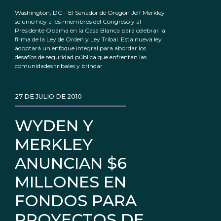
Washington, DC – El Senador de Oregón Jeff Merkley
se unió hoy a los miembros del Congreso y al
Presidente Obama en la Casa Blanca para celebrar la
firma de la Ley de Orden y Ley Tribal. Esta nueva ley
adoptará un enfoque integral para abordar los
desafíos de seguridad pública que enfrentan las
comunidades tribales y brindar
27 DE JULIO DE 2010
WYDEN Y
MERKLEY
ANUNCIAN $6
MILLONES EN
FONDOS PARA
PROYECTOS DE