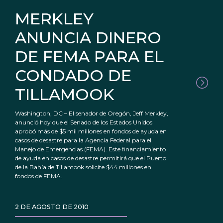
MERKLEY
ANUNCIA DINERO
DE FEMA PARA EL
CONDADO DE
TILLAMOOK
Washington, DC – El senador de Oregón, Jeff Merkley,
anunció hoy que el Senado de los Estados Unidos
aprobó más de $5 mil millones en fondos de ayuda en
casos de desastre para la Agencia Federal para el
Manejo de Emergencias (FEMA). Este financiamiento
de ayuda en casos de desastre permitirá que el Puerto
de la Bahía de Tillamook solicite $44 millones en
fondos de FEMA.
2 DE AGOSTO DE 2010