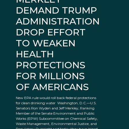
DEMAND TRUMP
ADMINISTRATION
DROP EFFORT
TO WEAKEN
HEALTH
PROTECTIONS
FOR MILLIONS
OF AMERICANS
New EPA rule would roll back federal protections
for clean drinking water Washington, D.C.—U.S.
Senators Ron Wyden and Jeff Merkley, Ranking
Member of the Senate Environment and Public
Works (EPW) Subcommittee on Chemical Safety,
Waste Management, Environmental Justice, and
Regulatory Oversight said today they have joined