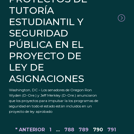
TUTORÍA
ESTUDIANTIL Y
SEGURIDAD
PÚBLICA EN EL
PROYECTO DE
LEY DE
ASIGNACIONES
Washington, DC – Los senadores de Oregon Ron
Wyden (D-Ore.) y Jeff Merkley (D-Ore.) anunciaron
que los proyectos para impulsar la los programas de
seguridad en todo el estado están incluidos en un
proyecto de ley aprobado
" ANTERIOR
1
…
788
789
790
791