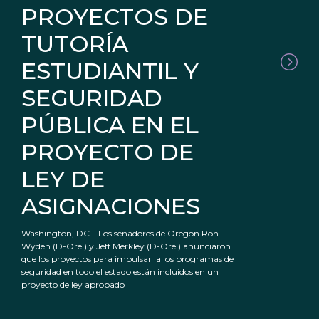
PROYECTOS DE
TUTORÍA
ESTUDIANTIL Y
SEGURIDAD
PÚBLICA EN EL
PROYECTO DE
LEY DE
ASIGNACIONES
Washington, DC – Los senadores de Oregon Ron
Wyden (D-Ore.) y Jeff Merkley (D-Ore.) anunciaron
que los proyectos para impulsar la los programas de
seguridad en todo el estado están incluidos en un
proyecto de ley aprobado