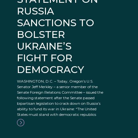
RUSSIA
SANCTIONS TO
BOLSTER
UKRAINE’S
FIGHT FOR
DEMOCRACY
WASHINGTON, D.C. – Today, Oregon’s U.S.
Senator Jeff Merkley – a senior member of the
Senate Foreign Relations Committee – issued the
following statement after the Senate passed
bipartisan legislation to crack down on Russia’s
ability to fund its war in Ukraine: “The United
States must stand with democratic republics