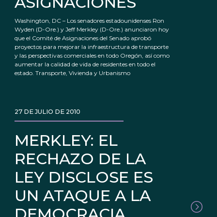
ASIGNACIONES
Washington, DC – Los senadores estadounidenses Ron
Wyden (D-Ore.) y Jeff Merkley (D-Ore.) anunciaron hoy
que el Comité de Asignaciones del Senado aprobó
proyectos para mejorar la infraestructura de transporte
y las perspectivas comerciales en todo Oregón, así como
aumentar la calidad de vida de residentes en todo el
estado. Transporte, Vivienda y Urbanismo
27 DE JULIO DE 2010
MERKLEY: EL
RECHAZO DE LA
LEY DISCLOSE ES
UN ATAQUE A LA
DEMOCRACIA