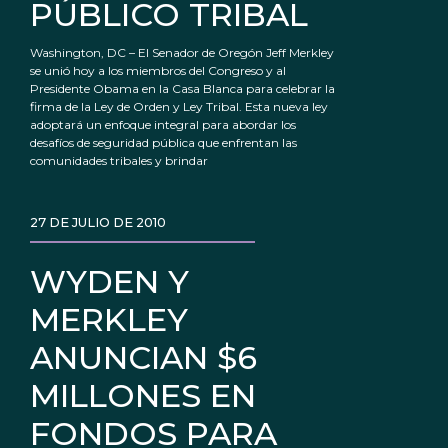
PÚBLICO TRIBAL
Washington, DC – El Senador de Oregón Jeff Merkley
se unió hoy a los miembros del Congreso y al
Presidente Obama en la Casa Blanca para celebrar la
firma de la Ley de Orden y Ley Tribal. Esta nueva ley
adoptará un enfoque integral para abordar los
desafíos de seguridad pública que enfrentan las
comunidades tribales y brindar
27 DE JULIO DE 2010
WYDEN Y
MERKLEY
ANUNCIAN $6
MILLONES EN
FONDOS PARA