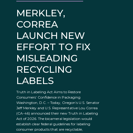
MERKLEY,
CORREA
LAUNCH NEW
EFFORT TO FIX
MISLEADING
RECYCLING
LABELS
Truth in Labeling Act Aims to Restore
Consumers’ Confidence in Packaging
Washington, D.C. – Today, Oregon’s U.S. Senator
Jeff Merkley and U.S. Representative Lou Correa
(CA-46) announced their new Truth in Labeling
Act of 2026. The bicameral legislation would
establish clear federal guidelines for labeling
consumer products that are recyclable,