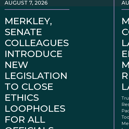
AUGUST 7, 2026
AU
MERKLEY,
M
SENATE
C
COLLEAGUES
L
INTRODUCE
E
NEW
M
LEGISLATION
R
TO CLOSE
L
ETHICS
Tru
Res
LOOPHOLES
Pac
FOR ALL
Tod
Mer