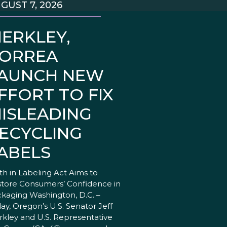
GUST 7, 2026
ERKLEY,
ORREA
AUNCH NEW
FFORT TO FIX
ISLEADING
ECYCLING
ABELS
th in Labeling Act Aims to
tore Consumers’ Confidence in
kaging Washington, D.C. –
ay, Oregon’s U.S. Senator Jeff
kley and U.S. Representative