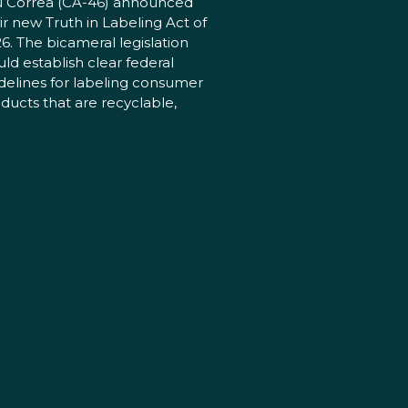
 Correa (CA-46) announced
ir new Truth in Labeling Act of
6. The bicameral legislation
ld establish clear federal
delines for labeling consumer
ducts that are recyclable,