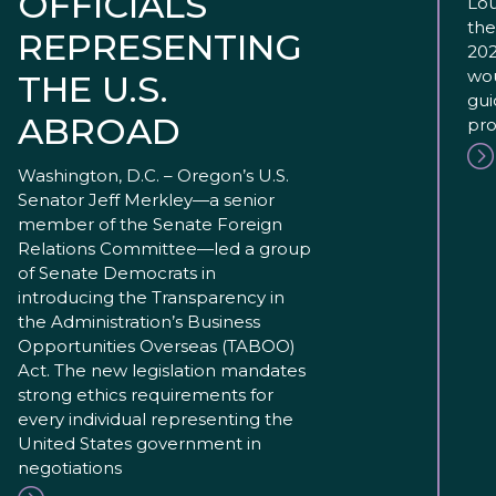
OFFICIALS
Lou
the
REPRESENTING
202
wou
THE U.S.
gui
ABROAD
pro
Washington, D.C. – Oregon’s U.S.
Senator Jeff Merkley—a senior
member of the Senate Foreign
Relations Committee—led a group
of Senate Democrats in
introducing the Transparency in
the Administration’s Business
Opportunities Overseas (TABOO)
Act. The new legislation mandates
strong ethics requirements for
every individual representing the
United States government in
negotiations