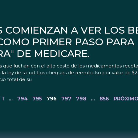
 COMIENZAN A VER LOS B
COMO PRIMER PASO PARA 
A" DE MEDICARE.
 que luchan con el alto costo de los medicamentos recetad
la ley de salud. Los cheques de reembolso por valor de $25
io total de su
1
…
794
795
796
797
798
…
856
PRÓXIMO