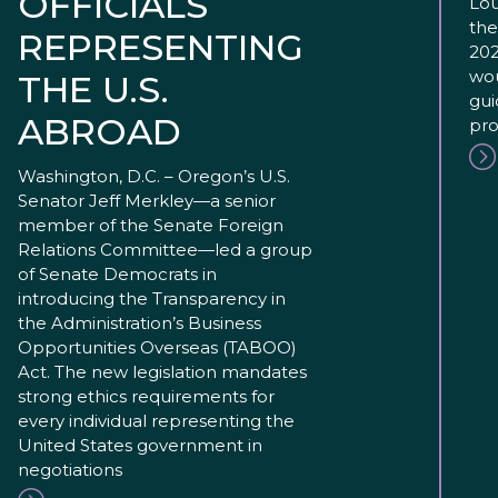
OFFICIALS
Lou
the
REPRESENTING
202
wou
THE U.S.
gui
ABROAD
pro
Washington, D.C. – Oregon’s U.S.
Senator Jeff Merkley—a senior
member of the Senate Foreign
Relations Committee—led a group
of Senate Democrats in
introducing the Transparency in
the Administration’s Business
Opportunities Overseas (TABOO)
Act. The new legislation mandates
strong ethics requirements for
every individual representing the
United States government in
negotiations