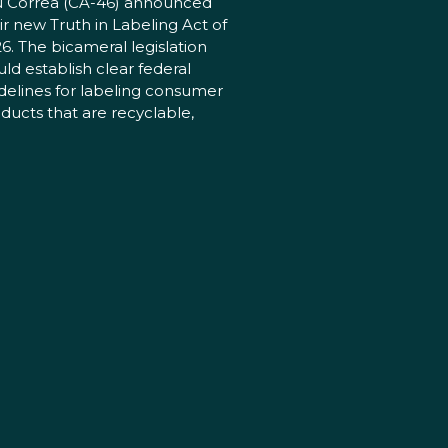
 Correa (CA-46) announced
ir new Truth in Labeling Act of
6. The bicameral legislation
ld establish clear federal
delines for labeling consumer
ducts that are recyclable,