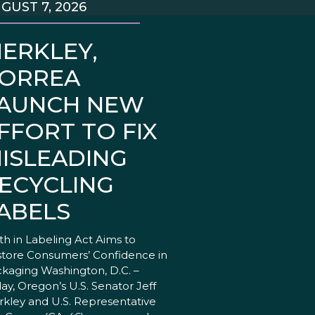
GUST 7, 2026
ERKLEY,
ORREA
AUNCH NEW
FFORT TO FIX
ISLEADING
ECYCLING
ABELS
th in Labeling Act Aims to
tore Consumers’ Confidence in
kaging Washington, D.C. –
ay, Oregon’s U.S. Senator Jeff
kley and U.S. Representative