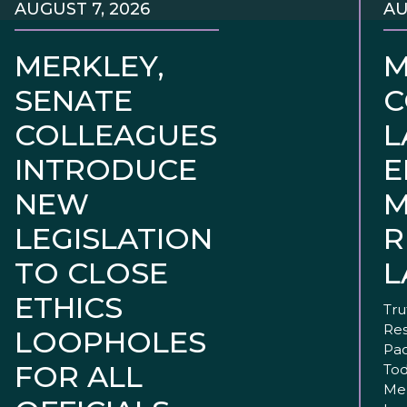
AUGUST 7, 2026
AU
MERKLEY,
M
SENATE
C
COLLEAGUES
L
INTRODUCE
E
NEW
M
LEGISLATION
R
TO CLOSE
L
ETHICS
Tru
Res
LOOPHOLES
Pac
FOR ALL
Tod
Mer