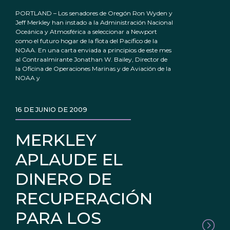
PORTLAND – Los senadores de Oregón Ron Wyden y
Jeff Merkley han instado a la Administración Nacional
Oceánica y Atmosférica a seleccionar a Newport
como el futuro hogar de la flota del Pacífico de la
NOAA. En una carta enviada a principios de este mes
al Contraalmirante Jonathan W. Bailey, Director de
la Oficina de Operaciones Marinas y de Aviación de la
NOAA y
16 DE JUNIO DE 2009
MERKLEY
APLAUDE EL
DINERO DE
RECUPERACIÓN
PARA LOS