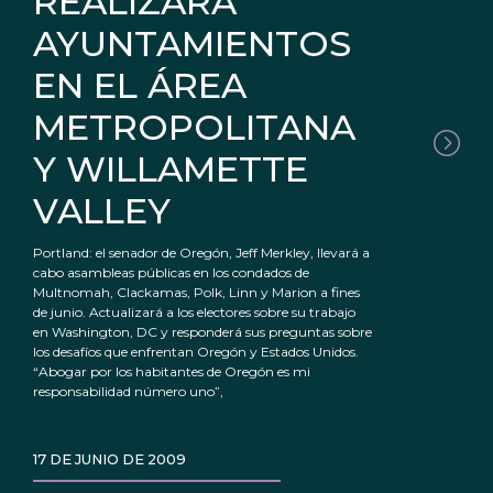
REALIZARÁ
AYUNTAMIENTOS
EN EL ÁREA
METROPOLITANA
Y WILLAMETTE
VALLEY
Portland: el senador de Oregón, Jeff Merkley, llevará a
cabo asambleas públicas en los condados de
Multnomah, Clackamas, Polk, Linn y Marion a fines
de junio. Actualizará a los electores sobre su trabajo
en Washington, DC y responderá sus preguntas sobre
los desafíos que enfrentan Oregón y Estados Unidos.
“Abogar por los habitantes de Oregón es mi
responsabilidad número uno”,
17 DE JUNIO DE 2009