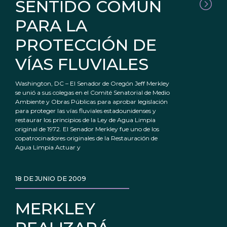
SENTIDO COMÚN
PARA LA
PROTECCIÓN DE
VÍAS FLUVIALES
Washington, DC – El Senador de Oregón Jeff Merkley
se unió a sus colegas en el Comité Senatorial de Medio
Ambiente y Obras Públicas para aprobar legislación
para proteger las vías fluviales estadounidenses y
restaurar los principios de la Ley de Agua Limpia
original de 1972. El Senador Merkley fue uno de los
copatrocinadores originales de la Restauración de
Agua Limpia Actuar y
18 DE JUNIO DE 2009
MERKLEY