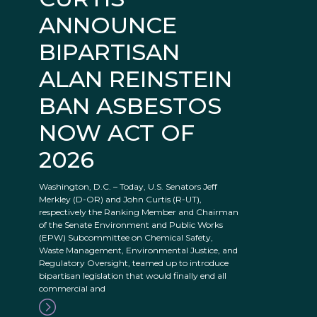
ANNOUNCE
BIPARTISAN
ALAN REINSTEIN
BAN ASBESTOS
NOW ACT OF
2026
Washington, D.C. – Today, U.S. Senators Jeff
Merkley (D-OR) and John Curtis (R-UT),
respectively the Ranking Member and Chairman
of the Senate Environment and Public Works
(EPW) Subcommittee on Chemical Safety,
Waste Management, Environmental Justice, and
Regulatory Oversight, teamed up to introduce
bipartisan legislation that would finally end all
commercial and