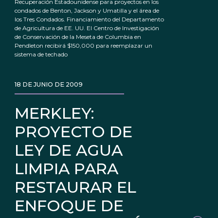
Recuperación Estadounidense para proyectos en los
condados de Benton, Jackson y Umatilla y el área de
los Tres Condados. Financiamiento del Departamento
de Agricultura de EE. UU. El Centro de Investigación
de Conservación de la Meseta de Columbia en
Pendleton recibirá $150,000 para reemplazar un
sistema de techado
18 DE JUNIO DE 2009
MERKLEY:
PROYECTO DE
LEY DE AGUA
LIMPIA PARA
RESTAURAR EL
ENFOQUE DE