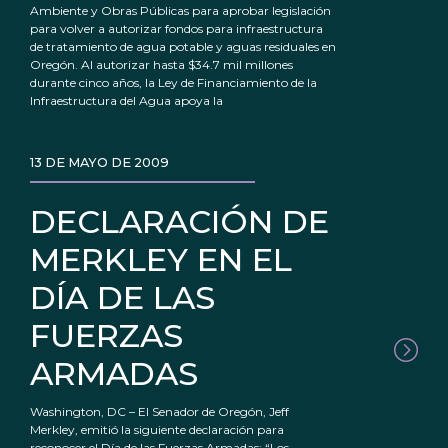
Ambiente y Obras Públicas para aprobar legislación
para volver a autorizar fondos para infraestructura
de tratamiento de agua potable y aguas residuales en
Oregón. Al autorizar hasta $34.7 mil millones
durante cinco años, la Ley de Financiamiento de la
Infraestructura del Agua apoya la
13 DE MAYO DE 2009
DECLARACIÓN DE
MERKLEY EN EL
DÍA DE LAS
FUERZAS
ARMADAS
Washington, DC – El Senador de Oregón, Jeff
Merkley, emitió la siguiente declaración para
reconocer el Día de las Fuerzas Armadas: “Los