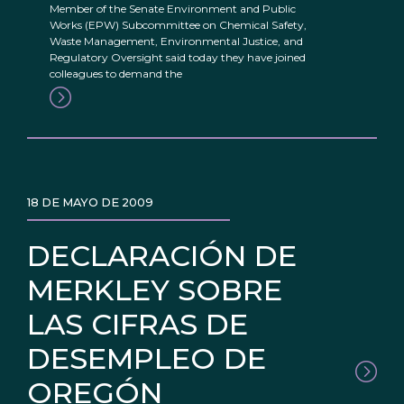
Member of the Senate Environment and Public
Works (EPW) Subcommittee on Chemical Safety,
Waste Management, Environmental Justice, and
Regulatory Oversight said today they have joined
colleagues to demand the
18 DE MAYO DE 2009
DECLARACIÓN DE
MERKLEY SOBRE
LAS CIFRAS DE
DESEMPLEO DE
OREGÓN