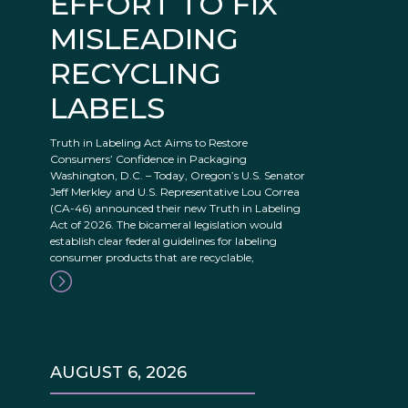
EFFORT TO FIX
MISLEADING
RECYCLING
LABELS
Truth in Labeling Act Aims to Restore
Consumers’ Confidence in Packaging
Washington, D.C. – Today, Oregon’s U.S. Senator
Jeff Merkley and U.S. Representative Lou Correa
(CA-46) announced their new Truth in Labeling
Act of 2026. The bicameral legislation would
establish clear federal guidelines for labeling
consumer products that are recyclable,
AUGUST 6, 2026