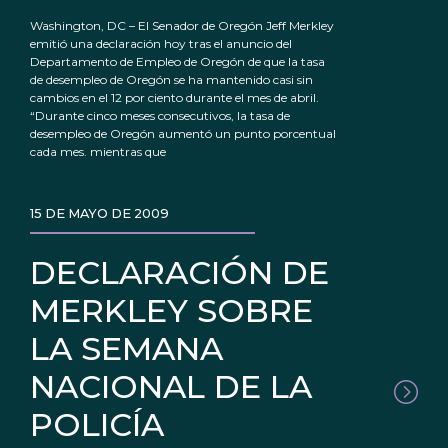
Washington, DC – El Senador de Oregón Jeff Merkley
emitió una declaración hoy tras el anuncio del
Departamento de Empleo de Oregón de que la tasa
de desempleo de Oregón se ha mantenido casi sin
cambios en el 12 por ciento durante el mes de abril.
“Durante cinco meses consecutivos, la tasa de
desempleo de Oregón aumentó un punto porcentual
cada mes. mientras que
15 DE MAYO DE 2009
DECLARACIÓN DE
MERKLEY SOBRE
LA SEMANA
NACIONAL DE LA
POLICÍA