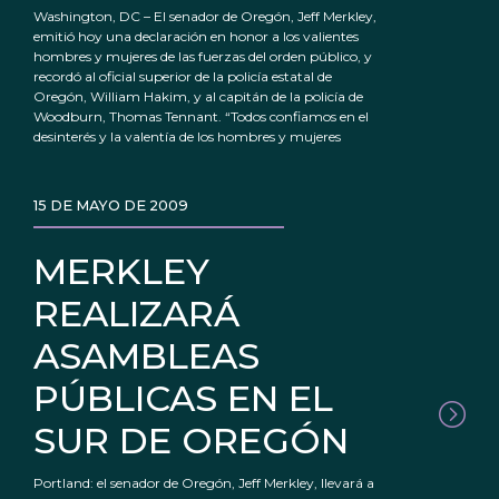
Washington, DC – El senador de Oregón, Jeff Merkley,
emitió hoy una declaración en honor a los valientes
hombres y mujeres de las fuerzas del orden público, y
recordó al oficial superior de la policía estatal de
Oregón, William Hakim, y al capitán de la policía de
Woodburn, Thomas Tennant. “Todos confiamos en el
desinterés y la valentía de los hombres y mujeres
15 DE MAYO DE 2009
MERKLEY
REALIZARÁ
ASAMBLEAS
PÚBLICAS EN EL
SUR DE OREGÓN
Portland: el senador de Oregón, Jeff Merkley, llevará a