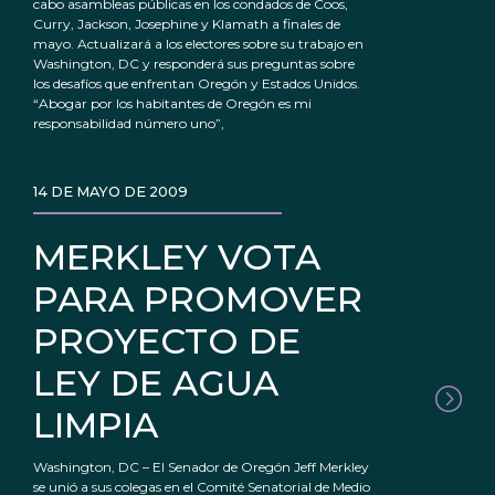
cabo asambleas públicas en los condados de Coos,
Curry, Jackson, Josephine y Klamath a finales de
mayo. Actualizará a los electores sobre su trabajo en
Washington, DC y responderá sus preguntas sobre
los desafíos que enfrentan Oregón y Estados Unidos.
“Abogar por los habitantes de Oregón es mi
responsabilidad número uno”,
14 DE MAYO DE 2009
MERKLEY VOTA
PARA PROMOVER
PROYECTO DE
LEY DE AGUA
LIMPIA
Washington, DC – El Senador de Oregón Jeff Merkley
se unió a sus colegas en el Comité Senatorial de Medio