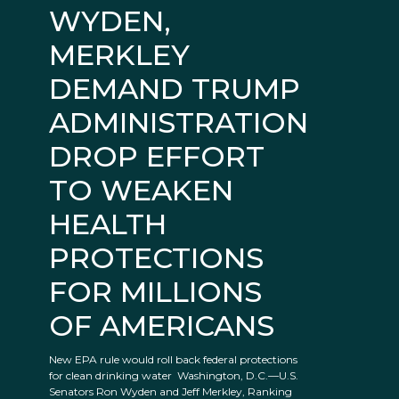
WYDEN,
MERKLEY
DEMAND TRUMP
ADMINISTRATION
DROP EFFORT
TO WEAKEN
HEALTH
PROTECTIONS
FOR MILLIONS
OF AMERICANS
New EPA rule would roll back federal protections
for clean drinking water Washington, D.C.—U.S.
Senators Ron Wyden and Jeff Merkley, Ranking