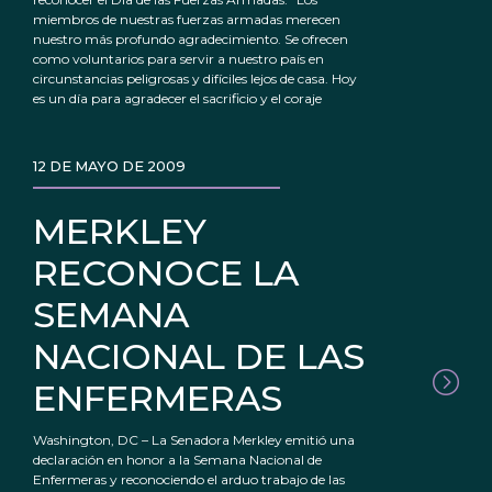
miembros de nuestras fuerzas armadas merecen
nuestro más profundo agradecimiento. Se ofrecen
como voluntarios para servir a nuestro país en
circunstancias peligrosas y difíciles lejos de casa. Hoy
es un día para agradecer el sacrificio y el coraje
12 DE MAYO DE 2009
MERKLEY
RECONOCE LA
SEMANA
NACIONAL DE LAS
ENFERMERAS
Washington, DC – La Senadora Merkley emitió una
declaración en honor a la Semana Nacional de
Enfermeras y reconociendo el arduo trabajo de las