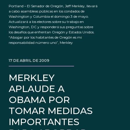
Portland – El Senador de Oregón, Jeff Merkley, llevará
a cabo asambleas públicas en los condados de
Washington y Columbia el domingo 3 de mayo.
Actualizará a los electores sobre su trabajo en
Washington, DC y responderá sus preguntas sobre
los desafíos que enfrentan Oregón y Estados Unidos.
“Abogar por los habitantes de Oregón es mi
responsabilidad número uno”, Merkley
17 DE ABRIL DE 2009
MERKLEY
APLAUDE A
OBAMA POR
TOMAR MEDIDAS
IMPORTANTES