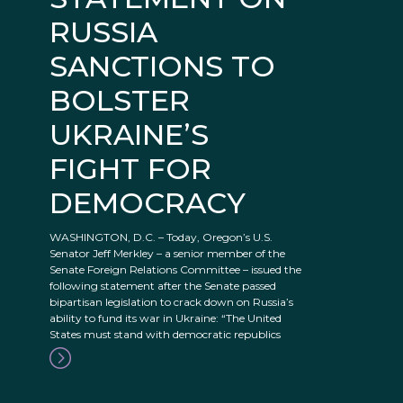
RUSSIA
SANCTIONS TO
BOLSTER
UKRAINE’S
FIGHT FOR
DEMOCRACY
WASHINGTON, D.C. – Today, Oregon’s U.S.
Senator Jeff Merkley – a senior member of the
Senate Foreign Relations Committee – issued the
following statement after the Senate passed
bipartisan legislation to crack down on Russia’s
ability to fund its war in Ukraine: “The United
States must stand with democratic republics