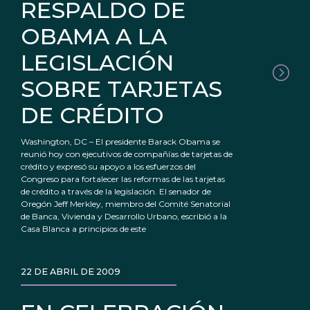
RESPALDO DE
OBAMA A LA
LEGISLACIÓN
SOBRE TARJETAS
DE CRÉDITO
Washington, DC – El presidente Barack Obama se
reunió hoy con ejecutivos de compañías de tarjetas de
crédito y expresó su apoyo a los esfuerzos del
Congreso para fortalecer las reformas de las tarjetas
de crédito a través de la legislación. El senador de
Oregón Jeff Merkley, miembro del Comité Senatorial
de Banca, Vivienda y Desarrollo Urbano, escribió a la
Casa Blanca a principios de este
22 DE ABRIL DE 2009