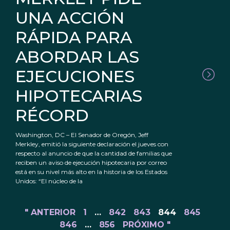
UNA ACCIÓN
RÁPIDA PARA
ABORDAR LAS
EJECUCIONES
HIPOTECARIAS
RÉCORD
Washington, DC – El Senador de Oregón, Jeff
Merkley, emitió la siguiente declaración el jueves con
respecto al anuncio de que la cantidad de familias que
reciben un aviso de ejecución hipotecaria por correo
está en su nivel más alto en la historia de los Estados
Unidos: “El núcleo de la
" ANTERIOR
1
…
842
843
844
845
846
…
856
PRÓXIMO "