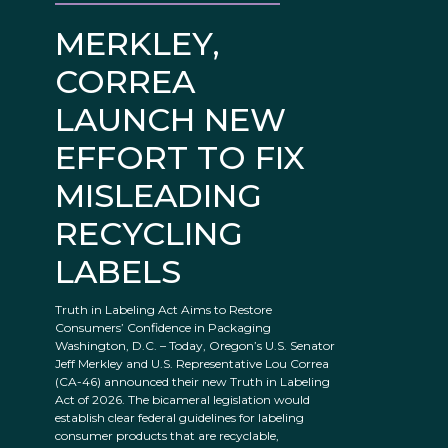
MERKLEY,
CORREA
LAUNCH NEW
EFFORT TO FIX
MISLEADING
RECYCLING
LABELS
Truth in Labeling Act Aims to Restore
Consumers’ Confidence in Packaging
Washington, D.C. – Today, Oregon’s U.S. Senator
Jeff Merkley and U.S. Representative Lou Correa
(CA-46) announced their new Truth in Labeling
Act of 2026. The bicameral legislation would
establish clear federal guidelines for labeling
consumer products that are recyclable,