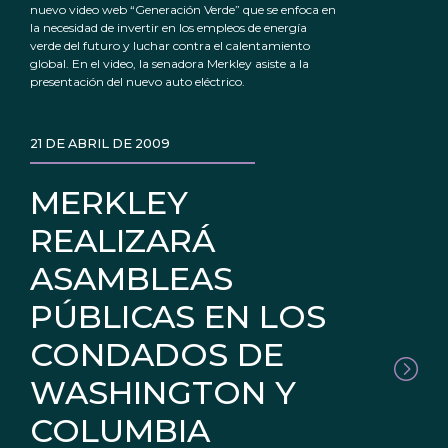
nuevo video web “Generación Verde” que se enfoca en
la necesidad de invertir en los empleos de energía
verde del futuro y luchar contra el calentamiento
global. En el video, la senadora Merkley asiste a la
presentación del nuevo auto eléctrico.
21 DE ABRIL DE 2009
MERKLEY
REALIZARÁ
ASAMBLEAS
PÚBLICAS EN LOS
CONDADOS DE
WASHINGTON Y
COLUMBIA