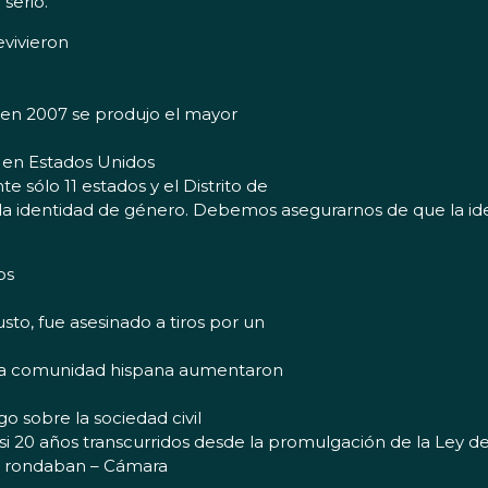
 serio.
evivieron
, en 2007 se produjo el mayor
 en Estados Unidos
 sólo 11 estados y el Distrito de
 la identidad de género. Debemos asegurarnos de que la i
os
to, fue asesinado a tiros por un
n la comunidad hispana aumentaron
o sobre la sociedad civil
 20 años transcurridos desde la promulgación de la Ley d
dio rondaban – Cámara