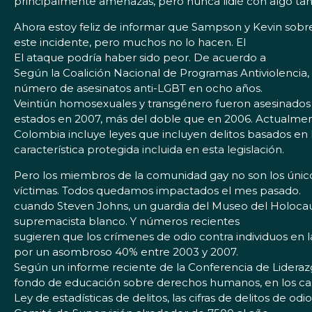
principalmente amenazas, pero nunca lidié con algo tan
Ahora estoy feliz de informar que Sampson y Kevin sobr
este incidente, pero muchos no lo hacen. El
El ataque podría haber sido peor. De acuerdo a
Según la Coalición Nacional de Programas Antiviolencia
número de asesinatos anti-LGBT en ocho años.
Veintiún homosexuales y transgénero fueron asesinados
estados en 2007, más del doble que en 2006. Actualmente
Colombia incluye leyes que incluyen delitos basados en
característica protegida incluida en esta legislación.
Pero los miembros de la comunidad gay no son los únic
víctimas. Todos quedamos impactados el mes pasado.
cuando Steven Johns, un guardia del Museo del Holocaus
supremacista blanco. Y números recientes
sugieren que los crímenes de odio contra individuos e
por un asombroso 40% entre 2003 y 2007.
Según un informe reciente de la Conferencia de Liderazg
fondo de educación sobre derechos humanos, en los casi
Ley de estadísticas de delitos, las cifras de delitos de o