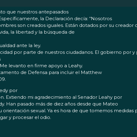
nto que nuestros antepasados
specíficamente, la Declaración decía: “Nosotros
ombres son creados iguales. Están dotados por su creador d
ida, la libertad y la búsqueda de
aldad ante la ley.
elicidad por parte de nuestros ciudadanos. El gobierno por 
s
 Me levanto en firme apoyo a Leahy.
tamento de Defensa para incluir el Matthew
09.
nedy por
ón. Extiendo mi agradecimiento al Senador Leahy por
edy. Han pasado más de diez años desde que Mateo
 orientación sexual. Ya es hora de que tomemos medidas 
gar y procesar el odio.
e