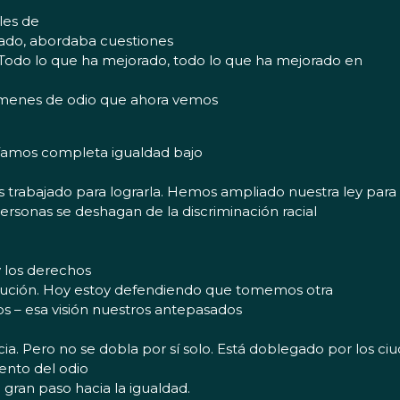
les de
alado, abordaba cuestiones
l. Todo lo que ha mejorado, todo lo que ha mejorado en
rímenes de odio que ahora vemos
eníamos completa igualdad bajo
trabajado para lograrla. Hemos ampliado nuestra ley para 
personas se deshagan de la discriminación racial
y los derechos
secución. Hoy estoy defendiendo que tomemos otra
s – esa visión nuestros antepasados
justicia. Pero no se dobla por sí solo. Está doblegado por los
iento del odio
 gran paso hacia la igualdad.