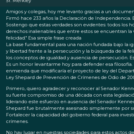
Sr. Merkley
Amigos y colegas, hoy me levanto gracias a un docume
Firmó hace 233 años la Declaración de Independencia. E
Sostengo que estas verdades son evidentes: todos los h
derechos inalienables que entre estos se encuentran la v
felicidad." Esa simple frase creada
La base fundamental para una nación fundada bajo la igu
y libertad frente a la persecución y la búsqueda de la f
los conceptos de igualdad y ausencia de persecución. E
Es un honor levantarme hoy para defender esa filosofía.
enmienda que modificaría el proyecto de ley del Depar
Ley Shepard de Prevención de Crímenes de Odio de 20
Primero, quiero agradecer y reconocer al Senador Ken
su fuerte compromiso de una década con esta legislaci
liderando este esfuerzo en ausencia del Senador Kenn
Shepard fue brutalmente asesinado simplemente por su
Fortalecer la capacidad del gobierno federal para investi
crímenes.
No hay lugar en nuestras sociedades para estos actos d