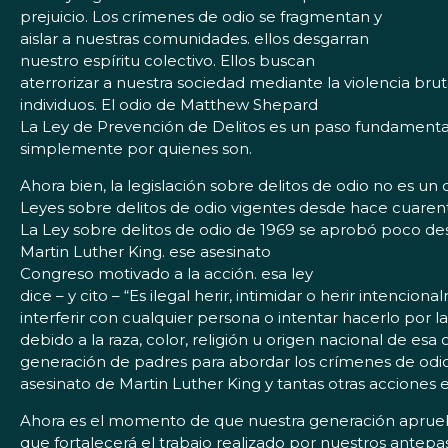
prejuicio. Los crímenes de odio se fragmentan y
aislar a nuestras comunidades. ellos desgarran
nuestro espíritu colectivo. Ellos buscan
aterrorizar a nuestra sociedad mediante la violencia brut
individuos. El odio de Matthew Shepard
La Ley de Prevención de Delitos es un paso fundamental
simplemente por quienes son.
Ahora bien, la legislación sobre delitos de odio no es 
Leyes sobre delitos de odio vigentes desde hace cuaren
La Ley sobre delitos de odio de 1969 se aprobó poco de
Martin Luther King. ese asesinato
Congreso motivado a la acción. esa ley
dice – y cito – “Es ilegal herir, intimidar o herir intencion
interferir con cualquier persona o intentar hacerlo por 
debido a la raza, color, religión u origen nacional de e
generación de padres para abordar los crímenes de odio 
asesinato de Martin Luther King y tantas otras acciones e
Ahora es el momento de que nuestra generación aprueb
que fortalecerá el trabajo realizado por nuestros antep