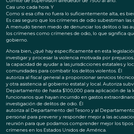
Comité de Supervisión alrededor de 7500 al año.
Casi uno cada hora. Y
Como si esa cifra no fuera lo suficientemente alta, es bi
Es casi seguro que los crímenes de odio subestiman las c
A menudo tienen miedo de denunciar los delitos o las au
los crímenes como crímenes de odio, lo que significa que
gobierno.
Ahora bien, ¿qué hay específicamente en esta legislació
investigar y procesar la violencia motivada por prejuici
la capacidad de ayudar a las jurisdicciones estatales y l
comunidades para combatir los delitos violentos. Él
autoriza al fiscal general a proporcionar servicios técnic
y otra asistencia al gobierno estatal y local. Autoriza sub
Departamento de hasta $100,000 para aplicación de la ley 
funcionarios que hayan incurrido en gastos extraordinar
investigación de delitos de odio. Él
autoriza al Departamento del Tesoro y al Departamento
personal para prevenir y responder mejor a las acusacion
reunión para que podamos comprender mejor los tipos y
crímenes en los Estados Unidos de América.