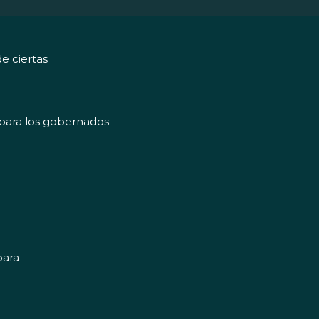
e ciertas
y para los gobernados
para