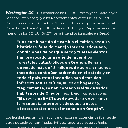
Washington DC
– El Senador de los EE. UU. Ron Wyden lideró hoy al
Senador Jeff Merkley y a los Representantes Peter DeFazio, Earl
Blumenauer, Kurt Schrader y Suzanne Bonamici para presionar al
Departamento de Agricultura de los EE. UU. y al Departamento del
Interior de los EE. UU. BAER) para incendios forestales en Oregón.
“Una combinación de cambio climático, sequías
históricas, falta de manejo forestal adecuado,
condiciones de bosque seco y fuertes vientos
han provocado una serie de incendios
forestales catastróficos en Oregón. Se han
quemado más de 1,5 millones de acres, y muchos
incendios continúan ardiendo en el estado y en
todo el país. Estos incendios han destruido
infraestructura crítica, miles de hogares y,
trágicamente, se han cobrado la vida de varios
habitantes de Oregón”.
escribieron los legisladores.
“El programa BAER puede ayudar a determinar
la respuesta urgente y adecuada a estos
efectos posteriores al incendio en Oregón”.
Los legisladores también advirtieron sobre el potencial de fuentes de
agua potable contaminadas, infraestructura de agua dañada,
deslizamientos de tierra e inundaciones después de los incendios en todo