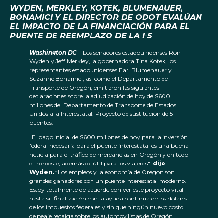
WYDEN, MERKLEY, KOTEK, BLUMENAUER,
BONAMICI Y EL DIRECTOR DE ODOT EVALÚAN
EL IMPACTO DE LA FINANCIACIÓN PARA EL
PUENTE DE REEMPLAZO DE LA I-5
Washington DC
– Los senadores estadounidenses Ron
Wyden y Jeff Merkley, la gobernadora Tina Kotek, los
representantes estadounidenses Earl Blumenauer y
Suzanne Bonamici, así como el Departamento de
Transporte de Oregón, emitieron las siguientes
declaraciones sobre la adjudicación de hoy de $600
millones del Departamento de Transporte de Estados
Unidos a la Interestatal. Proyecto de sustitución de 5
puentes.
"El pago inicial de $600 millones de hoy para la inversión
federal necesaria para el puente interestatal es una buena
noticia para el tráfico de mercancías en Oregón y en todo
el noroeste, además de útil para los viajeros".
dijo
Wyden.
“Los empleos y la economía de Oregon son
grandes ganadores con un puente interestatal moderno.
Estoy totalmente de acuerdo con ver este proyecto vital
hasta su finalización con la ayuda continua de los dólares
de los impuestos federales y sin que ningún nuevo costo
de peaje recaiga sobre los automovilistas de Oregón,