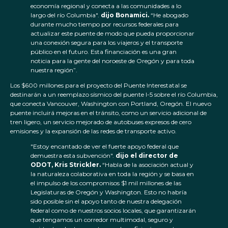
economía regional y conecta a las comunidades a lo
largo del río Columbia".
dijo Bonamici.
“He abogado
durante mucho tiempo por recursos federales para
actualizar este puente de modo que pueda proporcionar
una conexión segura para los viajeros y el transporte
público en el futuro. Esta financiación es una gran
noticia para la gente del noroeste de Oregón y para toda
nuestra región”.
Los $600 millones para el proyecto del Puente Interestatal se
destinarán a un reemplazo sísmico del puente I-5 sobre el río Columbia,
que conecta Vancouver, Washington con Portland, Oregón. El nuevo
puente incluirá mejoras en el tránsito, como un servicio adicional de
tren ligero, un servicio mejorado de autobuses expresos de cero
emisiones y la expansión de las redes de transporte activo.
"Estoy encantado de ver el fuerte apoyo federal que
demuestra esta subvención".
dijo el director de
ODOT, Kris Strickler.
“Habla de la asociación actual y
la naturaleza colaborativa en toda la región y se basa en
el impulso de los compromisos $1 mil millones de las
Legislaturas de Oregón y Washington. Esto no habría
sido posible sin el apoyo tanto de nuestra delegación
federal como de nuestros socios locales, que garantizarán
que tengamos un corredor multimodal, seguro y