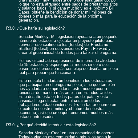
una fracción muy modesta de lo que está ganando, por
lo que no está atrapado entre pagos de préstamos altos
y salarios bajos. Y si gana mucho y es el próximo Bill
Gates, obtiene la bendición de donar mil millones de
dólares o más para la educación de la próxima
generación.
R3.0: ¿Qué haría su legislación?
Senador Merkley: Mi legislación ayudaría a un pequeño
número de estados a ejecutar un proyecto piloto para
convertir esencialmente los [fondos] del Préstamo
Stafford [federal] en subvenciones Pay It Forward y
crear el grupo inicial de fondos para lanzar el programa.
Hemos escuchado expresiones de interés de alrededor
de 15 estados, y espero que al menos cinco o seis
pasen por el proceso más complejo de diseñar un piloto
real para probar qué funcionaría.
Esto no solo brindaría un beneficio a los estudiantes
que participan en el programa piloto, sino que también
nos ayudaría a comprender si este modelo podría
funcionar de manera más amplia en Estados Unidos.
Este desafío está en todas partes del país, y esta
ansiedad llega directamente al corazón de los
trabajadores estadounidenses. Es un factor enorme en
el éxito de nuestros niños y el futuro de nuestra
economía, así que creo que tendremos muchos más
estados interesados.
R3.0: ¿Por qué decidió introducir esta legislación?
Senador Merkley: Crecí en una comunidad de obreros.
Todavía vivo en esa comunidad y mis hijos van a la