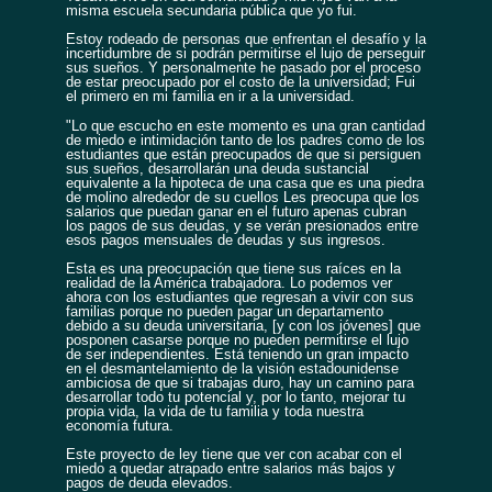
misma escuela secundaria pública que yo fui.
Estoy rodeado de personas que enfrentan el desafío y la
incertidumbre de si podrán permitirse el lujo de perseguir
sus sueños. Y personalmente he pasado por el proceso
de estar preocupado por el costo de la universidad; Fui
el primero en mi familia en ir a la universidad.
"Lo que escucho en este momento es una gran cantidad
de miedo e intimidación tanto de los padres como de los
estudiantes que están preocupados de que si persiguen
sus sueños, desarrollarán una deuda sustancial
equivalente a la hipoteca de una casa que es una piedra
de molino alrededor de su cuellos Les preocupa que los
salarios que puedan ganar en el futuro apenas cubran
los pagos de sus deudas, y se verán presionados entre
esos pagos mensuales de deudas y sus ingresos.
Esta es una preocupación que tiene sus raíces en la
realidad de la América trabajadora. Lo podemos ver
ahora con los estudiantes que regresan a vivir con sus
familias porque no pueden pagar un departamento
debido a su deuda universitaria, [y con los jóvenes] que
posponen casarse porque no pueden permitirse el lujo
de ser independientes. Está teniendo un gran impacto
en el desmantelamiento de la visión estadounidense
ambiciosa de que si trabajas duro, hay un camino para
desarrollar todo tu potencial y, por lo tanto, mejorar tu
propia vida, la vida de tu familia y toda nuestra
economía futura.
Este proyecto de ley tiene que ver con acabar con el
miedo a quedar atrapado entre salarios más bajos y
pagos de deuda elevados.