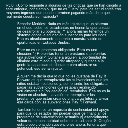
R3.0: ¿Cómo responde a algunas de las críticas que se han dirigido a
este enfoque, por ejemplo, que no es "justo" para los estudiantes con
mayores ingresos que pueden terminar pagando más de lo que
realmente cuesta su matrícula?
Senador Merkley: Nada es más injusto que un sistema
en el que todos los estudiantes no tienen la oportunidad
de desarrollar su potencial. Y ahora mismo tenemos un
sistema donde la educación superior es para los ricos.
Eso es absolutamente contrario a nuestra visión de
oportunidad en Estados Unidos.
Este no es un programa obligatorio. Esta es una
elección: "¿Preferirías tener un préstamo o preferirías
una subvención?" Quitarle a alguien la oportunidad de
eliminar este miedo a quedar atrapado y quitarle a la
gente la capacidad de liberarse para alcanzar su
potencial, eso sería injusto.
Alguien me decía que lo que no les gustaba de Pay It
Forward es que reemplazaría las subvenciones que los
niños estaban recibiendo y, por lo tanto, los obligaría a
pagar las subvenciones que estaban recibiendo
actualmente sin [obligación de] reembolso. Esa no es la
visión en absoluto. La visión es reemplazar los
préstamos que están creando una carga futura y aliviar
esa carga con las subvenciones Pay It Forward.
También tenemos un requisito de continuidad del apoyo
para que los estados [no puedan dejar de financiar los
programas de subvenciones actuales y] esencialmente
volcar su responsabilidad sobre el estudiante. Si Oregón
está proporcionando subvenciones ahora, tendría que