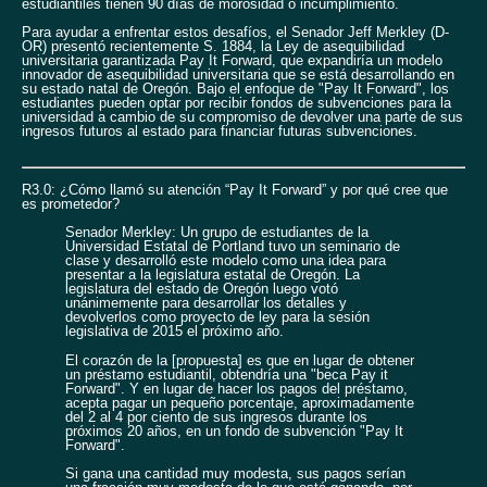
estudiantiles tienen 90 días de morosidad o incumplimiento.
Para ayudar a enfrentar estos desafíos, el Senador Jeff Merkley (D-
OR) presentó recientemente S. 1884, la Ley de asequibilidad
universitaria garantizada Pay It Forward, que expandiría un modelo
innovador de asequibilidad universitaria que se está desarrollando en
su estado natal de Oregón. Bajo el enfoque de "Pay It Forward", los
estudiantes pueden optar por recibir fondos de subvenciones para la
universidad a cambio de su compromiso de devolver una parte de sus
ingresos futuros al estado para financiar futuras subvenciones.
R3.0: ¿Cómo llamó su atención “Pay It Forward” y por qué cree que
es prometedor?
Senador Merkley: Un grupo de estudiantes de la
Universidad Estatal de Portland tuvo un seminario de
clase y desarrolló este modelo como una idea para
presentar a la legislatura estatal de Oregón. La
legislatura del estado de Oregón luego votó
unánimemente para desarrollar los detalles y
devolverlos como proyecto de ley para la sesión
legislativa de 2015 el próximo año.
El corazón de la [propuesta] es que en lugar de obtener
un préstamo estudiantil, obtendría una "beca Pay it
Forward". Y en lugar de hacer los pagos del préstamo,
acepta pagar un pequeño porcentaje, aproximadamente
del 2 al 4 por ciento de sus ingresos durante los
próximos 20 años, en un fondo de subvención "Pay It
Forward".
Si gana una cantidad muy modesta, sus pagos serían