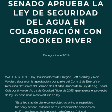
SENADO APRUEBA LA
LEY DE SEGURIDAD
DEL AGUA EN
COLABORACIÓN CON
CROOKED RIVER
18 de junio de 2014
WASHINGTON – Hoy, los senadores de Oregón, Jeff Merkley y Ron
Wyden, elogiaron la aprobación por parte del Comité de Energía y
Recursos Naturales del Senado de Estados Unidos de la Ley de Seguridad
Colaborativa del Agua de Crooked River de 2013, que acerca el proyecto
de ley un paso más a convertirse en ley.
"Esta legislación tiene como objetivo brindar seguridad
hídrica y sentar las bases para el crecimiento económico
en Prineville y en todo el centro de Oregon", dijo el