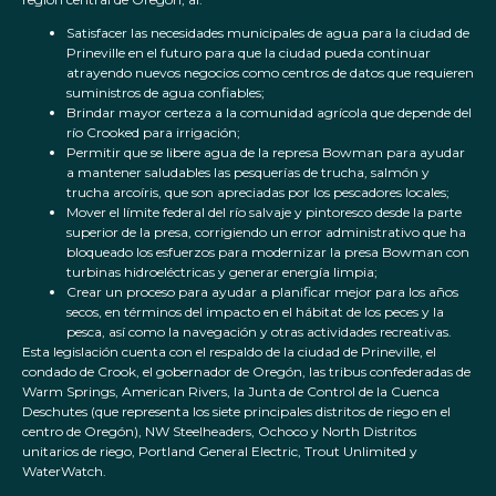
Satisfacer las necesidades municipales de agua para la ciudad de
Prineville en el futuro para que la ciudad pueda continuar
atrayendo nuevos negocios como centros de datos que requieren
suministros de agua confiables;
Brindar mayor certeza a la comunidad agrícola que depende del
río Crooked para irrigación;
Permitir que se libere agua de la represa Bowman para ayudar
a mantener saludables las pesquerías de trucha, salmón y
trucha arcoíris, que son apreciadas por los pescadores locales;
Mover el límite federal del río salvaje y pintoresco desde la parte
superior de la presa, corrigiendo un error administrativo que ha
bloqueado los esfuerzos para modernizar la presa Bowman con
turbinas hidroeléctricas y generar energía limpia;
Crear un proceso para ayudar a planificar mejor para los años
secos, en términos del impacto en el hábitat de los peces y la
pesca, así como la navegación y otras actividades recreativas.
Esta legislación cuenta con el respaldo de la ciudad de Prineville, el
condado de Crook, el gobernador de Oregón, las tribus confederadas de
Warm Springs, American Rivers, la Junta de Control de la Cuenca
Deschutes (que representa los siete principales distritos de riego en el
centro de Oregón), NW Steelheaders, Ochoco y North Distritos
unitarios de riego, Portland General Electric, Trout Unlimited y
WaterWatch.