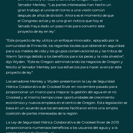
Senador Merkley. “Las partes interesadas han hecho un
gran trabajo al unirse en torno a una visión común
después de años de división. Ahora es el momento de que
el Congreso actúe y es una gran noticia que hoy el
Senado haya dado un paso más para convertir este
proyecto de ley en ley”.
"Este proyecto de ley utiliza un enfoque innovador, apoyado por la
comunidad de Prineville, los regantes locales que obtendrán seguridad
para sus medios de vida y los grupos conservacionistas y las tribus de
Warm Springs debido a los beneficios para los peces y la vida silvestre",
dijo Wyden. "Este es Oregon administrando los negocios de Oregon y
felicito al Senador Merkley por sus esfuerzos para hacer avanzar este
proyecto de ley".
Los senadores Merkley y Wyden presentaron la Ley de Seguridad
Hídrica Colaborativa de Crooked River en noviembre pasado para
proporcionar un marco para mejorar la gestión del agua en el río
Crooked y al mismo tiempo crear oportunidades de crecimiento
económico y nuevos empleos en el centro de Oregón. Esta legislación se
basa en un acuerdo que los senadores facilitaron entre una amplia
coalición de partes interesadas de la región.
La Ley de Seguridad Hídrica Colaborativa de Crooked River de 2013
proporcionaría numerosos beneficios a los usuarios del agua y a la
región central de Oregón, al: