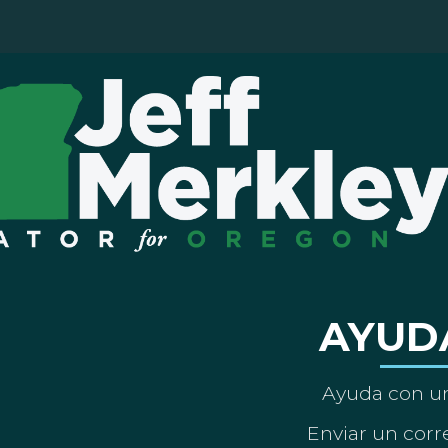
AYUD
Ayuda con un
Enviar un corre