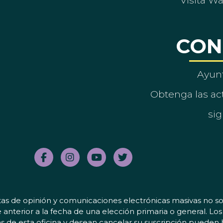
Visita W
CON
Ayun
Obtenga las act
sig
tas de opinión y comunicaciones electrónicas masivas no sol
 anterior a la fecha de una elección primaria o general. L
 de esta oficina y desean cancelar su suscripción pueden 