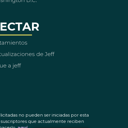
ashington D.C.
ECTAR
tamientos
ualizaciones de Jeff
ue a jeff
icitadas no pueden ser iniciadas por esta
os suscriptores que actualmente reciben
hacerlo.
aquí
.