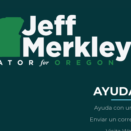
AYUD
Ayuda con un
Enviar un corre