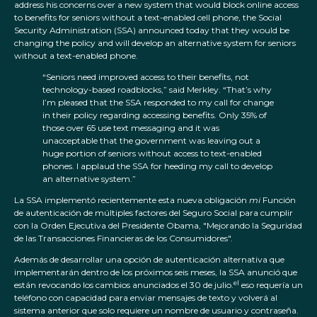
address his concerns over a new system that would block online access
to benefits for seniors without a text-enabled cell phone, the Social
Security Administration (SSA) announced today that they would be
changing the policy and will develop an alternative system for seniors
without a text-enabled phone.
“Seniors need improved access to their benefits, not
technology-based roadblocks,” said Merkley. “That’s why
I’m pleased that the SSA responded to my call for change
in their policy regarding accessing benefits. Only 35% of
those over 65 use text messaging and it was
unacceptable that the government was leaving out a
huge portion of seniors without access to text-enabled
phones. I applaud the SSA for heeding my call to develop
an alternative system.”
La SSA implementó recientemente esta nueva obligación
mi
Función
de autenticación de múltiples factores del Seguro Social para cumplir
con la Orden Ejecutiva del Presidente Obama, "Mejorando la Seguridad
de las Transacciones Financieras de los Consumidores".
Además de desarrollar una opción de autenticación alternativa que
implementarán dentro de los próximos seis meses, la SSA anunció que
el
están revocando los cambios anunciados el 30 de julio.
eso requería un
teléfono con capacidad para enviar mensajes de texto y volverá al
sistema anterior que solo requiere un nombre de usuario y contraseña.