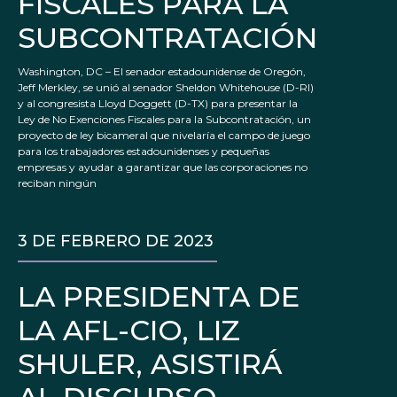
FISCALES PARA LA
SUBCONTRATACIÓN
Washington, DC – El senador estadounidense de Oregón,
Jeff Merkley, se unió al senador Sheldon Whitehouse (D-RI)
y al congresista Lloyd Doggett (D-TX) para presentar la
Ley de No Exenciones Fiscales para la Subcontratación, un
proyecto de ley bicameral que nivelaría el campo de juego
para los trabajadores estadounidenses y pequeñas
empresas y ayudar a garantizar que las corporaciones no
reciban ningún
3 DE FEBRERO DE 2023
LA PRESIDENTA DE
LA AFL-CIO, LIZ
SHULER, ASISTIRÁ