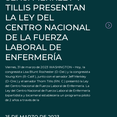
TILLIS PRESENTAN
LA LEY DEL
CENTRO NACIONAL
DE LA FUERZA
LABORAL DE
ENFERMERÍA
Viernes, 31 de marzo de 2023 WASHINGTON – Hoy, la
congresista Lisa Blunt Rochester (D-Del.) y la congresista
Young Kim (R-Calif.), junto con el senador Jeff Merkley
(D-Ore.) y el senador Thom Tillis (RN. C.) presentó la Ley
del Centro Nacional de Fuerza Laboral de Enfermería. La
Ley del Centro Nacional de Fuerza Laboral de Enfermería
bipartidista y bicameral establecería un programa piloto
de 2 años a través de la