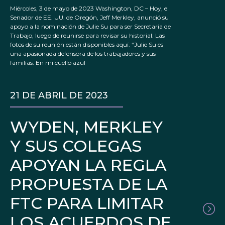
Miércoles, 3 de mayo de 2023 Washington, DC – Hoy, el
Senador de EE. UU. de Oregón, Jeff Merkley, anunció su
apoyo a la nominación de Julie Su para ser Secretaria de
Trabajo, luego de reunirse para revisar su historial. Las
fotos de su reunión están disponibles aquí. “Julie Su es
una apasionada defensora de los trabajadores y sus
familias. En mi cuello azul
21 DE ABRIL DE 2023
WYDEN, MERKLEY
Y SUS COLEGAS
APOYAN LA REGLA
PROPUESTA DE LA
FTC PARA LIMITAR
LOS ACUERDOS DE