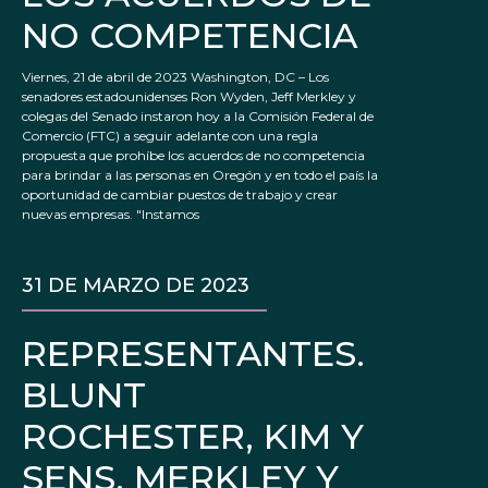
NO COMPETENCIA
Viernes, 21 de abril de 2023 Washington, DC – Los
senadores estadounidenses Ron Wyden, Jeff Merkley y
colegas del Senado instaron hoy a la Comisión Federal de
Comercio (FTC) a seguir adelante con una regla
propuesta que prohíbe los acuerdos de no competencia
para brindar a las personas en Oregón y en todo el país la
oportunidad de cambiar puestos de trabajo y crear
nuevas empresas. "Instamos
31 DE MARZO DE 2023
REPRESENTANTES.
BLUNT
ROCHESTER, KIM Y
SENS. MERKLEY Y