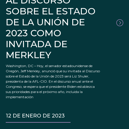
AL DISCURSO
SOBRE EL ESTADO
DE LA UNIÓN DE
2023 COMO
INVITADA DE
MERKLEY
Washington, DC – Hoy, el senador estadounidense de
Oregón, Jeff Merkley, anunció que su invitada al Discurso
sobre el Estado de la Unión de 2023 será Liz Shuler,
presidenta de la AFL-CIO. En el discurso anual ante el
Congreso, se espera que el presidente Biden establezca
sus prioridades para el próximo año, incluida la
implementación
12 DE ENERO DE 2023