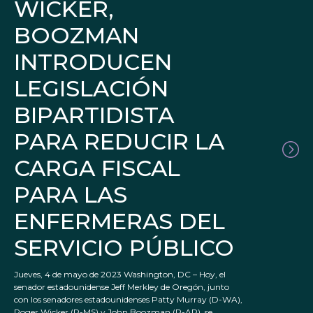
WICKER,
BOOZMAN
INTRODUCEN
LEGISLACIÓN
BIPARTIDISTA
PARA REDUCIR LA
CARGA FISCAL
PARA LAS
ENFERMERAS DEL
SERVICIO PÚBLICO
Jueves, 4 de mayo de 2023 Washington, DC – Hoy, el
senador estadounidense Jeff Merkley de Oregón, junto
con los senadores estadounidenses Patty Murray (D-WA),
Roger Wicker (R-MS) y John Boozman (R-AR), se