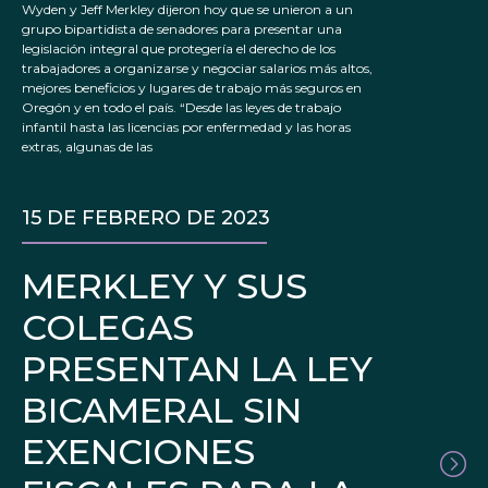
Wyden y Jeff Merkley dijeron hoy que se unieron a un
grupo bipartidista de senadores para presentar una
legislación integral que protegería el derecho de los
trabajadores a organizarse y negociar salarios más altos,
mejores beneficios y lugares de trabajo más seguros en
Oregón y en todo el país. “Desde las leyes de trabajo
infantil hasta las licencias por enfermedad y las horas
extras, algunas de las
15 DE FEBRERO DE 2023
MERKLEY Y SUS
COLEGAS
PRESENTAN LA LEY
BICAMERAL SIN
EXENCIONES