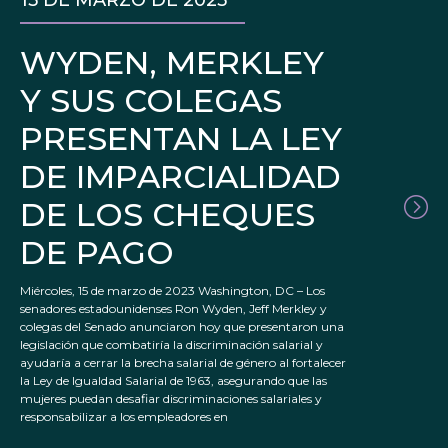
15 DE MARZO DE 2023
WYDEN, MERKLEY
Y SUS COLEGAS
PRESENTAN LA LEY
DE IMPARCIALIDAD
DE LOS CHEQUES
DE PAGO
Miércoles, 15 de marzo de 2023 Washington, DC – Los
senadores estadounidenses Ron Wyden, Jeff Merkley y
colegas del Senado anunciaron hoy que presentaron una
legislación que combatiría la discriminación salarial y
ayudaría a cerrar la brecha salarial de género al fortalecer
la Ley de Igualdad Salarial de 1963, asegurando que las
mujeres puedan desafiar discriminaciones salariales y
responsabilizar a los empleadores en