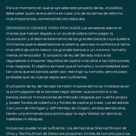
Para el momento en que se apruebe este proyecto de ley, el público
debe saber quién se encuentra en cada uno de los temas de reforma
más importantes, comenzando con estos dos:
DEMASIADO GRANDE PARA FRACASAR Los senadores dijeron el
martes que habían llegado a un acuerdo sobre cómo pagar la
incautación y el desmantelamiento de los grandes bancos cuya quiebra
inminente podría desestabilizar el sistema, pero eso no enfrenta el tema
más difícil de cómo reducir los grandes bancos a un mínimo. tamaño
menos amenazador. El proyecto de ley del Senado insta a los
reguladores a imponer requisitos de capital más altos a las instituciones
más riesgosas. El objetivo es hacer que el tamaño y la complejidad sean
tan caros que los bancos opten por restringir su tamaño, pero es poco
probable que las nuevas reglas sean suficientes.
El proyecto de ley del Senado también impone demoras innecesarias en
la promulgación de la llamada regla Volcker, que prohibiría a los
bancos realizar transacciones de mercado riesgosas por cuenta propia
y poseer fondos de cobertura y fondos de capital privado. Los senadores
Carl Levin de Michigan y Jeff Merkley de Oregón, ambos demócratas,
tienen una enmienda para promulgar la regla Volcker sin demoras
indebidas ni retoques.
Incluso eso puede no ser suficiente. Los demócratas Sherrod Brown de
Ohio y Ted Kaufman de Delaware proponen límites de tamaño para los