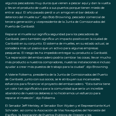
algunos pescadores muy duros que vienen a pescar aquí y dan la vuelta
y llevan el producto de vuelta a sus puertos porque tienen miedo de
entrar aquí. El año pasado perdí a un amigo en el bar debido al
deterioro del muelle sur”, dijo Bob Browning, pescador comercial de
tercera generación y vicepresidente de la Junta de Comisionados del
Puerto de Garibaldi.
Reparar el muelle sur significa seguridad para los pescadores de
Garibaldi, pero también significa un impacto positivo en la ciudad de
Garibaldi en su conjunto. El sistema de muelles, en su estado actual, se
considera más un pasivo que un activo para algunas empresas
pesqueras. El riesgo les ha impedido entregar su producto a Garibaldi.
“La reparación del embarcadero podría cambiar las cosas; llevar mucho
más producto a nuestros compradores, nuestras instalaciones e incluso
ayudar a crear más puestos de trabajo para la ciudad”. dijo Browning.
A Valerie Folkema, presidenta de la Junta de Comisionados del Puerto
de Garibaldi, junto con sus socios, se le atribuyen sus incansables
esfuerzos para financiar el proyecto del embarcadero. “Esta bahía tiene
un valor tan significativo para la comunidad que sería un increíble
abandono de nuestros deberes si no hiciéramos un esfuerzo para
reparar el malecón”, dijo Folkema.
El Senador Jeff Merkley, el Senador Ron Wyden y el Representante Kurt
Schrader, así como la Asociación de Vías Navegables del Noroeste del
Pacífico, la Asociación de Puertos Públicos de Oregón y los