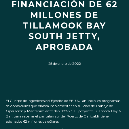
FINANCIACIÓN DE 62
MILLONES DE
TILLAMOOK BAY
SOUTH JETTY,
APROBADA
25 de enero de 2022
El Cuerpo de Ingenieros del Ejército de EE. UU. anunció los programas
de obras civiles que planea implementar en su Plan de Trabajo de
Operación y Mantenimiento de 2022-23. El proyecto Tillamook Bay &
Bar, para reparar el pantalán sur del Puerto de Garibaldi, tiene
asignados 62 millones de dólares.