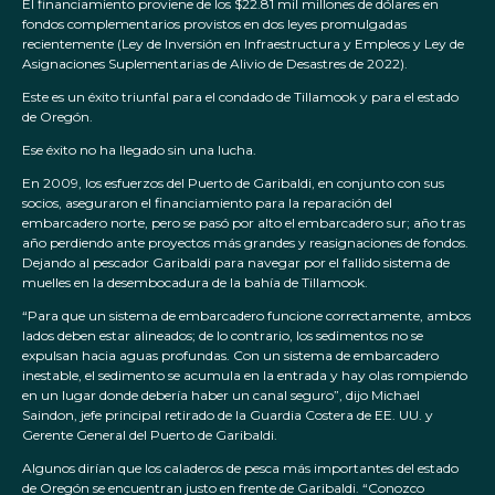
El financiamiento proviene de los $22.81 mil millones de dólares en
fondos complementarios provistos en dos leyes promulgadas
recientemente (Ley de Inversión en Infraestructura y Empleos y Ley de
Asignaciones Suplementarias de Alivio de Desastres de 2022).
Este es un éxito triunfal para el condado de Tillamook y para el estado
de Oregón.
Ese éxito no ha llegado sin una lucha.
En 2009, los esfuerzos del Puerto de Garibaldi, en conjunto con sus
socios, aseguraron el financiamiento para la reparación del
embarcadero norte, pero se pasó por alto el embarcadero sur; año tras
año perdiendo ante proyectos más grandes y reasignaciones de fondos.
Dejando al pescador Garibaldi para navegar por el fallido sistema de
muelles en la desembocadura de la bahía de Tillamook.
“Para que un sistema de embarcadero funcione correctamente, ambos
lados deben estar alineados; de lo contrario, los sedimentos no se
expulsan hacia aguas profundas. Con un sistema de embarcadero
inestable, el sedimento se acumula en la entrada y hay olas rompiendo
en un lugar donde debería haber un canal seguro”, dijo Michael
Saindon, jefe principal retirado de la Guardia Costera de EE. UU. y
Gerente General del Puerto de Garibaldi.
Algunos dirían que los caladeros de pesca más importantes del estado
de Oregón se encuentran justo en frente de Garibaldi. “Conozco