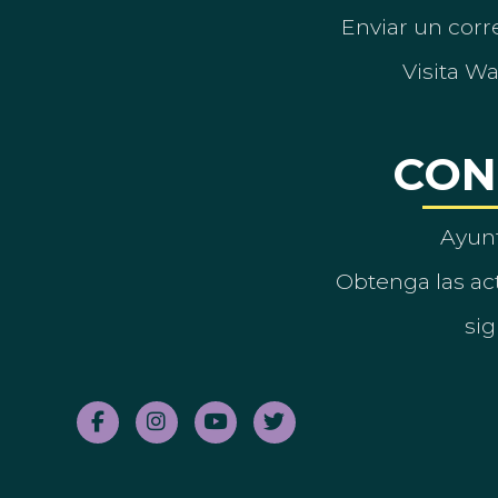
Enviar un corre
Visita W
CON
Ayun
Obtenga las act
sig