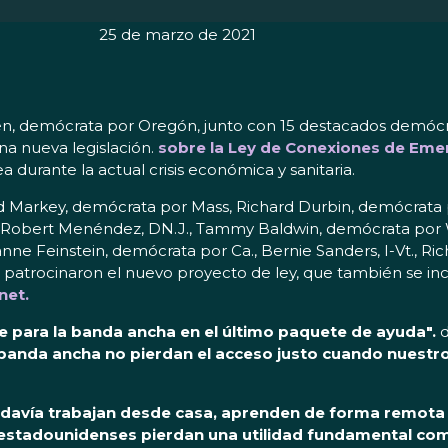
25 de marzo de 2021
, demócrata por Oregón, junto con 15 destacados demócra
a nueva legislación.
sobre la Ley de Conexiones de Eme
 durante la actual crisis económica y sanitaria.
Markey, demócrata por Mass, Richard Durbin, demócrata p
.Y., Robert Menéndez, DN.J., Tammy Baldwin, demócrata por
ne Feinstein, demócrata por Ca., Bernie Sanders, I-Vt., R
 patrocinaron el nuevo proyecto de ley, que también se in
net.
e para la banda ancha en el último paquete de ayuda".
d
banda ancha no pierdan el acceso justo cuando nuestro p
avía trabajan desde casa, aprenden de forma remota y t
estadounidenses pierdan una utilidad fundamental como 