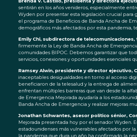
Brenda V. Castillo, presidenta y directora ejecu
sentirán en los años venideros, especialmente ent
Wyden por presentar esta legislación crucial para
el programa de Beneficios de Banda Ancha de Emer
demográficos más afectados por esta pandemia, te
Emily Chi, subdirectora de telecomunicaciones,
firmemente la Ley de Banda Ancha de Emergencia Me
comunidades BIPOC. Debemos garantizar que todas
servicios, conexiones y oportunidades esenciales q
Ramsey Alwin, presidente y director ejecutivo, 
inaceptables desigualdades en torno al acceso digit
beneficiaron de la telesalud y la entrega de alim
enfrentan múltiples barreras que van desde la alfa
de Emergencia Mejorada ayudaría a los estadouniden
Banda Ancha de Emergencia y realizar mejoras muy e
Jonathan Schwantes, asesor político sénior, C
Mejorada presentada hoy por el senador Wyden. Este
estadounidenses más vulnerables afectados por la 
la pandemia que dura un año ha confirmado la nece