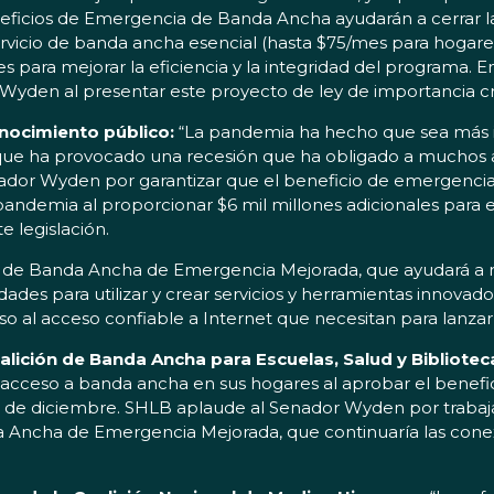
eficios de Emergencia de Banda Ancha ayudarán a cerrar la 
rvicio de banda ancha esencial (hasta $75/mes para hogares 
nes para mejorar la eficiencia y la integridad del programa.
r Wyden al presentar este proyecto de ley de importancia crí
onocimiento público:
“La pandemia ha hecho que sea más 
 que ha provocado una recesión que ha obligado a muchos a 
enador Wyden por garantizar que el beneficio de emergenci
ndemia al proporcionar $6 mil millones adicionales para e
 legislación.
 de Banda Ancha de Emergencia Mejorada, que ayudará a redu
des para utilizar y crear servicios y herramientas innovador
so al acceso confiable a Internet que necesitan para lanza
oalición de Banda Ancha para Escuelas, Salud y Bibliotec
n acceso a banda ancha en sus hogares al aprobar el bene
9 de diciembre. SHLB aplaude al Senador Wyden por trabaja
da Ancha de Emergencia Mejorada, que continuaría las cone