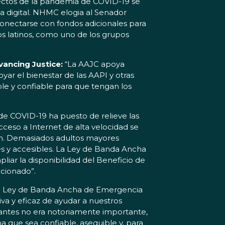
ectos de la pandemia de COVID-19 se
a digital. NHMC elogia al Senador
onectarse con fondos adicionales para
s latinos, como uno de los grupos
vancing Justice:
“La AAJC apoya
ar el bienestar de las AAPI y otras
e y confiable para que tengan los
de COVID-19 ha puesto de relieve las
cceso a Internet de alta velocidad se
ron. Demasiados adultos mayores
les y accesibles. La Ley de Banda Ancha
iar la disponibilidad del Beneficio de
acionado”.
a Ley de Banda Ancha de Emergencia
va y eficaz de ayudar a nuestros
 antes no era notoriamente importante,
 que sea confiable, asequible y, para