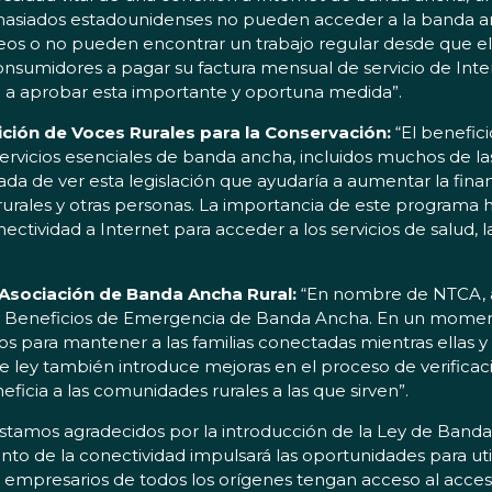
asiados estadounidenses no pueden acceder a la banda an
leos o no pueden encontrar un trabajo regular desde que e
onsumidores a pagar su factura mensual de servicio de Inter
so a aprobar esta importante y oportuna medida”.
lición de Voces Rurales para la Conservación:
“El benefic
 servicios esenciales de banda ancha, incluidos muchos de l
ada de ver esta legislación que ayudaría a aumentar la fin
 rurales y otras personas. La importancia de este programa
ctividad a Internet para acceder a los servicios de salud, 
A-Asociación de Banda Ancha Rural:
“En nombre de NTCA, 
de Beneficios de Emergencia de Banda Ancha. En un moment
 para mantener a las familias conectadas mientras ellas 
ley también introduce mejoras en el proceso de verificación
cia a las comunidades rurales a las que sirven”.
stamos agradecidos por la introducción de la Ley de Ban
ento de la conectividad impulsará las oportunidades para util
os empresarios de todos los orígenes tengan acceso al acce