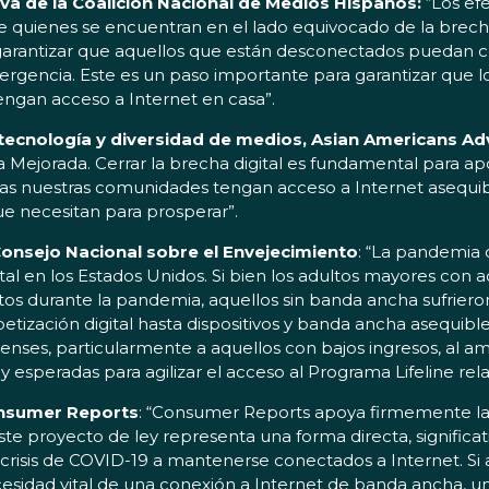
tiva de la Coalición Nacional de Medios Hispanos:
“Los ef
re quienes se encuentran en el lado equivocado de la brech
 garantizar que aquellos que están desconectados puedan c
gencia. Este es un paso importante para garantizar que lo
ngan acceso a Internet en casa”.
 tecnología y diversidad de medios, Asian Americans Ad
jorada. Cerrar la brecha digital es fundamental para apoy
 nuestras comunidades tengan acceso a Internet asequibl
ue necesitan para prosperar”.
Consejo Nacional sobre el Envejecimiento
: “La pandemia 
al en los Estados Unidos. Si bien los adultos mayores con a
entos durante la pandemia, aquellos sin banda ancha sufrie
betización digital hasta dispositivos y banda ancha asequib
ses, particularmente a aquellos con bajos ingresos, al ampl
speradas para agilizar el acceso al Programa Lifeline rel
onsumer Reports
: “Consumer Reports apoya firmemente l
 proyecto de ley representa una forma directa, significati
crisis de COVID-19 a mantenerse conectados a Internet. Si
sidad vital de una conexión a Internet de banda ancha, una