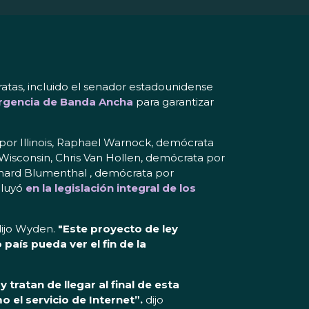
tas, incluido el senador estadounidense
rgencia de Banda Ancha
para garantizar
or Illinois, Raphael Warnock, demócrata
 Wisconsin, Chris Van Hollen, demócrata por
ichard Blumenthal , demócrata por
cluyó
en la legislación integral de los
ijo Wyden.
"Este proyecto de ley
aís pueda ver el fin de la
ratan de llegar al final de esta
el servicio de Internet”.
dijo