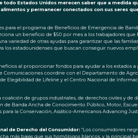
 de todo Estados Unidos merecen saber que a medida q
rar alimentos y permanecer conectados con sus seres qu
onales para el programa de Beneficios de Emergencia de Ban
iona un beneficio de $50 por mes a los trabajadores que 
una variedad de otras ayudas para garantizar que las familia
ra los estadounidenses que buscan conseguir nuevos empleo
ficios al proporcionar fondos para ayudar a los estados a p
al de Comunicaciones coordine con el Departamento de Agric
de Elegibilidad de Lifeline y el Centro Nacional de Informa
coalición de grupos industriales, de derechos civiles y de d
n de Banda Ancha de Conocimiento Público, Motor, Escuelas,
 para la Conservación, Asiático-Americanos Advancing Justi
ional de Derecho del Consumidor:
“Los consumidores negros
cha más bajas que sus homólogos blancos, y la principal ba