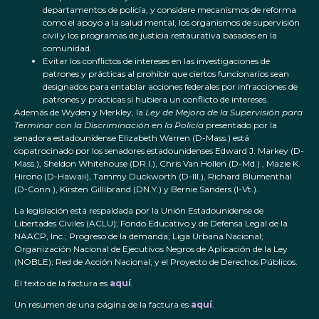
departamentos de policía, y considere mecanismos de reforma
como el apoyo a la salud mental, los organismos de supervisión
civil y los programas de justicia restaurativa basados en la
comunidad.
Evitar los conflictos de intereses en las investigaciones de
patrones y prácticas al prohibir que ciertos funcionarios sean
designados para entablar acciones federales por infracciones de
patrones y prácticas si hubiera un conflicto de intereses.
Además de Wyden y Merkley, la
Ley de Mejora de la Supervisión para
Terminar con la Discriminación en la Policía
presentado por la
senadora estadounidense Elizabeth Warren (D-Mass.) está
copatrocinado por los senadores estadounidenses Edward J. Markey (D-
Mass.), Sheldon Whitehouse (DR.I.), Chris Van Hollen (D-Md.) , Mazie K.
Hirono (D-Hawaii), Tammy Duckworth (D-Ill.), Richard Blumenthal
(D-Conn.), Kirsten Gillibrand (DN.Y.) y Bernie Sanders (I-Vt.).
La legislación está respaldada por la Unión Estadounidense de
Libertades Civiles (ACLU); Fondo Educativo y de Defensa Legal de la
NAACP, Inc.; Progreso de la demanda; Liga Urbana Nacional;
Organización Nacional de Ejecutivos Negros de Aplicación de la Ley
(NOBLE); Red de Acción Nacional; y el Proyecto de Derechos Públicos.
El texto de la factura es
aquí
.
Un resumen de una página de la factura es
aquí
.