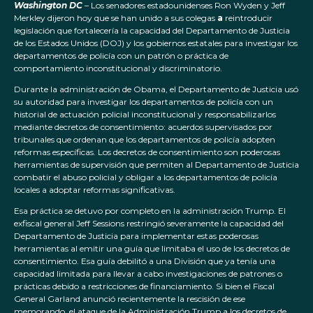
Washington DC
– Los senadores estadounidenses Ron Wyden y Jeff
Merkley dijeron hoy que se han unido a sus colegas
a
reintroducir
legislación que fortalecería la capacidad del Departamento de Justicia
de los Estados Unidos (DOJ) y los gobiernos estatales para investigar los
departamentos de policía con un patrón o práctica de
comportamiento inconstitucional y discriminatorio.
Durante la administración de Obama, el Departamento de Justicia usó
su autoridad para investigar los departamentos de policía con un
historial de actuación policial inconstitucional y responsabilizarlos
mediante decretos de consentimiento: acuerdos supervisados por
tribunales que ordenan que los departamentos de policía adopten
reformas específicas. Los decretos de consentimiento son poderosas
herramientas de supervisión que permiten al Departamento de Justicia
combatir el abuso policial y obligar a los departamentos de policía
locales a adoptar reformas significativas.
Esa práctica se detuvo por completo en la administración Trump. El
exfiscal general Jeff Sessions restringió severamente la capacidad del
Departamento de Justicia para implementar estas poderosas
herramientas al emitir una guía que limitaba el uso de los decretos de
consentimiento. Esa guía debilitó a una División que ya tenía una
capacidad limitada para llevar a cabo investigaciones de patrones o
prácticas debido a restricciones de financiamiento. Si bien el Fiscal
General Garland anunció recientemente la rescisión de ese
memorando, el ataque de la Administración Trump a los decretos de