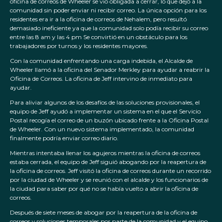
oficina de correos de Wheeler se vio obligada a cerrar, lo que dejó a la
comunidad sin poder enviar ni recibir correo. La única opción para los
residentes era ir a la oficina de correos de Nehalem, pero resultó
demasiado ineficiente ya que la comunidad solo podía recibir su correo
entre las 8 am y las 4 pm Se convirtió en un obstáculo para los
trabajadores por turnos y los residentes mayores.
Con la comunidad enfrentando una carga indebida, el Alcalde de
Wheeler llamó a la oficina del Senador Merkley para ayudar a reabrir la
Oficina de Correos. La oficina de Jeff intervino de inmediato para
ayudar.
Para aliviar algunos de los desafíos de las soluciones provisionales, el
equipo de Jeff ayudó a implementar un sistema en el que el Servicio
Postal recogía el correo de un buzón ubicado frente a la Oficina Postal
de Wheeler. Con un nuevo sistema implementado, la comunidad
finalmente podría enviar correo diario.
Mientras intentaba llenar los agujeros mientras la oficina de correos
estaba cerrada, el equipo de Jeff siguió abogando por la reapertura de
la oficina de correos. Jeff visitó la oficina de correos durante un recorrido
por la ciudad de Wheeler y se reunió con el alcalde y los funcionarios de
la ciudad para saber por qué no se había vuelto a abrir la oficina de
correos.
Después de siete meses de abogar por la reapertura de la oficina de
correos y soluciones temporales por parte de la comunidad y el equipo