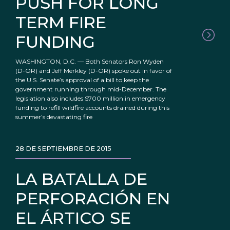
PUSH FOR LONG
TERM FIRE
FUNDING
WASHINGTON, D.C. — Both Senators Ron Wyden
(D-OR) and Jeff Merkley (D-OR) spoke out in favor of
the U.S. Senate’s approval of a bill to keep the
government running through mid-December. The
legislation also includes $700 million in emergency
funding to refill wildfire accounts drained during this
summer’s devastating fire
28 DE SEPTIEMBRE DE 2015
LA BATALLA DE
PERFORACIÓN EN
EL ÁRTICO SE