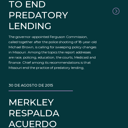
TO END
PREDATORY
LENDING
The governor-appointed Ferguson Commission,
called together after the police shooting of 18-year-old
Michael Brown, is calling for sweeping policy changes
in Missouri. Among the topics the report addresses
are race, policing, education, the courts, Medicaid and
finance. Chief among its recommendations is that
Missouri end the practice of predatory lending,
30 DE AGOSTO DE 2015
MERKLEY
RESPALDA
ACUERDO