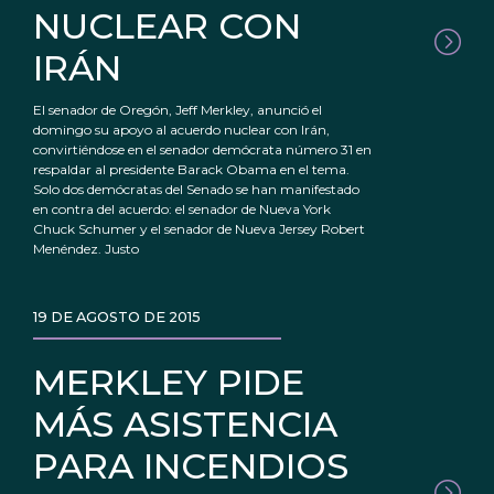
NUCLEAR CON
IRÁN
El senador de Oregón, Jeff Merkley, anunció el
domingo su apoyo al acuerdo nuclear con Irán,
convirtiéndose en el senador demócrata número 31 en
respaldar al presidente Barack Obama en el tema.
Solo dos demócratas del Senado se han manifestado
en contra del acuerdo: el senador de Nueva York
Chuck Schumer y el senador de Nueva Jersey Robert
Menéndez. Justo
19 DE AGOSTO DE 2015
MERKLEY PIDE
MÁS ASISTENCIA
PARA INCENDIOS