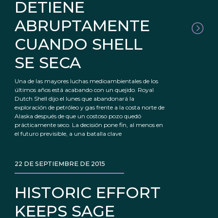
DETIENE
ABRUPTAMENTE
CUANDO SHELL
SE SECA
Una de las mayores luchas medioambientales de los
últimos años está acabando con un quejido. Royal
Dutch Shell dijo el lunes que abandonará la
exploración de petróleo y gas frente a la costa norte de
Alaska después de que un costoso pozo quedó
prácticamente seco. La decisión pone fin, al menos en
el futuro previsible, a una batalla clave
22 DE SEPTIEMBRE DE 2015
HISTORIC EFFORT
KEEPS SAGE