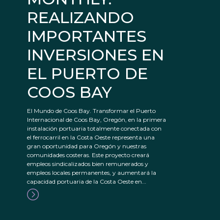
REALIZANDO
IMPORTANTES
INVERSIONES EN
EL PUERTO DE
COOS BAY
El Mundo de Coos Bay. Transformar el Puerto
Internacional de Coos Bay, Oregón, en la primera
instalación portuaria totalmente conectada con
el ferrocarril en la Costa Oeste representa una
gran oportunidad para Oregón y nuestras
comunidades costeras. Este proyecto creará
empleos sindicalizados bien remunerados y
empleos locales permanentes, y aumentará la
capacidad portuaria de la Costa Oeste en...