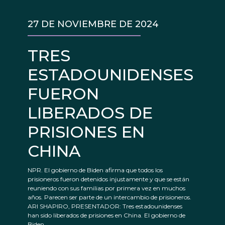
27 DE NOVIEMBRE DE 2024
TRES
ESTADOUNIDENSES
FUERON
LIBERADOS DE
PRISIONES EN
CHINA
NPR. El gobierno de Biden afirma que todos los
prisioneros fueron detenidos injustamente y que se están
reuniendo con sus familias por primera vez en muchos
años. Parecen ser parte de un intercambio de prisioneros.
ARI SHAPIRO, PRESENTADOR: Tres estadounidenses
han sido liberados de prisiones en China. El gobierno de
Biden...