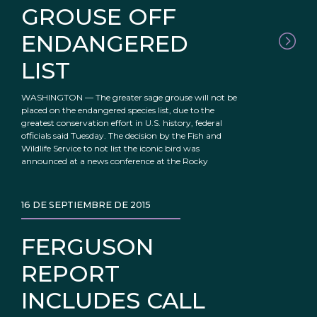
GROUSE OFF
ENDANGERED
LIST
WASHINGTON — The greater sage grouse will not be
placed on the endangered species list, due to the
greatest conservation effort in U.S. history, federal
officials said Tuesday. The decision by the Fish and
Wildlife Service to not list the iconic bird was
announced at a news conference at the Rocky
16 DE SEPTIEMBRE DE 2015
FERGUSON
REPORT
INCLUDES CALL