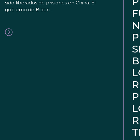
P
sido liberados de prisiones en China. El
gobierno de Biden...
F
N
P
S
B
L
R
P
L
R
T