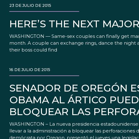
23 DE JULIO DE 2015
HERE’S THE NEXT MAJO
WASHINGTON — Same-sex couples can finally get marrie
month. A couple can exchange rings, dance the night a
their boss could find
16 DE JULIO DE 2015
SENADOR DE OREGÓN ES
OBAMA AL ÁRTICO PUEDA
BLOQUEAR LAS PERFOR
WASHINGTON – La nueva presidencia estadounidense del
llevar a la administración a bloquear las perforaciones d
demócrata por Oregon, presentó el jueves una legislac