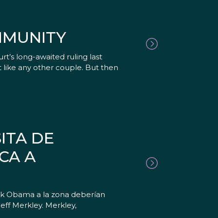
MMUNITY
’s long-awaited ruling last
 like any other couple. But then
ITA DE
CA A
ck Obama a la zona deberían
Jeff Merkley. Merkley,