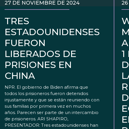
27 DE NOVIEMBRE DE 2024
26
TRES
W
ESTADOUNIDENSES
M
FUERON
A
LIBERADOS DE
1
PRISIONES EN
D
CHINA
L
R
NPR. El gobierno de Biden afirma que
todos los prisioneros fueron detenidos
D
injustamente y que se están reuniendo con
E
sus familias por primera vez en muchos
años. Parecen ser parte de un intercambio
E
de prisioneros. ARI SHAPIRO,
PRESENTADOR: Tres estadounidenses han