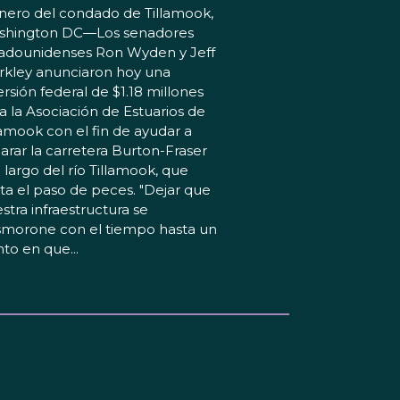
nero del condado de Tillamook,
shington DC—Los senadores
adounidenses Ron Wyden y Jeff
kley anunciaron hoy una
ersión federal de $1.18 millones
a la Asociación de Estuarios de
lamook con el fin de ayudar a
arar la carretera Burton-Fraser
o largo del río Tillamook, que
ita el paso de peces. "Dejar que
stra infraestructura se
morone con el tiempo hasta un
to en que...