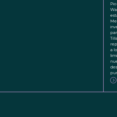
Pio
Wa
est
Mer
inv
par
Til
rep
a l
lim
nue
des
pun