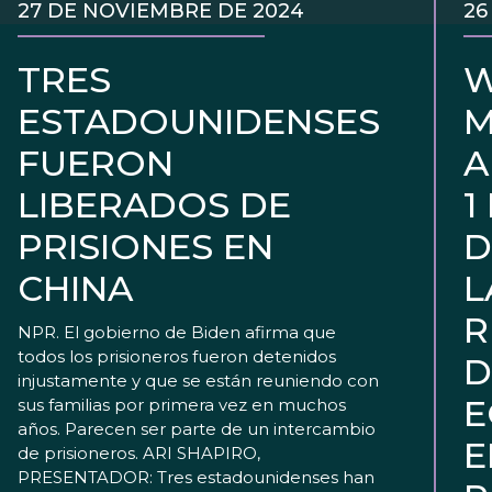
27 DE NOVIEMBRE DE 2024
26
TRES
W
ESTADOUNIDENSES
M
FUERON
A
LIBERADOS DE
1
PRISIONES EN
D
CHINA
L
R
NPR. El gobierno de Biden afirma que
todos los prisioneros fueron detenidos
D
injustamente y que se están reuniendo con
E
sus familias por primera vez en muchos
años. Parecen ser parte de un intercambio
E
de prisioneros. ARI SHAPIRO,
PRESENTADOR: Tres estadounidenses han