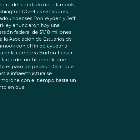
nero del condado de Tillamook,
shington DC—Los senadores
adounidenses Ron Wyden y Jeff
kley anunciaron hoy una
ersión federal de $1.18 millones
a la Asociación de Estuarios de
lamook con el fin de ayudar a
arar la carretera Burton-Fraser
o largo del río Tillamook, que
ita el paso de peces. "Dejar que
stra infraestructura se
morone con el tiempo hasta un
to en que...