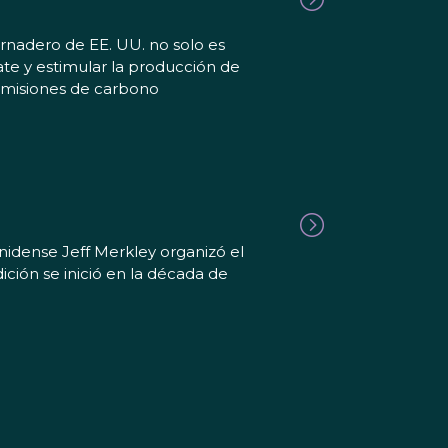
rnadero de EE. UU. no solo es
te y estimular la producción de
 emisiones de carbono
idense Jeff Merkley organizó el
ición se inició en la década de