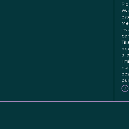
Pio
Wa
est
Mer
inv
par
Til
rep
a l
lim
nue
des
pun