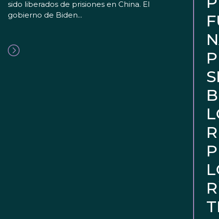
P
sido liberados de prisiones en China. El
gobierno de Biden...
F
N
P
S
B
L
R
P
L
R
T