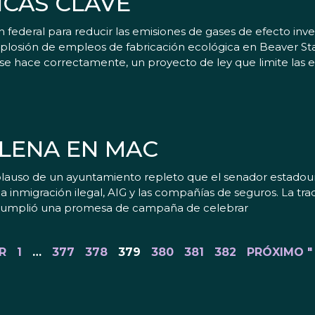
ICAS CLAVE
federal para reducir las emisiones de gases de efecto inve
plosión de empleos de fabricación ecológica en Beaver Sta
Si se hace correctamente, un proyecto de ley que limite las
LLENA EN MAC
plauso de un ayuntamiento repleto que el senador estadoun
inmigración ilegal, AIG y las compañías de seguros. La trad
cumplió una promesa de campaña de celebrar
R
1
…
377
378
379
380
381
382
PRÓXIMO "