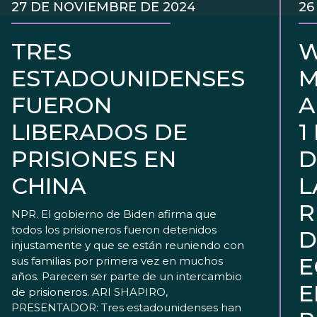
27 DE NOVIEMBRE DE 2024
26
TRES
W
ESTADOUNIDENSES
M
FUERON
A
LIBERADOS DE
1
PRISIONES EN
D
CHINA
L
R
NPR. El gobierno de Biden afirma que
todos los prisioneros fueron detenidos
D
injustamente y que se están reuniendo con
E
sus familias por primera vez en muchos
años. Parecen ser parte de un intercambio
E
de prisioneros. ARI SHAPIRO,
PRESENTADOR: Tres estadounidenses han