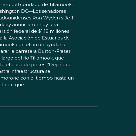
nero del condado de Tillamook,
shington DC—Los senadores
adounidenses Ron Wyden y Jeff
kley anunciaron hoy una
ersión federal de $1.18 millones
a la Asociación de Estuarios de
lamook con el fin de ayudar a
arar la carretera Burton-Fraser
o largo del río Tillamook, que
ita el paso de peces. "Dejar que
stra infraestructura se
morone con el tiempo hasta un
to en que...