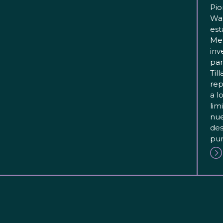
Pio
Wa
est
Mer
inv
par
Til
rep
a l
lim
nue
des
pun