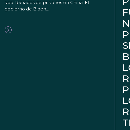
P
sido liberados de prisiones en China. El
gobierno de Biden...
F
N
P
S
B
L
R
P
L
R
T