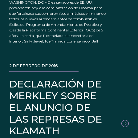
WASHINGTON, DC – Diez senadores de EE. UU.
presionaron hoy a la administración de Obama para
que fortalezca sus compromisos climáticos eliminando
todos los nuevos arrendamientos de combustibles
fósiles del Programa de Arrendamiento de Petróleo y
Gas de la Plataforma Continental Exterior (OCS) de 5
años. La carta, que fue enviada a la secretaria del
Interior, Sally Jewel, fue firmada por el senador Jeff
2 DE FEBRERO DE 2016
DECLARACIÓN DE
MERKLEY SOBRE
EL ANUNCIO DE
LAS REPRESAS DE
KLAMATH