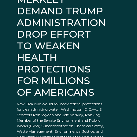
DEMAND TRUMP
ADMINISTRATION
DROP EFFORT
TO WEAKEN
HEALTH
PROTECTIONS
FOR MILLIONS
OF AMERICANS
New EPA rule would roll back federal protections
for clean drinking water Washington, D.C.—U.S.
Senators Ron Wyden and Jeff Merkley, Ranking
Member of the Senate Environment and Public
Works (EPW) Subcommittee on Chemical Safety,
Waste Management, Environmental Justice, and
Regulatory Oversight said today they have joined