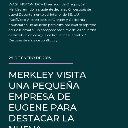
WASHINGTON, DC – El senador de Oregón, Jeff
Merkley, emitió la siguiente declaración después de
que el Departamento del Interior de EE. UU.,
PacifiCorp y los estados de Oregón y California
anunciaran un acuerdo para eliminar cuatro represas
del río Klamath, un componente clave de los acuerdos
de distribución de agua de la cuenca Klamath: “
Después de años de conflicto y
29 DE ENERO DE 2016
MERKLEY VISITA
UNA PEQUEÑA
EMPRESA DE
EUGENE PARA
DESTACAR LA