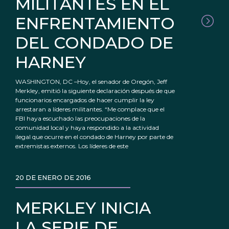
MILITANTES EN EL
ENFRENTAMIENTO
DEL CONDADO DE
HARNEY
WASHINGTON, DC –Hoy, el senador de Oregón, Jeff
Merkley, emitió la siguiente declaración después de que
funcionarios encargados de hacer cumplir la ley
arrestaran a líderes militantes. “Me complace que el
FBI haya escuchado las preocupaciones de la
comunidad local y haya respondido a la actividad
ilegal que ocurre en el condado de Harney por parte de
extremistas externos. Los líderes de este
20 DE ENERO DE 2016
MERKLEY INICIA
LA SERIE DE