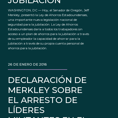
JUBILACIÓN
WASHINGTON, DC — Hoy, el Senador de Oregón, Jeff
Merkley, presentó la Ley de Ahorros Estadounidenses,
una importante nueva legislación nacional de
seguridad para la jubilación. La Ley de Ahorros
Estadounidenses daría a todos los trabajadores sin
acceso a un plan de ahorros para la jubilación a través
de su empleador la capacidad de ahorrar para la
jubilación a través de su propia cuenta personal de
ahorros para la jubilación.
26 DE ENERO DE 2016
DECLARACIÓN DE
MERKLEY SOBRE
EL ARRESTO DE
LÍDERES