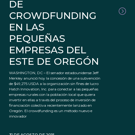
DE
CROWDFUNDING
EN LAS
PEQUEÑAS
EMPRESAS DEL
ESTE DE OREGÓN
WASHINGTON, DC – El senador estadounidense Jeff
Merkley anunció hoy la concesión de una subvención
de $49,275 USDA a la organización sin fines de lucro
Hatch Innovation, Inc. para conectar a las pequeñas
empresas rurales con la población local que quiera
invertir en ellas a través del proceso de inversión de
financiación colectiva recientemente lanzado en
Oregón. El crowdfunding es un método nuevo e
innovador
31 DE AGOSTO DE 2015