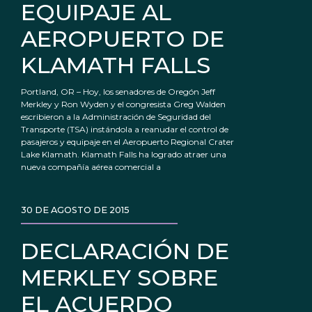
EQUIPAJE AL
AEROPUERTO DE
KLAMATH FALLS
Portland, OR – Hoy, los senadores de Oregón Jeff
Merkley y Ron Wyden y el congresista Greg Walden
escribieron a la Administración de Seguridad del
Transporte (TSA) instándola a reanudar el control de
pasajeros y equipaje en el Aeropuerto Regional Crater
Lake KIamath. Klamath Falls ha logrado atraer una
nueva compañía aérea comercial a
30 DE AGOSTO DE 2015
DECLARACIÓN DE
MERKLEY SOBRE
EL ACUERDO