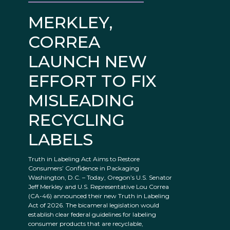
MERKLEY,
CORREA
LAUNCH NEW
EFFORT TO FIX
MISLEADING
RECYCLING
LABELS
Truth in Labeling Act Aims to Restore
Consumers’ Confidence in Packaging
Washington, D.C. – Today, Oregon’s U.S. Senator
Jeff Merkley and U.S. Representative Lou Correa
(CA-46) announced their new Truth in Labeling
Act of 2026. The bicameral legislation would
establish clear federal guidelines for labeling
consumer products that are recyclable,