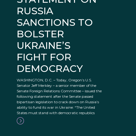
RUSSIA
SANCTIONS TO
BOLSTER
UKRAINE’S
FIGHT FOR
DEMOCRACY
WASHINGTON, D.C. – Today, Oregon’s U.S.
Senator Jeff Merkley – a senior member of the
Senate Foreign Relations Committee – issued the
following statement after the Senate passed
bipartisan legislation to crack down on Russia’s
ability to fund its war in Ukraine: “The United
States must stand with democratic republics