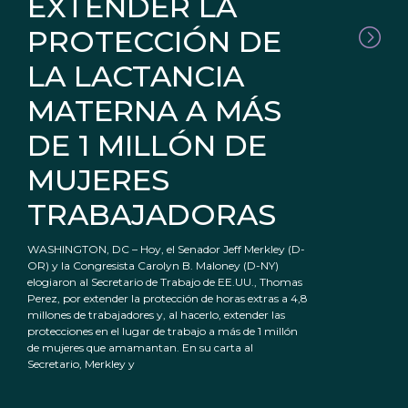
EXTENDER LA
PROTECCIÓN DE
LA LACTANCIA
MATERNA A MÁS
DE 1 MILLÓN DE
MUJERES
TRABAJADORAS
WASHINGTON, DC – Hoy, el Senador Jeff Merkley (D-
OR) y la Congresista Carolyn B. Maloney (D-NY)
elogiaron al Secretario de Trabajo de EE.UU., Thomas
Perez, por extender la protección de horas extras a 4,8
millones de trabajadores y, al hacerlo, extender las
protecciones en el lugar de trabajo a más de 1 millón
de mujeres que amamantan. En su carta al
Secretario, Merkley y