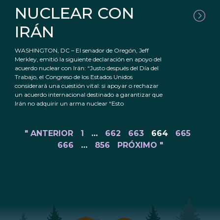
NUCLEAR CON
IRÁN
WASHINGTON, DC – El senador de Oregón, Jeff
Merkley, emitió la siguiente declaración en apoyo del
acuerdo nuclear con Irán: “Justo después del Día del
Trabajo, el Congreso de los Estados Unidos
considerará una cuestión vital: si apoyar o rechazar
un acuerdo internacional destinado a garantizar que
Irán no adquirir un arma nuclear “Esto
" ANTERIOR
1
…
662
663
664
665
666
…
856
PRÓXIMO "