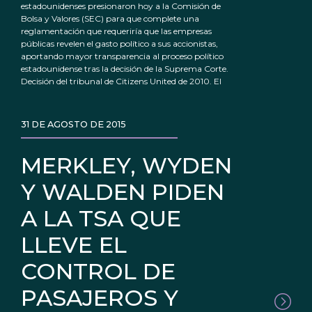
estadounidenses presionaron hoy a la Comisión de
Bolsa y Valores (SEC) para que complete una
reglamentación que requeriría que las empresas
públicas revelen el gasto político a sus accionistas,
aportando mayor transparencia al proceso político
estadounidense tras la decisión de la Suprema Corte.
Decisión del tribunal de Citizens United de 2010. El
31 DE AGOSTO DE 2015
MERKLEY, WYDEN
Y WALDEN PIDEN
A LA TSA QUE
LLEVE EL
CONTROL DE
PASAJEROS Y