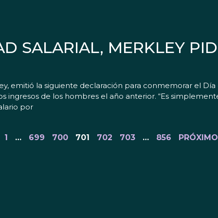
DAD SALARIAL, MERKLEY PI
emitió la siguiente declaración para conmemorar el Día de 
los ingresos de los hombres el año anterior. “Es simplemen
lario por
1
…
699
700
701
702
703
…
856
PRÓXIMO