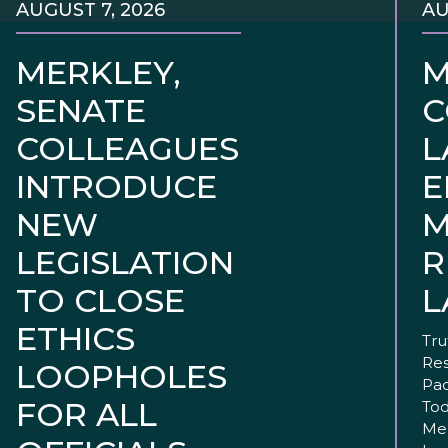
AUGUST 7, 2026
AU
MERKLEY,
M
SENATE
C
COLLEAGUES
L
INTRODUCE
E
NEW
M
LEGISLATION
R
TO CLOSE
L
ETHICS
Tru
Res
LOOPHOLES
Pac
FOR ALL
Tod
Mer