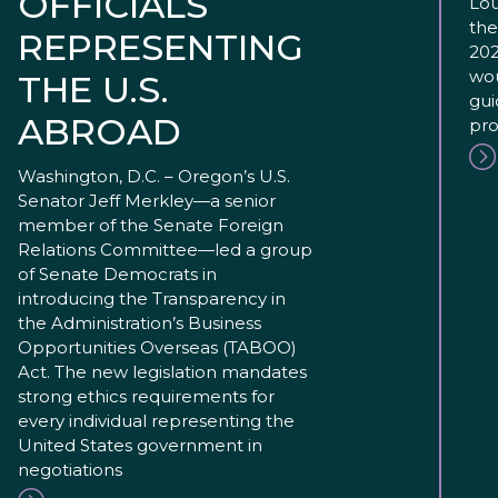
OFFICIALS
Lou
the
REPRESENTING
202
wou
THE U.S.
gui
ABROAD
pro
Washington, D.C. – Oregon’s U.S.
Senator Jeff Merkley—a senior
member of the Senate Foreign
Relations Committee—led a group
of Senate Democrats in
introducing the Transparency in
the Administration’s Business
Opportunities Overseas (TABOO)
Act. The new legislation mandates
strong ethics requirements for
every individual representing the
United States government in
negotiations