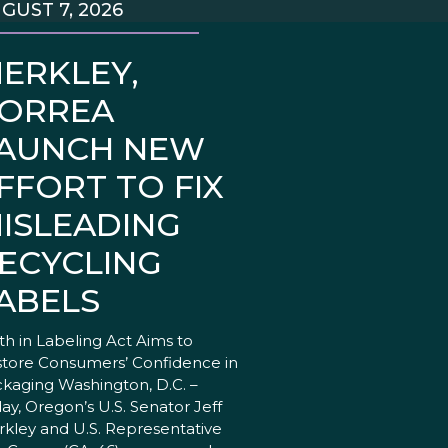
GUST 7, 2026
ERKLEY,
ORREA
AUNCH NEW
FFORT TO FIX
ISLEADING
ECYCLING
ABELS
th in Labeling Act Aims to
tore Consumers’ Confidence in
kaging Washington, D.C. –
ay, Oregon’s U.S. Senator Jeff
kley and U.S. Representative