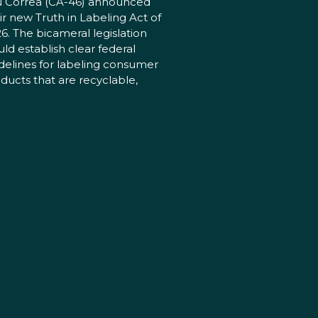
 Correa (CA-46) announced
ir new Truth in Labeling Act of
6. The bicameral legislation
ld establish clear federal
delines for labeling consumer
ducts that are recyclable,